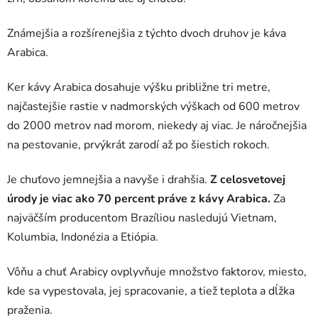
Známejšia a rozšírenejšia z týchto dvoch druhov je káva
Arabica.
Ker kávy Arabica dosahuje výšku približne tri metre,
najčastejšie rastie v nadmorských výškach od 600 metrov
do 2000 metrov nad morom, niekedy aj viac. Je náročnejšia
na pestovanie, prvýkrát zarodí až po šiestich rokoch.
Je chuťovo jemnejšia a navyše i drahšia.
Z celosvetovej
úrody je viac ako 70 percent práve z kávy Arabica.
Za
najväčším producentom Brazíliou nasledujú Vietnam,
Kolumbia, Indonézia a Etiópia.
Vôňu a chuť Arabicy ovplyvňuje množstvo faktorov, miesto,
kde sa vypestovala, jej spracovanie, a tiež teplota a dĺžka
praženia.