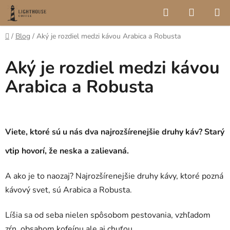
Prejsť
Hľadať
NÁKUP
na
KOŠÍK
obsah
Domov
/
Blog
/
Aký je rozdiel medzi kávou Arabica a Robusta
Aký je rozdiel medzi kávou
Arabica a Robusta
Viete, ktoré sú u nás dva najrozšírenejšie druhy káv? Starý
vtip hovorí, že neska a zalievaná.
A ako je to naozaj?
Najrozšírenejšie druhy kávy, ktoré pozná
kávový svet, sú Arabica a Robusta.
Líšia sa od seba nielen spôsobom pestovania, vzhľadom
zŕn, obsahom kofeínu ale aj chuťou.