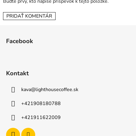
Buďte prvý, kto napíše príspevok k tejto položke.
PRIDAŤ KOMENTÁR
Z
á
Facebook
p
ä
t
i
Kontakt
e
kava
@
lighthousecoffee.sk
+421908180788
+421911622009