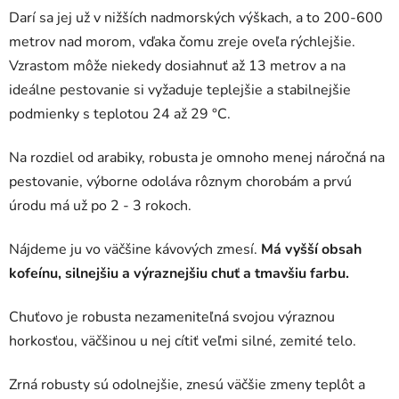
Darí sa jej už v nižších nadmorských výškach, a to 200-600
metrov nad morom, vďaka čomu zreje oveľa rýchlejšie.
Vzrastom môže niekedy dosiahnuť až 13 metrov a na
ideálne pestovanie si vyžaduje teplejšie a stabilnejšie
podmienky s teplotou 24 až 29 °C.
Na rozdiel od arabiky, robusta je omnoho menej náročná na
pestovanie, výborne odoláva rôznym chorobám a prvú
úrodu má už po 2 - 3 rokoch.
Nájdeme ju vo väčšine kávových zmesí.
Má vyšší obsah
kofeínu, silnejšiu a výraznejšiu chuť a tmavšiu farbu.
Chuťovo je robusta nezameniteľná svojou výraznou
horkosťou, väčšinou u nej cítiť veľmi silné, zemité telo.
Zrná robusty sú odolnejšie, znesú väčšie zmeny teplôt a