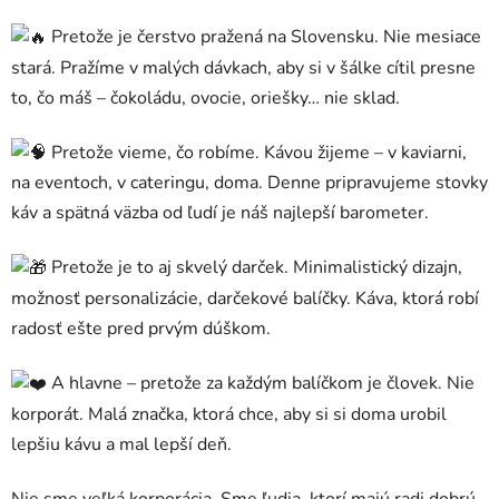
Pretože je čerstvo pražená na Slovensku. Nie mesiace
stará. Pražíme v malých dávkach, aby si v šálke cítil presne
to, čo máš – čokoládu, ovocie, oriešky… nie sklad.
Pretože vieme, čo robíme. Kávou žijeme – v kaviarni,
na eventoch, v cateringu, doma. Denne pripravujeme stovky
káv a spätná väzba od ľudí je náš najlepší barometer.
Pretože je to aj skvelý darček. Minimalistický dizajn,
možnosť personalizácie, darčekové balíčky. Káva, ktorá robí
radosť ešte pred prvým dúškom.
A hlavne – pretože za každým balíčkom je človek. Nie
korporát. Malá značka, ktorá chce, aby si si doma urobil
lepšiu kávu a mal lepší deň.
Nie sme veľká korporácia. Sme ľudia, ktorí majú radi dobrú