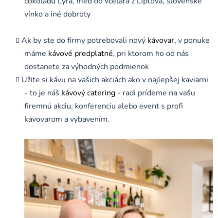
čokoládu Lyra, med od včelára z Liptova, slovenské
vínko a iné dobroty
Ak by ste do firmy potrebovali nový
kávovar,
v ponuke
máme
kávové predplatné
, pri ktorom ho od nás
dostanete za výhodných podmienok
Užite si kávu na vašich akciách ako v najlepšej kaviarni
- to je náš
kávový catering
- radi prídeme na vašu
firemnú akciu, konferenciu alebo event s profi
kávovarom a vybavením.