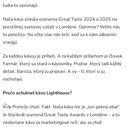
ľudia to spoznajú.
Naša káva získala ocenenia Great Taste 2024 a 2025 na
prestížnej svetovej súťaži v Londýne. Úprimne? Veľmi nás
to potešilo. No ešte viac nás teší, keď sa k nám zákazníci
vracajú.
Za každou kávou je príbeh. A za každým príbehom je človek.
Farmár, ktorý sa stará o kávovníky. Pražiar, ktorý ladí každý
detail. Barista, ktorý ju pripraví. A vy – tí, ktorí si ju
vychutajú.
Prečo ochutnať kávu Lighthouse?
Pretože chutí. Fakt. Naša káva nie je „len pekný obal“.
Je štyrikrát ocenená Great Taste Awards v Londýne – a tú
nedostane káva za marketingové reči, ale za chuť.