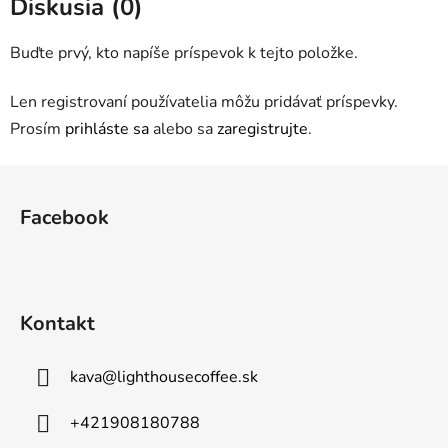
Diskusia (0)
Buďte prvý, kto napíše príspevok k tejto položke.
Len registrovaní používatelia môžu pridávať príspevky.
Prosím
prihláste sa
alebo sa
zaregistrujte
.
Z
á
Facebook
p
ä
t
i
Kontakt
e
kava
@
lighthousecoffee.sk
+421908180788