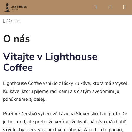
Prejsť
Hľadať
NÁKUP
na
KOŠÍK
obsah
Domov
/
O nás
O nás
Vitajte v Lighthouse
Coffee
Lighthouse Coffee vzniklo z lásky ku káve, ktorá má zmysel.
Ku káve, ktorú pijeme radi sami a s čistým svedomím ju
ponúkneme aj ďalej.
Pražíme čerstvú výberovú kávu na Slovensku. Nie preto, že
je to trend, ale preto, že veríme, že kvalitná káva má chutiť
skvelo, byť čerstvá a poctivo urobená. A keď sa to podarí,