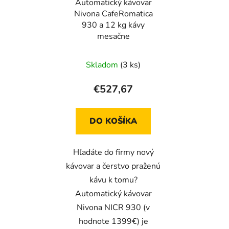
Automatický kávovar
Nivona CafeRomatica
930 a 12 kg kávy
mesačne
Skladom
(3 ks)
€527,67
DO KOŠÍKA
Hľadáte do firmy nový
kávovar a čerstvo praženú
kávu k tomu?
Automatický kávovar
Nivona NICR 930 (v
hodnote 1399€) je