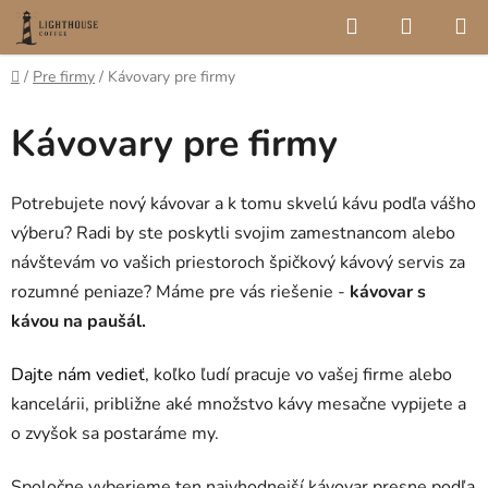
Prejsť
Hľadať
NÁKUP
na
KOŠÍK
obsah
Domov
/
Pre firmy
/
Kávovary pre firmy
Kávovary pre firmy
Potrebujete
nový kávovar
a k tomu skvelú
kávu podľa vášho
výberu
? Radi by ste poskytli svojim zamestnancom alebo
návštevám vo vašich priestoroch špičkový kávový servis za
rozumné peniaze? Máme pre vás riešenie -
kávovar s
kávou na paušál.
Dajte nám vedieť
, koľko ľudí pracuje vo vašej firme alebo
kancelárii, približne aké množstvo kávy mesačne vypijete a
o zvyšok sa postaráme my.
Spoločne vyberieme ten najvhodnejší kávovar presne podľa