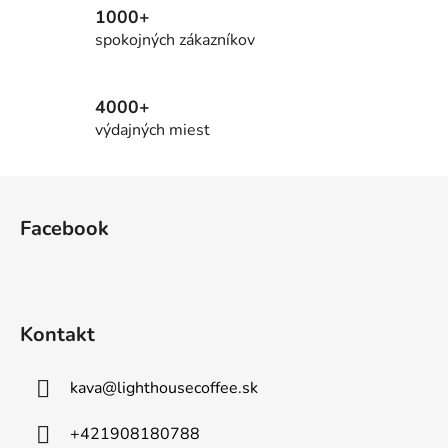
v
1000+
k
spokojných zákazníkov
y
v
ý
4000+
p
výdajných miest
i
s
Z
u
á
Facebook
p
ä
t
i
Kontakt
e
kava
@
lighthousecoffee.sk
+421908180788