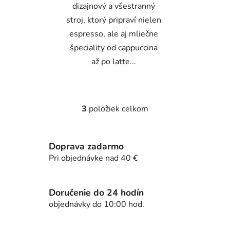
dizajnový a všestranný
stroj, ktorý pripraví nielen
espresso, ale aj mliečne
špeciality od cappuccina
až po latte...
3
položiek celkom
O
v
l
Doprava zadarmo
á
d
Pri objednávke nad 40 €
a
c
i
Doručenie do 24 hodín
e
objednávky do 10:00 hod.
p
r