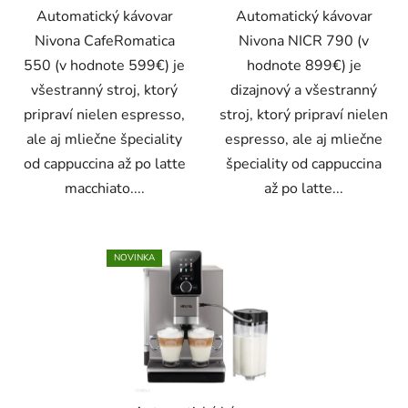
Automatický kávovar
Automatický kávovar
Nivona CafeRomatica
Nivona NICR 790 (v
550 (v hodnote 599€) je
hodnote 899€) je
všestranný stroj, ktorý
dizajnový a všestranný
pripraví nielen espresso,
stroj, ktorý pripraví nielen
ale aj mliečne špeciality
espresso, ale aj mliečne
od cappuccina až po latte
špeciality od cappuccina
macchiato....
až po latte...
NOVINKA