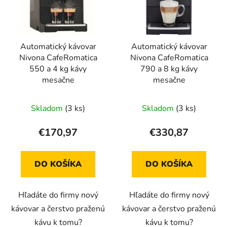
s
d
p
u
r
k
Automatický kávovar
Automatický kávovar
o
t
Nivona CafeRomatica
Nivona CafeRomatica
d
o
550 a 4 kg kávy
790 a 8 kg kávy
u
v
mesačne
mesačne
k
t
Skladom
(3 ks)
Skladom
(3 ks)
o
v
€170,97
€330,87
DO KOŠÍKA
DO KOŠÍKA
Hľadáte do firmy nový
Hľadáte do firmy nový
kávovar a čerstvo praženú
kávovar a čerstvo praženú
kávu k tomu?
kávu k tomu?