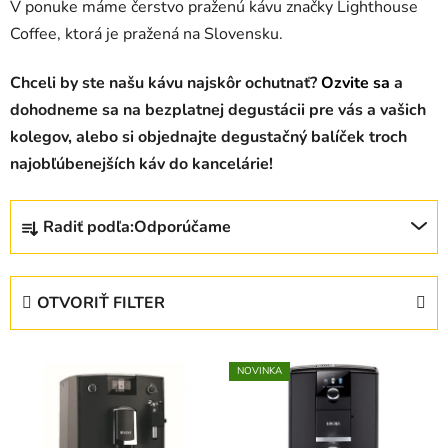
V ponuke máme čerstvo praženú kávu značky Lighthouse
Coffee, ktorá je pražená na Slovensku.
Chceli by ste našu kávu najskôr ochutnať?
Ozvite sa
a
dohodneme sa na bezplatnej degustácii pre vás a vašich
kolegov, alebo si objednajte degustačný balíček troch
najobľúbenejších káv do kancelárie!
R
Radiť podľa:
Odporúčame
a
d
e
OTVORIŤ FILTER
n
i
V
e
NOVINKA
ý
p
p
r
i
o