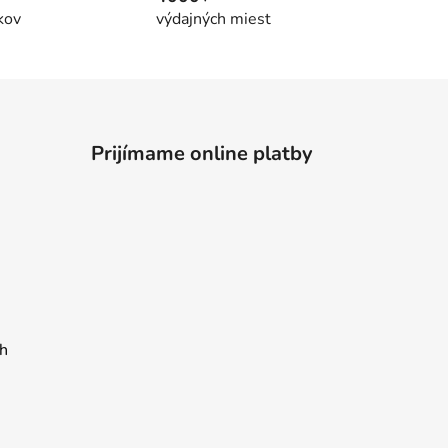
kov
výdajných miest
Prijímame online platby
h