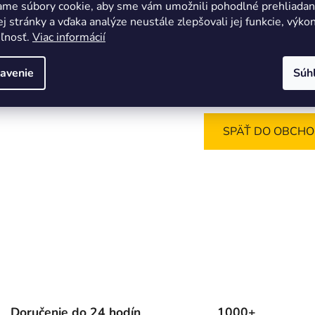
ame súbory cookie, aby sme vám umožnili pohodlné prehliadan
 stránky a vďaka analýze neustále zlepšovali jej funkcie, výkon
eľnosť.
Viac informácií
avenie
Súh
Môžete sa ale pozrieť na os
SPÄŤ DO OBCH
Doručenie do 24 hodín
1000+