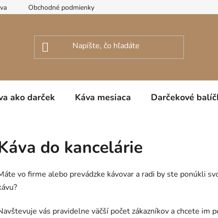
ava
Obchodné podmienky
Podmienky ochrany osobných úda
va ako darček
Káva mesiaca
Darčekové balíč
Káva do kancelárie
Máte vo firme alebo prevádzke kávovar a radi by ste ponúkli 
kávu?
Navštevuje vás pravidelne väčší počet zákazníkov a chcete im p