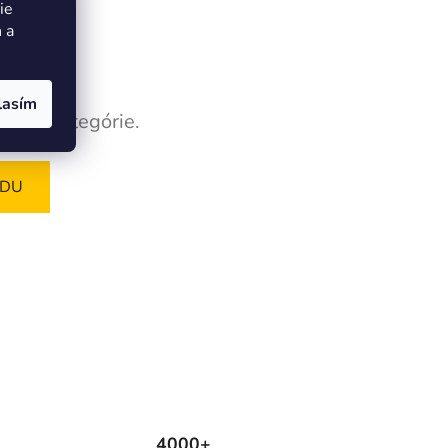
ie
 a
lasím
tatné kategórie.
ODU
4000+