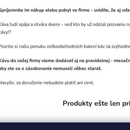
Spríjemnite im nákup alebo pobyt vo firme - uvidíte, že aj vď
Káva ľudí spája a otvára dvere - veď kto by už odolal pozvaniu 
kávy!?
Pozrite si našu ponuku veľkoobchodných balení káv za zvýhodn
Kávu do vašej firmy vieme dodávať aj na pravidelnej - mesač
aby ste sa o zásobovanie nemuseli vôbec starať.
Navyše, za doručenie nebudete platiť ani cent.
Produkty ešte len pr