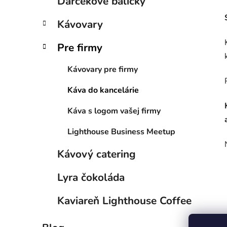
Darčekové balíčky
e
n
e
Kávovary
l
Pre firmy
Kávovary pre firmy
Káva do kancelárie
Káva s logom vašej firmy
Lighthouse Business Meetup
Kávový catering
Lyra čokoláda
Kaviareň Lighthouse Coffee