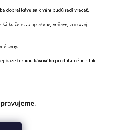
aka dobrej káve sa k vám budú radi vracať.
na šálku čerstvo upraženej voňavej zrnkovej
ené ceny.
nej báze formou kávového predplatného - tak
ipravujeme.