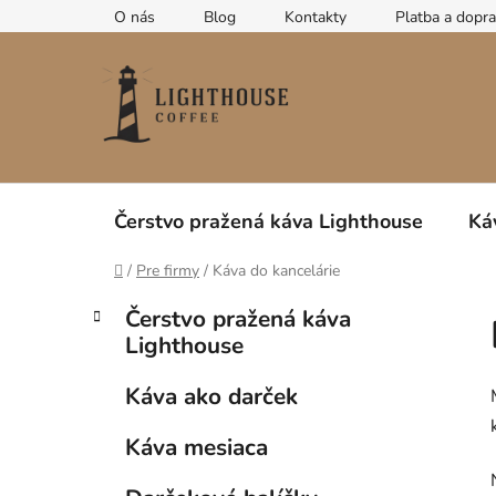
Prejsť
O nás
Blog
Kontakty
Platba a dopr
na
obsah
Čerstvo pražená káva Lighthouse
Ká
Domov
/
Pre firmy
/
Káva do kancelárie
B
K
Preskočiť
Čerstvo pražená káva
a
kategórie
o
Lighthouse
t
č
e
n
Káva ako darček
g
ý
ó
Káva mesiaca
p
r
i
a