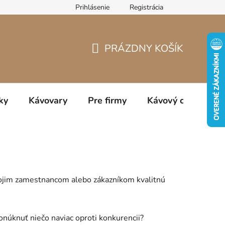
Prihlásenie
Registrácia
jov
PRÁZDNY KOŠÍK
NÁKUPNÝ
KOŠÍK
ky
Kávovary
Pre firmy
Kávový catering
svojim zamestnancom alebo zákazníkom kvalitnú
onúknuť niečo naviac oproti konkurencii?