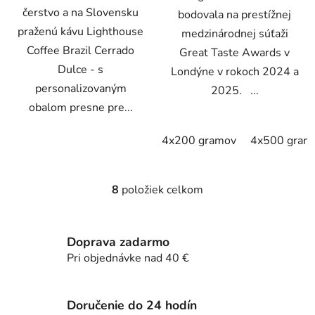
čerstvo a na Slovensku
bodovala na prestížnej
praženú kávu Lighthouse
medzinárodnej súťaži
Coffee Brazil Cerrado
Great Taste Awards v
Dulce - s
Londýne v rokoch 2024 a
personalizovaným
2025. ...
obalom presne pre...
4x200 gramov
4x500 gram
8
položiek celkom
O
v
l
Doprava zadarmo
á
d
Pri objednávke nad 40 €
a
c
i
Doručenie do 24 hodín