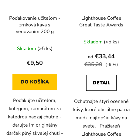
Poďakovanie učiteľom -
Lighthouse Coffee
zrnková káva s
Great Taste Awards
venovaním 200 g
Priemerné
Skladom
(>5 ks)
Priemerné
hodnotenie
Skladom
(>5 ks)
hodnotenie
produktu
€33,44
od
produktu
je
€9,50
€35,20
(–5 %)
je
4,0
5,0
z
DO KOŠÍKA
DETAIL
z
5
5
hviezdičiek.
Poďakujte učiteľom,
hviezdičiek.
Ochutnajte štyri ocenené
kolegom, kamarátom za
kávy, ktoré oficiálne patria
katedrou naozaj chutne -
medzi najlepšie kávy na
darujte im originálny
svete. Pražiareň
darček plný skvelej chuti -
Lighthouse Coffee