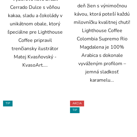
deň žien s výnimočnou
Cerrado Dulce s vôňou
kávou, ktorá poteší každú
kakaa, sladu a čokolády v
milovníčku kvalitnej chuti!
unikátnom obale, ktorý
Lighthouse Coffee
špeciálne pre Lighthouse
Colombia Supremo Rio
Coffee pripravil
Magdalena je 100%
trenčiansky ilustrátor
Arabica s dokonale
Matej Kvasňovský -
vyváženým profilom –
KvasoArt....
jemná sladkosť
karamelu...
TIP
AKCIA
TIP