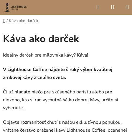
Prejsť
Hľadať
NÁKU
na
KOŠÍK
obsah
Domov
/
Káva ako darček
Káva ako darček
Ideálny darček pre milovníka kávy? Káva!
V Lighthouse Coffee nájdete široký výber kvalitnej
zrnkovej kávy z celého sveta.
Či už hľadáte niečo pre skúseného baristu alebo pre
niekoho, kto si rád vychutná šálku dobrej kávy, určite si
vyberiete.
Objavte rozmanitosť chutí s našou exkluzívnou ponukou,
vrátane čerstvo praženej kávy Lighthouse Coffee, ocenenej