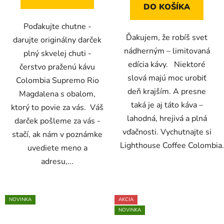
DO KOŠÍKA
Poďakujte chutne -
Ďakujem, že robíš svet
darujte originálny darček
nádherným – limitovaná
plný skvelej chuti -
edícia kávy. Niektoré
čerstvo praženú kávu
slová majú moc urobiť
Colombia Supremo Rio
deň krajším. A presne
Magdalena s obalom,
taká je aj táto káva –
ktorý to povie za vás. Váš
lahodná, hrejivá a plná
darček pošleme za vás -
vďačnosti. Vychutnajte si
stačí, ak nám v poznámke
Lighthouse Coffee Colombia.
uvediete meno a
adresu,...
NOVINKA
AKCIA
NOVINKA