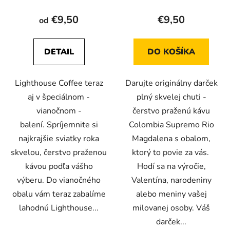
t
€9,50
€9,50
od
o
v
DETAIL
DO KOŠÍKA
Lighthouse Coffee teraz
Darujte originálny darček
aj v špeciálnom -
plný skvelej chuti -
vianočnom -
čerstvo praženú kávu
balení. Spríjemnite si
Colombia Supremo Rio
najkrajšie sviatky roka
Magdalena s obalom,
skvelou, čerstvo praženou
ktorý to povie za vás.
kávou podľa vášho
Hodí sa na výročie,
výberu. Do vianočného
Valentína, narodeniny
obalu vám teraz zabalíme
alebo meniny vašej
lahodnú Lighthouse...
milovanej osoby. Váš
darček...