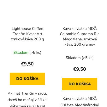
Lighthouse Coffee
Káva k sviatku MDŽ:
Trenčín KvasoArt
Colombia Supremo Rio
zrnková káva 200 g
Magdalena, zrnková
káva, 200 gramov
Skladom
(>5 ks)
Skladem
(>5 ks)
€9,50
€9,50
DO KOŠÍKA
DO KOŠÍKA
Ak máš Trenčín v srdci,
Káva k sviatku MDŽ:
chceš ho mať aj v šálke!
Oslávte Medzinárodný
Výberová káva Brazil