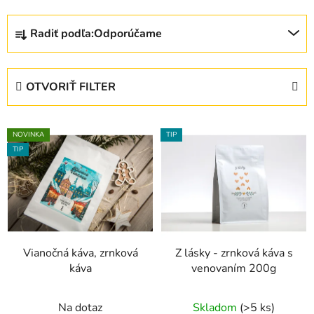
R
Radiť podľa:
Odporúčame
a
d
e
OTVORIŤ FILTER
n
i
V
e
NOVINKA
TIP
ý
p
TIP
p
r
i
o
s
d
p
u
r
k
Vianočná káva, zrnková
Z lásky - zrnková káva s
o
t
káva
venovaním 200g
d
o
u
v
Na dotaz
Skladom
(>5 ks)
k