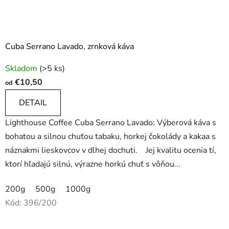
Cuba Serrano Lavado, zrnková káva
Priemerné
Skladom
(>5 ks)
hodnotenie
€10,50
od
produktu
je
DETAIL
5,0
Lighthouse Coffee Cuba Serrano Lavado: Výberová káva s
z
bohatou a silnou chuťou tabaku, horkej čokolády a kakaa s
5
náznakmi lieskovcov v dlhej dochuti. Jej kvalitu ocenia tí,
hviezdičiek.
ktorí hľadajú silnú, výrazne horkú chuť s vôňou...
200g
500g
1000g
Kód:
396/200