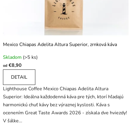
Mexico Chiapas Adelita Altura Superior, zrnková káva
Priemerné
Skladom
(>5 ks)
hodnotenie
€8,90
od
produktu
je
DETAIL
4,9
Lighthouse Coffee Mexico Chiapas Adelita Altura
z
Superior: Ideálna každodenná káva pre tých, ktorí hľadajú
5
harmonickú chuť kávy bez výraznej kyslosti. Káva s
hviezdičiek.
ocenením Great Taste Awards 2026 - získala dve hviezdy!
V šálke...