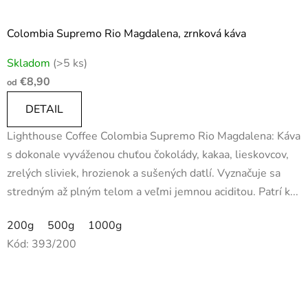
Colombia Supremo Rio Magdalena, zrnková káva
Priemerné
Skladom
(>5 ks)
hodnotenie
€8,90
od
produktu
je
DETAIL
5,0
Lighthouse Coffee Colombia Supremo Rio Magdalena: Káva
z
s dokonale vyváženou chuťou čokolády, kakaa, lieskovcov,
5
zrelých sliviek, hrozienok a sušených datlí. Vyznačuje sa
hviezdičiek.
stredným až plným telom a veľmi jemnou aciditou. Patrí k...
200g
500g
1000g
Kód:
393/200