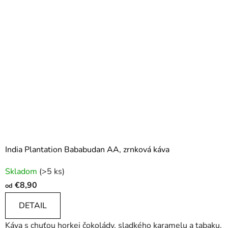
India Plantation Bababudan AA, zrnková káva
Priemerné
Skladom
(>5 ks)
hodnotenie
€8,90
od
produktu
je
DETAIL
4,5
Káva s chuťou horkej čokolády, sladkého karamelu a tabaku,