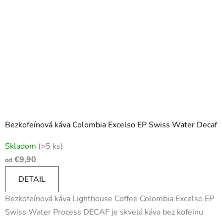
Bezkofeínová káva Colombia Excelso EP Swiss Water Decaf
Priemerné
Skladom
(>5 ks)
hodnotenie
€9,90
od
produktu
je
DETAIL
4,0
Bezkofeínová káva Lighthouse Coffee Colombia Excelso EP
z
Swiss Water Process DECAF je skvelá káva bez kofeínu
5