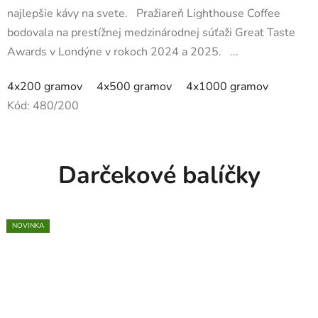
5
najlepšie kávy na svete. Pražiareň Lighthouse Coffee
hviezdičiek.
bodovala na prestížnej medzinárodnej súťaži Great Taste
Awards v Londýne v rokoch 2024 a 2025. ...
4x200 gramov
4x500 gramov
4x1000 gramov
Kód:
480/200
Darčekové balíčky
TIP
NOVINKA
NOVINKA