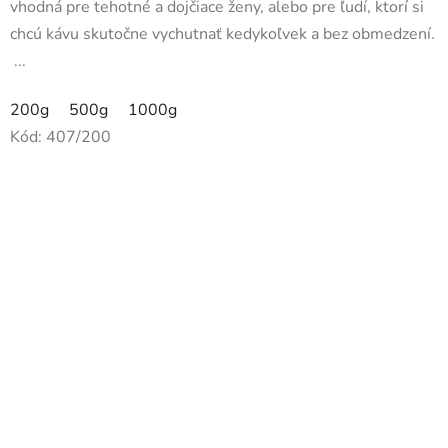
vhodná pre tehotné a dojčiace ženy, alebo pre ľudí, ktorí si
hviezdičiek.
chcú kávu skutočne vychutnať kedykoľvek a bez obmedzení.
...
200g
500g
1000g
Kód:
407/200