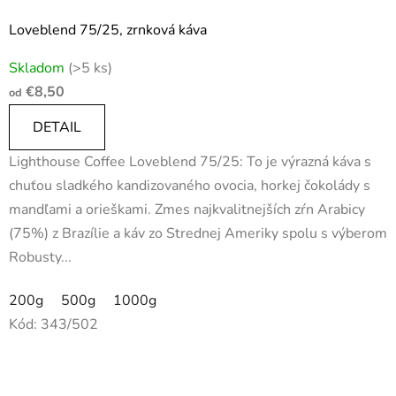
Loveblend 75/25, zrnková káva
Skladom
(>5 ks)
€8,50
od
DETAIL
Lighthouse Coffee Loveblend 75/25: To je výrazná káva s
chuťou sladkého kandizovaného ovocia, horkej čokolády s
mandľami a orieškami. Zmes najkvalitnejších zŕn Arabicy
(75%) z Brazílie a káv zo Strednej Ameriky spolu s výberom
Robusty...
200g
500g
1000g
Kód:
343/502