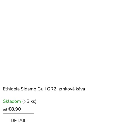
Ethiopia Sidamo Guji GR2, zrnková káva
Priemerné
Skladom
(>5 ks)
hodnotenie
€8,90
od
produktu
je
DETAIL
4,4