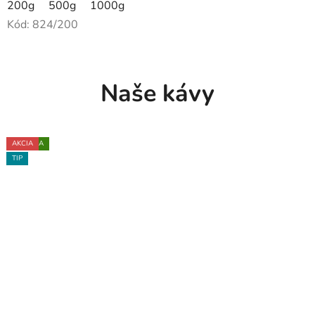
200g
500g
1000g
Kód:
824/200
Naše kávy
NOVINKA
TIP
TIP
TIP
NOVINKA
TIP
AKCIA
TIP
TIP