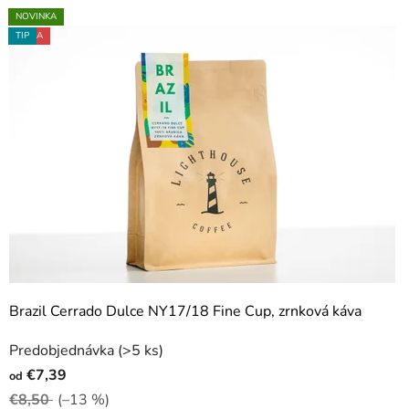
TIP
NOVINKA
AKCIA
TIP
Brazil Cerrado Dulce NY17/18 Fine Cup, zrnková káva
Priemerné
Predobjednávka
(>5 ks)
hodnotenie
€7,39
od
produktu
€8,50
(–13 %)
je