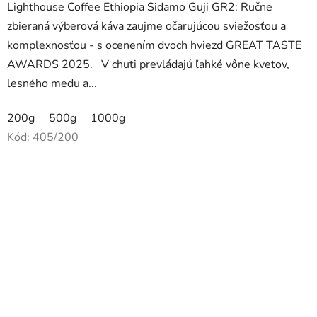
Lighthouse Coffee Ethiopia Sidamo Guji GR2: Ručne
z
zbieraná výberová káva zaujme očarujúcou sviežosťou a
5
komplexnosťou - s ocenením dvoch hviezd GREAT TASTE
hviezdičiek.
AWARDS 2025. V chuti prevládajú ľahké vône kvetov,
lesného medu a...
200g
500g
1000g
Kód:
405/200