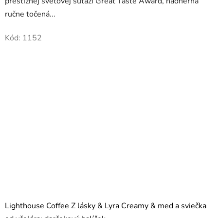
prestížnej svetovej súťaži Great Taste Award, nádherná
ručne točená...
Kód:
1152
Lighthouse Coffee Z lásky & Lyra Creamy & med a sviečka