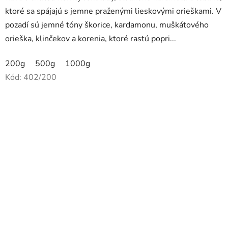
z
ktoré sa spájajú s jemne praženými lieskovými orieškami. V
5
pozadí sú jemné tóny škorice, kardamonu, muškátového
hviezdičiek.
orieška, klinčekov a korenia, ktoré rastú popri...
200g
500g
1000g
Kód:
402/200