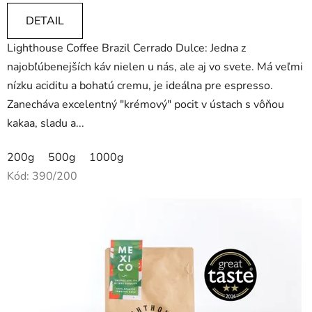
5,0
DETAIL
z
Lighthouse Coffee Brazil Cerrado Dulce: Jedna z
5
najobľúbenejších káv nielen u nás, ale aj vo svete. Má veľmi
hviezdičiek.
nízku aciditu a bohatú cremu, je ideálna pre espresso.
Zanecháva excelentný "krémový" pocit v ústach s vôňou
kakaa, sladu a...
200g
500g
1000g
Kód:
390/200