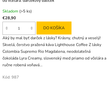
od včelára: darčekový balíček
Skladom
(>5 ks)
€28,90
DO KOŠÍKA
Aký by mal byť darček z lásky? Krásny, chutný a veselý!
Skvelá, čerstvo pražená káva Lighthouse Coffee Z lásky
Colombia Supremo Rio Magdalena, neodolateľná
čokoláda Lyra Creamy, slovenský med priamo od včelára a
ručne robená voňavá...
Kód:
987