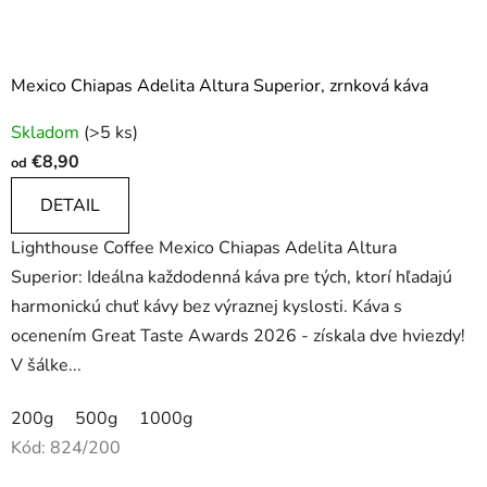
Mexico Chiapas Adelita Altura Superior, zrnková káva
Priemerné
Skladom
(>5 ks)
hodnotenie
€8,90
od
produktu
je
DETAIL
4,9
Lighthouse Coffee Mexico Chiapas Adelita Altura
z
Superior: Ideálna každodenná káva pre tých, ktorí hľadajú
5
harmonickú chuť kávy bez výraznej kyslosti. Káva s
hviezdičiek.
ocenením Great Taste Awards 2026 - získala dve hviezdy!
V šálke...
200g
500g
1000g
Kód:
824/200