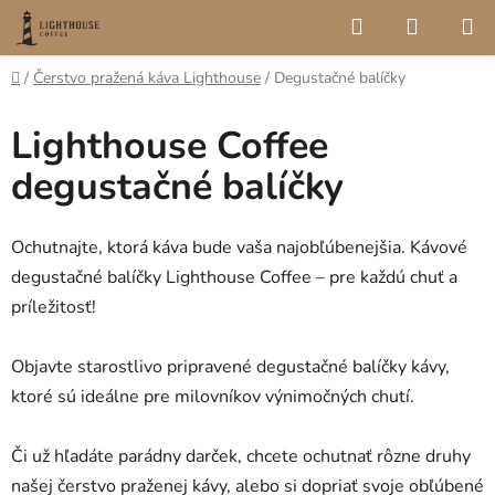
Prejsť
Hľadať
NÁKUP
na
KOŠÍK
obsah
Domov
/
Čerstvo pražená káva Lighthouse
/
Degustačné balíčky
Lighthouse Coffee
degustačné balíčky
Ochutnajte, ktorá káva bude vaša najobľúbenejšia. Kávové
degustačné balíčky Lighthouse Coffee – pre každú chuť a
príležitosť!
Objavte starostlivo pripravené degustačné balíčky kávy,
ktoré sú ideálne pre milovníkov výnimočných chutí.
Či už hľadáte parádny darček, chcete ochutnať rôzne druhy
našej čerstvo praženej kávy, alebo si dopriať svoje obľúbené