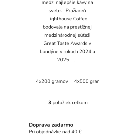
medzi najlepšie kávy na
svete. Pražiareň
Lighthouse Coffee
bodovala na prestížnej
medzinárodnej súťaži
Great Taste Awards v
Londýne v rokoch 2024 a
2025. ...
4x200 gramov
4x500 gramov
4x1000 g
3
položiek celkom
O
v
l
Doprava zadarmo
á
d
Pri objednávke nad 40 €