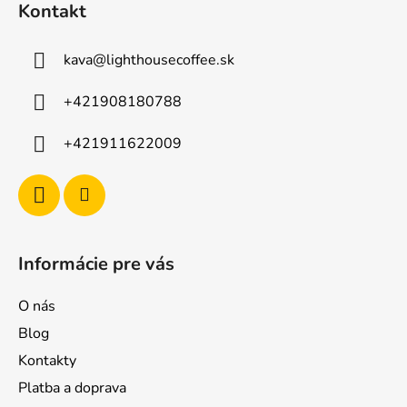
Kontakt
e
kava
@
lighthousecoffee.sk
+421908180788
+421911622009
Informácie pre vás
O nás
Blog
Kontakty
Platba a doprava