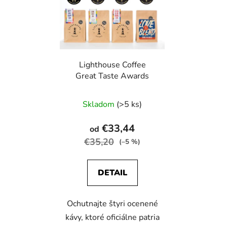
Lighthouse Coffee
Great Taste Awards
Priemerné
Skladom
(>5 ks)
hodnotenie
produktu
€33,44
od
je
€35,20
(–5 %)
4,0
z
DETAIL
5
hviezdičiek.
Ochutnajte štyri ocenené
kávy, ktoré oficiálne patria