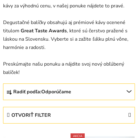
kávy za výhodnú cenu, v našej ponuke nájdete to pravé.
Degustačné balíčky obsahujú aj prémiové kávy ocenené
titulom
Great Taste Awards
, ktoré sú čerstvo pražené s
láskou na Slovensku. Vyberte si a zažite šálku plnú vône,
harmónie a radosti.
Preskúmajte našu ponuku a nájdite svoj nový obľúbený
balíček!
R
Radiť podľa:
Odporúčame
a
d
e
OTVORIŤ FILTER
n
i
V
e
AKCIA