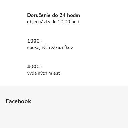
a
c
i
Doručenie do 24 hodín
e
objednávky do 10:00 hod.
p
r
v
1000+
k
spokojných zákazníkov
y
v
ý
4000+
p
výdajných miest
i
s
Z
u
á
Facebook
p
ä
t
i