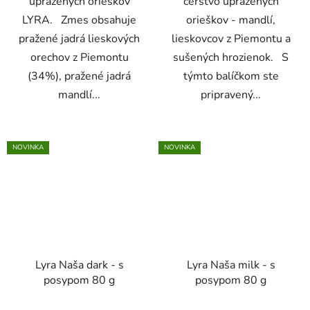
upražených orieškov
čerstvo upražených
LYRA. Zmes obsahuje
orieškov - mandlí,
pražené jadrá lieskových
lieskovcov z Piemontu a
orechov z Piemontu
sušených hrozienok. S
(34%), pražené jadrá
týmto balíčkom ste
mandlí...
pripravený...
NOVINKA
NOVINKA
Lyra Naša dark - s
Lyra Naša milk - s
posypom 80 g
posypom 80 g