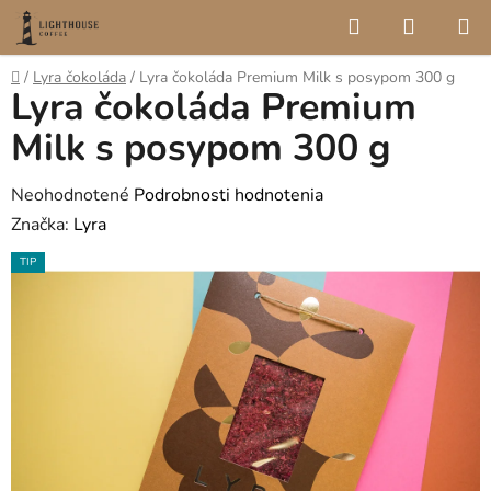
Prejsť
Hľadať
NÁKUP
na
KOŠÍK
obsah
Domov
/
Lyra čokoláda
/
Lyra čokoláda Premium Milk s posypom 300 g
Lyra čokoláda Premium
Milk s posypom 300 g
Priemerné
Neohodnotené
Podrobnosti hodnotenia
hodnotenie
Značka:
Lyra
produktu
TIP
je
0,0
z
5
hviezdičiek.