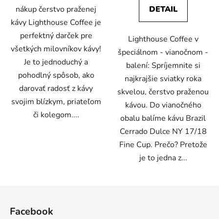
nákup čerstvo praženej
DETAIL
kávy Lighthouse Coffee je
perfektný darček pre
Lighthouse Coffee v
všetkých milovníkov kávy!
špeciálnom - vianočnom -
Je to jednoduchý a
balení: Spríjemnite si
pohodlný spôsob, ako
najkrajšie sviatky roka
darovať radosť z kávy
skvelou, čerstvo praženou
svojim blízkym, priateľom
kávou. Do vianočného
či kolegom....
obalu balíme kávu Brazil
Cerrado Dulce NY 17/18
Fine Cup. Prečo? Pretože
je to jedna z...
Z
á
Facebook
p