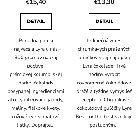
€15,40
€13,30
DETAIL
DETAIL
Poriadna porcia
Jedinečná zmes
- najväčšia Lyra u nás -
chrumkavých pražených
300 gramov naozaj
orieškov v tej najlepšej
poctivej
Lyra čokoláde. Trvá
prémiovej kolumbijskej
hodiny vyrobiť
horkej čokolády
rovnomerné čokoládové
posypanej ingredienciami
dražé a týždne vymyslieť
ako lyofilizované jahody,
receptúru. Chrumkavé
maliny, fialkové kvety,
čokoládové guľôčky Lyra
ružové kvety, mätové
Best for the best vznikajú
lístky. Doprajte...
postupným...