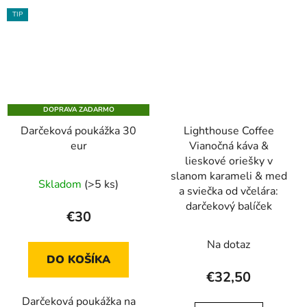
TIP
DOPRAVA ZADARMO
Darčeková poukážka 30
Lighthouse Coffee
eur
Vianočná káva &
lieskové oriešky v
slanom karameli & med
Skladom
(>5 ks)
a sviečka od včelára:
darčekový balíček
€30
Na dotaz
DO KOŠÍKA
€32,50
Darčeková poukážka na