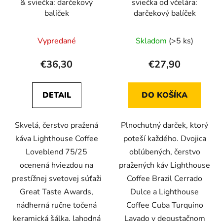
& sviečka: darčekový
sviečka od včelára:
balíček
darčekový balíček
Vypredané
Skladom
(>5 ks)
€36,30
€27,90
DETAIL
DO KOŠÍKA
Skvelá, čerstvo pražená
Plnochutný darček, ktorý
káva Lighthouse Coffee
poteší každého. Dvojica
Loveblend 75/25
obľúbených, čerstvo
ocenená hviezdou na
pražených káv Lighthouse
prestížnej svetovej súťaži
Coffee Brazil Cerrado
Great Taste Awards,
Dulce a Lighthouse
nádherná ručne točená
Coffee Cuba Turquino
keramická šálka, lahodná
Lavado v degustačnom