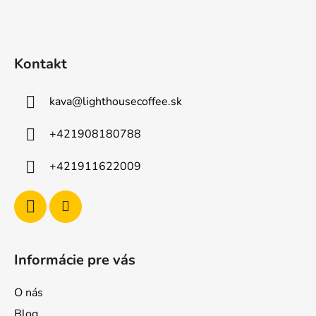
ä
t
i
Kontakt
e
kava
@
lighthousecoffee.sk
+421908180788
+421911622009
Informácie pre vás
O nás
Blog