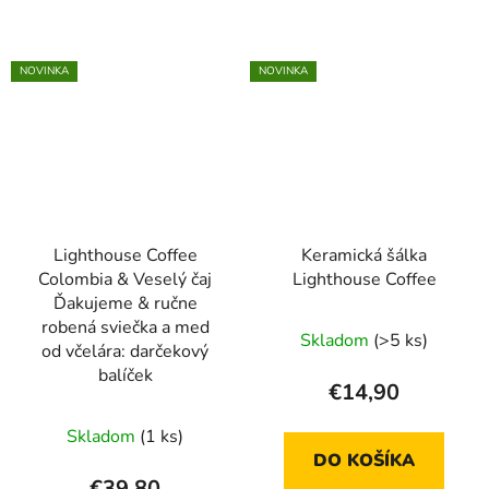
NOVINKA
NOVINKA
Lighthouse Coffee
Keramická šálka
Colombia & Veselý čaj
Lighthouse Coffee
Ďakujeme & ručne
Priemerné
robená sviečka a med
Skladom
(>5 ks)
od včelára: darčekový
hodnotenie
balíček
produktu
€14,90
je
Skladom
(1 ks)
5,0
DO KOŠÍKA
z
€39,80