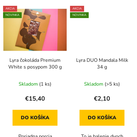
AKCIA
AKCIA
NOVINKA
NOVINKA
Lyra čokoláda Premium
Lyra DUO Mandala Milk
White s posypom 300 g
34 g
Skladom
(1 ks)
Skladom
(>5 ks)
€15,40
€2,10
DO KOŠÍKA
DO KOŠÍKA
Poriadna porcia
To je balenie dvoch