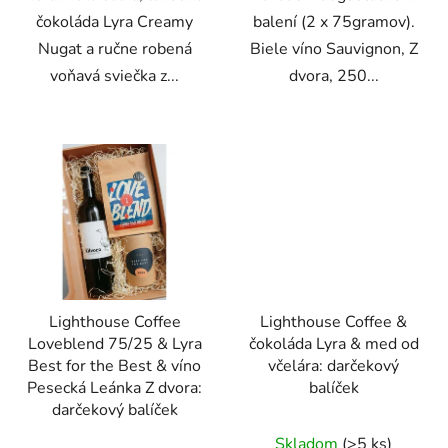
čokoláda Lyra Creamy
balení (2 x 75gramov).
Nugat a ručne robená
Biele víno Sauvignon, Z
voňavá sviečka z...
dvora, 250...
Lighthouse Coffee
Lighthouse Coffee &
Loveblend 75/25 & Lyra
čokoláda Lyra & med od
Best for the Best & víno
včelára: darčekový
Pesecká Leánka Z dvora:
balíček
darčekový balíček
Skladom
(>5 ks)