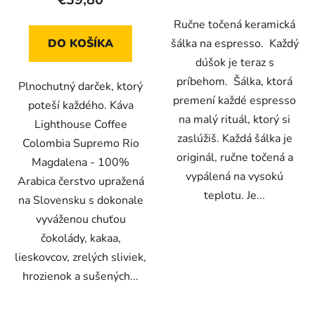
5
Ručne točená keramická
hviezdičiek.
DO KOŠÍKA
šálka na espresso. Každý
dúšok je teraz s
príbehom. Šálka, ktorá
Plnochutný darček, ktorý
premení každé espresso
poteší každého. Káva
na malý rituál, ktorý si
Lighthouse Coffee
zaslúžiš. Každá šálka je
Colombia Supremo Rio
originál, ručne točená a
Magdalena - 100%
vypálená na vysokú
Arabica čerstvo upražená
teplotu. Je...
na Slovensku s dokonale
vyváženou chuťou
čokolády, kakaa,
lieskovcov, zrelých sliviek,
hrozienok a sušených...