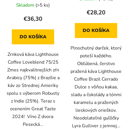
Skladom
(>5 ks)
€28,20
€36,30
DO KOŠÍKA
DO KOŠÍKA
Plnochutný darček, ktorý
Zrnková káva Lighthouse
poteší každého.
Coffee Loveblend 75/25
Obľúbená, čerstvo
Zmes najkvalitnejších zŕn
pražená káva Lighthouse
Arabicy (75%) z Brazílie a
Coffee Brazil Cerrado
káv zo Strednej Ameriky
Dulce s vôňou kakaa,
spolu s výberom Robusty
sladu a čokolády a tónmi
z Indie (25%). Teraz s
karamelu a pražených
ocenením Great Taste
lieskových orieškov.
2024! Víno Z dvora:
Neodolateľné guľôčky
Pesecká...
Lyra Gulliver z jemnej...