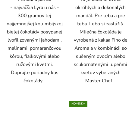
- najväčšia Lyra u nás -
okrúhlych a dokonalých
300 gramov tej
mandál. Pre teba a pre
najjemnejšej kolumbijskej
teba. Lebo si zaslúžiš.
bielej čokolády posypanej
Mliečna čokoláda je
lyofilizovanými jahodami,
vyrobená z kakaa Fino de
malinami, pomarančovou
Aroma a v kombinácii so
kôrou, fialkovými alebo
sušeným ovocím alebo
ružovými kvetmi.
scukornatenými lupeňmi
Doprajte poriadny kus
kvetov vyberaných
čokolády...
Master Chef...
NOVINKA