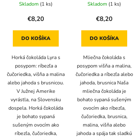
Skladom
(1 ks)
Skladom
(1 ks)
€8,20
€8,20
DO KOŠÍKA
DO KOŠÍKA
Horká čokoláda Lyra s
Mliečna čokoláda s
posypom: ríbezľa a
posypom višňa a malina,
čučoriedka, višňa a malina
čučoriedka a ríbezľa alebo
alebo jahoda s brusnicou.
jahoda, brusnica Naša
V Južnej Amerike
mliečna čokoláda je
vyrástla, na Slovensku
bohato sypaná sušeným
dospela. Horká čokoláda
ovocím ako ríbezľa,
je bohato sypaná
čučoriedka, brusnica,
sušeným ovocím ako
malina, višňa alebo
ríbezľa, čučoriedka,
jahoda a spája tak sladkú