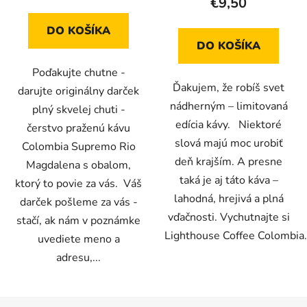
€9,50
DO KOŠÍKA
DO KOŠÍKA
Poďakujte chutne -
Ďakujem, že robíš svet
darujte originálny darček
nádherným – limitovaná
plný skvelej chuti -
edícia kávy. Niektoré
čerstvo praženú kávu
slová majú moc urobiť
Colombia Supremo Rio
deň krajším. A presne
Magdalena s obalom,
taká je aj táto káva –
ktorý to povie za vás. Váš
lahodná, hrejivá a plná
darček pošleme za vás -
vďačnosti. Vychutnajte si
stačí, ak nám v poznámke
Lighthouse Coffee Colombia.
uvediete meno a
adresu,...
Z