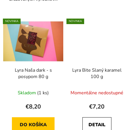
NOVINKA
NOVINKA
Lyra Naša dark - s
Lyra Bite Slaný karamel
posypom 80 g
100 g
Skladom
(1 ks)
Momentálne nedostupné
€8,20
€7,20
DO KOŠÍKA
DETAIL