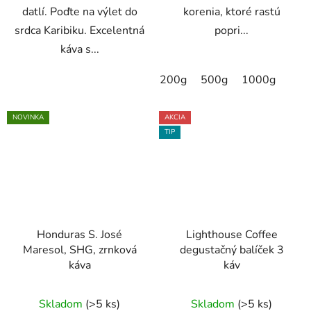
datlí. Poďte na výlet do
korenia, ktoré rastú
srdca Karibiku. Excelentná
popri...
káva s...
200g
500g
1000g
NOVINKA
AKCIA
TIP
Honduras S. José
Lighthouse Coffee
Maresol, SHG, zrnková
degustačný balíček 3
káva
káv
Priemerné
Skladom
(>5 ks)
Skladom
(>5 ks)