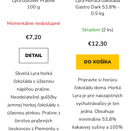
Lyra Gulliver Praline
Lyra Horúca čokoláda
100 g
Gastro Dark 53,8% -
0,5 kg
Momentálne nedostupné
Skladom
(2 ks)
€7,20
€12,30
DETAIL
DO KOŠÍKA
Skvelá Lyra horká
Pripravte si horúcu
čokoláda s úžasnou
čokoládu doma. Horká
náplňou praline.
Lyra je pre naozajstných
Neodolateľné guľôčky
vychutnávačov je len
jemnej horkej čokolády s
jedna. Obsahuje
úžasnou plnkou. Praline z
minimálne 53,8%
čerstvo pražených
kakaovej sušiny a 100%
lieskovcov z Piemontu v