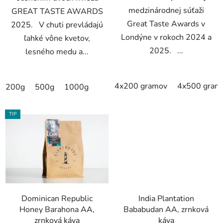
medzinárodnej súťaži
GREAT TASTE AWARDS
Great Taste Awards v
2025. V chuti prevládajú
Londýne v rokoch 2024 a
ľahké vône kvetov,
2025. ...
lesného medu a...
4x200 gramov
4x500 gram
200g
500g
1000g
TIP
Dominican Republic
India Plantation
Honey Barahona AA,
Bababudan AA, zrnková
zrnková káva
káva