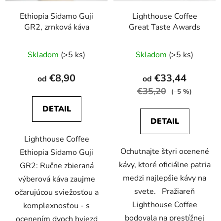
Ethiopia Sidamo Guji
Lighthouse Coffee
GR2, zrnková káva
Great Taste Awards
Priemerné
Priemerné
Skladom
(>5 ks)
Skladom
(>5 ks)
hodnotenie
hodnotenie
produktu
produktu
€8,90
€33,44
od
od
je
je
€35,20
(–5 %)
4,4
4,0
DETAIL
z
z
DETAIL
5
5
Lighthouse Coffee
hviezdičiek.
hviezdičiek.
Ochutnajte štyri ocenené
Ethiopia Sidamo Guji
kávy, ktoré oficiálne patria
GR2: Ručne zbieraná
medzi najlepšie kávy na
výberová káva zaujme
svete. Pražiareň
očarujúcou sviežosťou a
Lighthouse Coffee
komplexnosťou - s
bodovala na prestížnej
ocenením dvoch hviezd