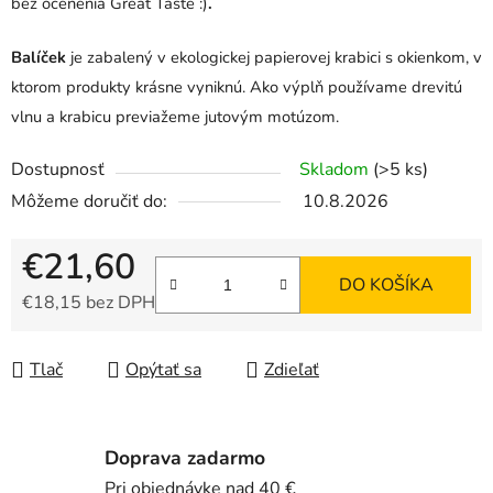
bez ocenenia Great Taste :)
.
Balíček
je zabalený v ekologickej papierovej krabici s okienkom, v
ktorom produkty krásne vyniknú. Ako výplň používame drevitú
vlnu a krabicu previažeme jutovým motúzom.
Dostupnosť
Skladom
(>5 ks)
Môžeme doručiť do:
10.8.2026
€21,60
DO KOŠÍKA
€18,15 bez DPH
Jednotková cena:
Tlač
Opýtať sa
Zdieľať
Doprava zadarmo
Pri objednávke nad 40 €