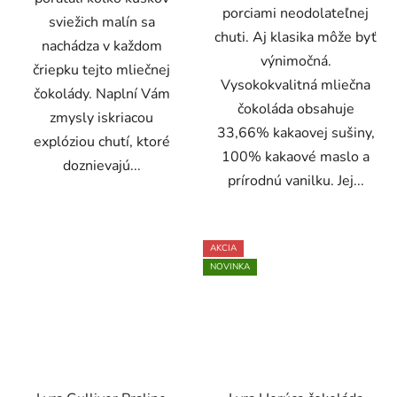
porciami neodolateľnej
sviežich malín sa
chuti. Aj klasika môže byť
nachádza v každom
výnimočná.
čriepku tejto mliečnej
Vysokokvalitná mliečna
čokolády. Naplní Vám
čokoláda obsahuje
zmysly iskriacou
33,66% kakaovej sušiny,
explóziou chutí, ktoré
100% kakaové maslo a
doznievajú...
prírodnú vanilku. Jej...
AKCIA
NOVINKA