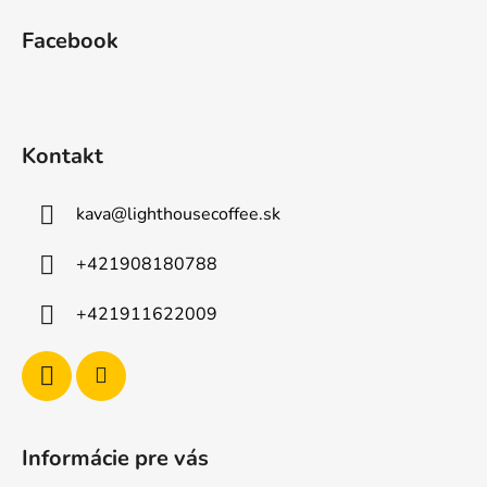
á
Facebook
p
ä
t
i
Kontakt
e
kava
@
lighthousecoffee.sk
+421908180788
+421911622009
Informácie pre vás