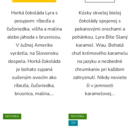
Horká čokoláda Lyra s
Kúsky skvelej bielej
posypom: ríbezľa a
čokolády spojenej s
čučoriedka, višňa a malina
pekanovými orechami a
alebo jahoda s brusnicou.
pohánkou. Lyra Bite Slaný
V Južnej Amerike
karamel. Wau. Bohatá
vyrástla, na Slovensku
chuť krémového karamelu
dospela. Horká čokoláda
na jazyku a nezbedné
je bohato sypaná
chrumkanie pri každom
sušeným ovocím ako
zahryznutí. Nikdy neviete
ríbezľa, čučoriedka,
či v jemnosti
brusnica, malina,...
karamelovej...
NOVINKA
NOVINKA
TIP