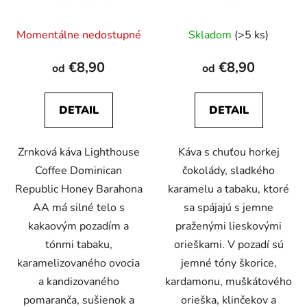
Priemerné
Momentálne nedostupné
Skladom
(>5 ks)
hodnotenie
produktu
€8,90
€8,90
od
od
je
4,5
DETAIL
DETAIL
z
5
Zrnková káva Lighthouse
Káva s chuťou horkej
hviezdičiek.
Coffee Dominican
čokolády, sladkého
Republic Honey Barahona
karamelu a tabaku, ktoré
AA má silné telo s
sa spájajú s jemne
kakaovým pozadím a
praženými lieskovými
tónmi tabaku,
orieškami. V pozadí sú
karamelizovaného ovocia
jemné tóny škorice,
a kandizovaného
kardamonu, muškátového
pomaranča, sušienok a
orieška, klinčekov a