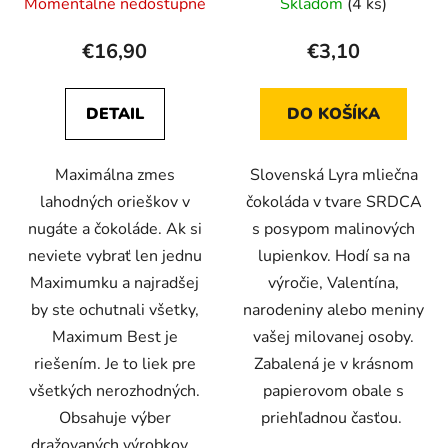
Momentálne nedostupné
Skladom
(4 ks)
€16,90
€3,10
DETAIL
DO KOŠÍKA
Maximálna zmes
Slovenská Lyra mliečna
lahodných orieškov v
čokoláda v tvare SRDCA
nugáte a čokoláde. Ak si
s posypom malinových
neviete vybrať len jednu
lupienkov. Hodí sa na
Maximumku a najradšej
výročie, Valentína,
by ste ochutnali všetky,
narodeniny alebo meniny
Maximum Best je
vašej milovanej osoby.
riešením. Je to liek pre
Zabalená je v krásnom
všetkých nerozhodných.
papierovom obale s
Obsahuje výber
priehľadnou časťou.
dražovaných výrobkov...