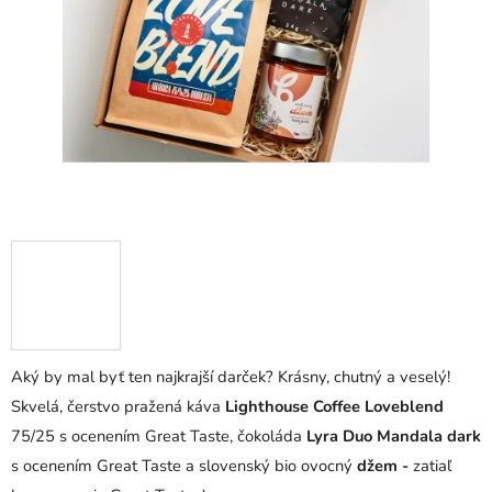
hviezdičiek.
Aký by mal byť ten najkrajší darček? Krásny, chutný a veselý!
Skvelá, čerstvo pražená káva
Lighthouse Coffee Loveblend
75/25 s ocenením Great Taste, čokoláda
Lyra Duo Mandala dark
s ocenením Great Taste a slovenský bio ovocný
džem -
zatiaľ