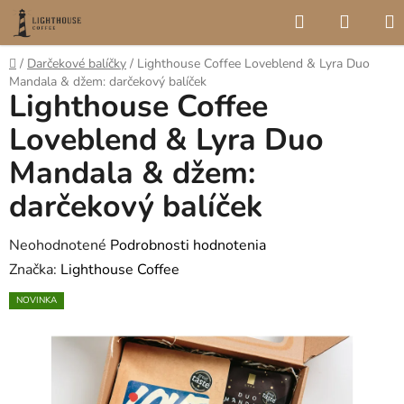
Prejsť
Hľadať
NÁKU
na
KOŠÍK
obsah
Domov
/
Darčekové balíčky
/
Lighthouse Coffee Loveblend & Lyra Duo
Mandala & džem: darčekový balíček
Lighthouse Coffee
Loveblend & Lyra Duo
Mandala & džem:
darčekový balíček
Priemerné
Neohodnotené
Podrobnosti hodnotenia
hodnotenie
Značka:
Lighthouse Coffee
produktu
NOVINKA
je
0,0
z
5