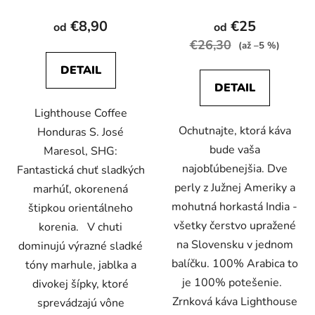
hodnotenie
produktu
€8,90
€25
od
od
je
€26,30
(až –5 %)
5,0
DETAIL
z
DETAIL
5
Lighthouse Coffee
hviezdičiek.
Ochutnajte, ktorá káva
Honduras S. José
bude vaša
Maresol, SHG:
najobľúbenejšia. Dve
Fantastická chuť sladkých
perly z Južnej Ameriky a
marhúľ, okorenená
mohutná horkastá India -
štipkou orientálneho
všetky čerstvo upražené
korenia. V chuti
na Slovensku v jednom
dominujú výrazné sladké
balíčku. 100% Arabica to
tóny marhule, jablka a
je 100% potešenie.
divokej šípky, ktoré
Zrnková káva Lighthouse
sprevádzajú vône