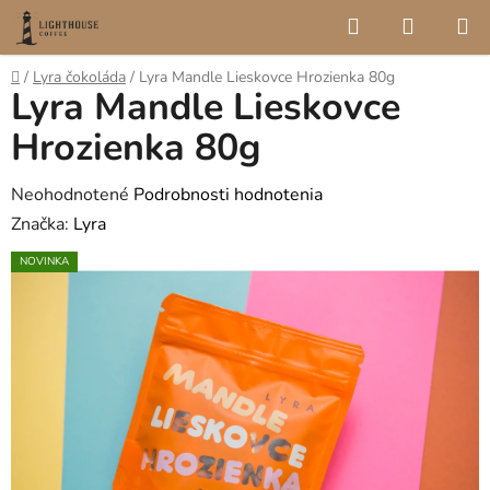
Prejsť
Hľadať
NÁKUP
na
KOŠÍK
obsah
Domov
/
Lyra čokoláda
/
Lyra Mandle Lieskovce Hrozienka 80g
Lyra Mandle Lieskovce
Hrozienka 80g
Priemerné
Neohodnotené
Podrobnosti hodnotenia
hodnotenie
Značka:
Lyra
produktu
NOVINKA
je
0,0
z
5
hviezdičiek.