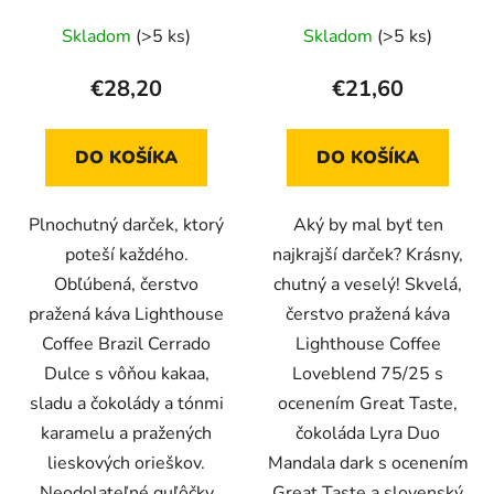
Skladom
(>5 ks)
Skladom
(>5 ks)
€28,20
€21,60
DO KOŠÍKA
DO KOŠÍKA
Plnochutný darček, ktorý
Aký by mal byť ten
poteší každého.
najkrajší darček? Krásny,
Obľúbená, čerstvo
chutný a veselý! Skvelá,
pražená káva Lighthouse
čerstvo pražená káva
Coffee Brazil Cerrado
Lighthouse Coffee
Dulce s vôňou kakaa,
Loveblend 75/25 s
sladu a čokolády a tónmi
ocenením Great Taste,
karamelu a pražených
čokoláda Lyra Duo
lieskových orieškov.
Mandala dark s ocenením
Neodolateľné guľôčky
Great Taste a slovenský