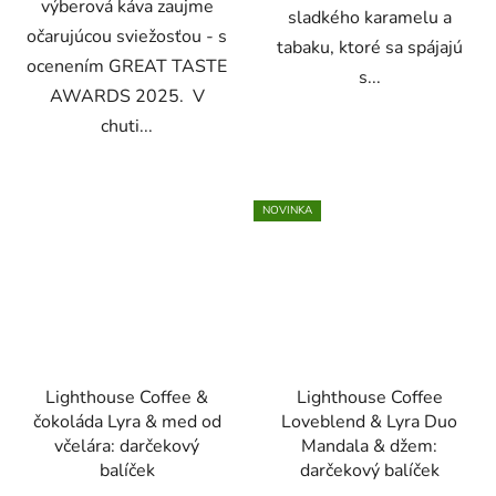
výberová káva zaujme
sladkého karamelu a
očarujúcou sviežosťou - s
tabaku, ktoré sa spájajú
ocenením GREAT TASTE
s...
AWARDS 2025. V
chuti...
NOVINKA
Lighthouse Coffee &
Lighthouse Coffee
čokoláda Lyra & med od
Loveblend & Lyra Duo
včelára: darčekový
Mandala & džem:
balíček
darčekový balíček