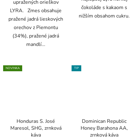
upražených orieškov
čokoláde s kakaom s
LYRA. Zmes obsahuje
nižším obsahom cukru.
pražené jadrá lieskových
orechov z Piemontu
(34%), pražené jadrá
mandlí...
NOVINKA
TIP
Honduras S. José
Dominican Republic
Maresol, SHG, zrnková
Honey Barahona AA,
káva
zrnková káva