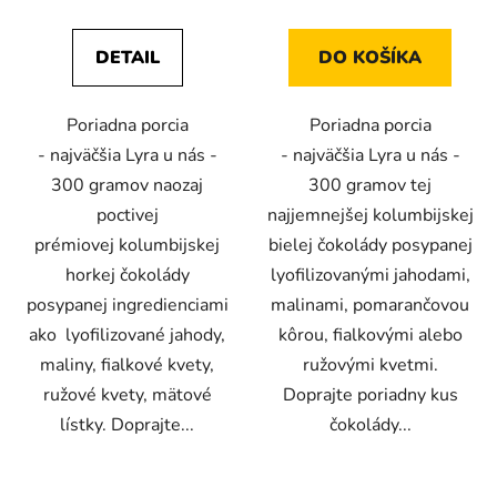
DETAIL
DO KOŠÍKA
Poriadna porcia
Poriadna porcia
- najväčšia Lyra u nás -
- najväčšia Lyra u nás -
300 gramov naozaj
300 gramov tej
poctivej
najjemnejšej kolumbijskej
prémiovej kolumbijskej
bielej čokolády posypanej
horkej čokolády
lyofilizovanými jahodami,
posypanej ingredienciami
malinami, pomarančovou
ako lyofilizované jahody,
kôrou, fialkovými alebo
maliny, fialkové kvety,
ružovými kvetmi.
ružové kvety, mätové
Doprajte poriadny kus
lístky. Doprajte...
čokolády...