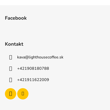
Z
á
Facebook
p
ä
t
i
Kontakt
e
kava
@
lighthousecoffee.sk
+421908180788
+421911622009