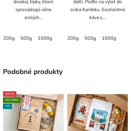
divokej šípky, ktoré
datlí. Poďte na výlet do
sprevádzajú vône
srdca Karibiku. Excelentná
zrelých...
káva s...
200g
500g
1000g
200g
500g
1000g
Podobné produkty
AKCIA
NOVINKA
TIP