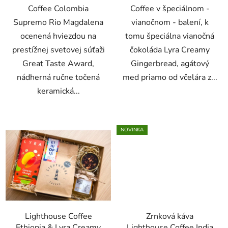
Coffee Colombia
Coffee v špeciálnom -
Supremo Rio Magdalena
vianočnom - balení, k
ocenená hviezdou na
tomu špeciálna vianočná
prestížnej svetovej súťaži
čokoláda Lyra Creamy
Great Taste Award,
Gingerbread, agátový
nádherná ručne točená
med priamo od včelára z...
keramická...
NOVINKA
Lighthouse Coffee
Zrnková káva
Ethiopia & Lyra Creamy
Lighthouse Coffee India