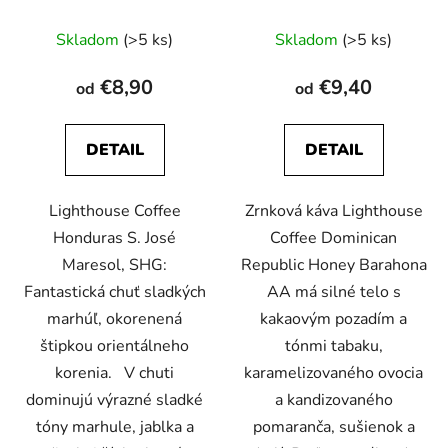
Priemerné
Priemerné
Skladom
(>5 ks)
Skladom
(>5 ks)
hodnotenie
hodnotenie
produktu
produktu
€8,90
€9,40
od
od
je
je
5,0
5,0
DETAIL
DETAIL
z
z
5
5
Lighthouse Coffee
Zrnková káva Lighthouse
hviezdičiek.
hviezdičiek.
Honduras S. José
Coffee Dominican
Maresol, SHG:
Republic Honey Barahona
Fantastická chuť sladkých
AA má silné telo s
marhúľ, okorenená
kakaovým pozadím a
štipkou orientálneho
tónmi tabaku,
korenia. V chuti
karamelizovaného ovocia
dominujú výrazné sladké
a kandizovaného
tóny marhule, jablka a
pomaranča, sušienok a