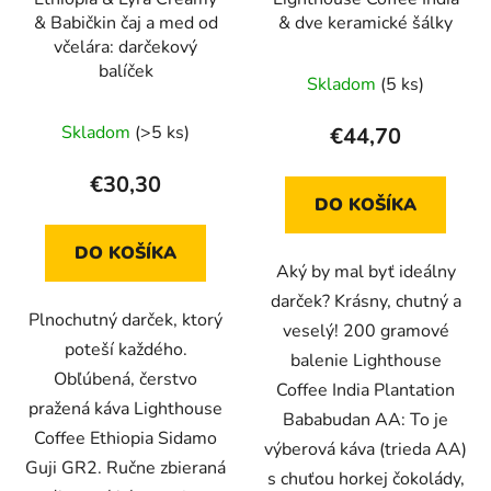
& Babičkin čaj a med od
& dve keramické šálky
včelára: darčekový
balíček
Skladom
(5 ks)
Skladom
(>5 ks)
€44,70
€30,30
DO KOŠÍKA
DO KOŠÍKA
Aký by mal byť ideálny
darček? Krásny, chutný a
Plnochutný darček, ktorý
veselý! 200 gramové
poteší každého.
balenie Lighthouse
Obľúbená, čerstvo
Coffee India Plantation
pražená káva Lighthouse
Bababudan AA: To je
Coffee Ethiopia Sidamo
výberová káva (trieda AA)
Guji GR2. Ručne zbieraná
s chuťou horkej čokolády,