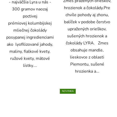
Zmes pražených orieškov,
- najväčšia Lyra u nás -
hrozienok a čokolády.Pre
300 gramov naozaj
chvíle pohody aj zhonu,
poctivej
balíček v podobe čerstvo
prémiovej kolumbijskej
upražených orieškov,
mliečnej čokolády
sušených hrozienok a
posypanej ingredienciami
čokolády LYRA. Zmes
ako lyofilizované jahody,
obsahuje mandle,
maliny, fialkové kvety,
lieskovce z oblasti
ružové kvety, mätové
Piemontu, sušené
lístky....
hrozienka a...
NOVINKA