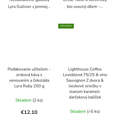
Lyra Gulliver z jemnej...
bio ovocný džem -...
NOVINKA
Poďakovanie učiteľom -
Lighthouse Coffee
zrnková káva s
Loveblend 75/25 & víno
venovaním a čokoláda
Sauvignon Z dvora &
Lyra Ruby 200 g
lieskové oriešky v
slanom karameli:
darčekový balíček
Skladom
(2 ks)
Skladom
(>5 ks)
€12,10