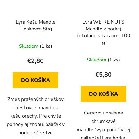
Lyra Kešu Mandle
Lyra WE´RE NUTS
Lieskovce 80g
Mandle v horkej
čokoláde s kakaom, 100
g
Skladom
(1 ks)
Skladom
(1 ks)
€2,80
€5,80
DO KOŠÍKA
DO KOŠÍKA
Zmes pražených orieškov
- lieskovce, mandle a
Čerstvo upražené
kešu orechy. Pre chvíle
chrumkavé
pohody aj zhonu, balíček v
mandle “vykúpané” v tej
podobe čerstvo
najlepšej Lyra horkej