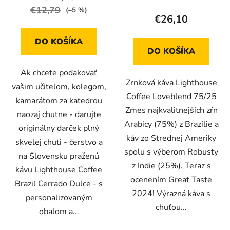
€12,79
(–5 %)
€26,10
DO KOŠÍKA
DO KOŠÍKA
Ak chcete poďakovať
Zrnková káva Lighthouse
vašim učiteľom, kolegom,
Coffee Loveblend 75/25
kamarátom za katedrou
Zmes najkvalitnejších zŕn
naozaj chutne - darujte
Arabicy (75%) z Brazílie a
originálny darček plný
káv zo Strednej Ameriky
skvelej chuti - čerstvo a
spolu s výberom Robusty
na Slovensku praženú
z Indie (25%). Teraz s
kávu Lighthouse Coffee
ocenením Great Taste
Brazil Cerrado Dulce - s
2024! Výrazná káva s
personalizovaným
chuťou...
obalom a...