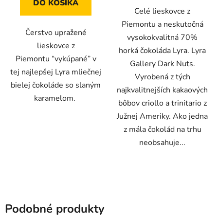
DO KOŠÍKA
Celé lieskovce z
Piemontu a neskutočná
Čerstvo upražené
vysokokvalitná 70%
lieskovce z
horká čokoláda Lyra. Lyra
Piemontu “vykúpané” v
Gallery Dark Nuts.
tej najlepšej Lyra mliečnej
Vyrobená z tých
bielej čokoláde so slaným
najkvalitnejších kakaových
karamelom.
bôbov criollo a trinitario z
Južnej Ameriky. Ako jedna
z mála čokolád na trhu
neobsahuje...
Podobné produkty