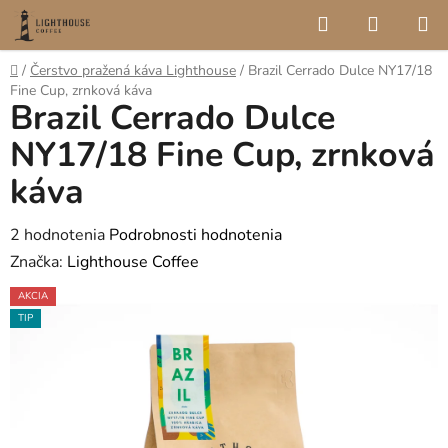
Prejsť
Hľadať
NÁKUP
na
KOŠÍK
obsah
Domov
/
Čerstvo pražená káva Lighthouse
/
Brazil Cerrado Dulce NY17/18
Fine Cup, zrnková káva
Brazil Cerrado Dulce
NY17/18 Fine Cup, zrnková
káva
Priemerné
2 hodnotenia
Podrobnosti hodnotenia
hodnotenie
Značka:
Lighthouse Coffee
produktu
AKCIA
je
TIP
5,0
z
5
hviezdičiek.