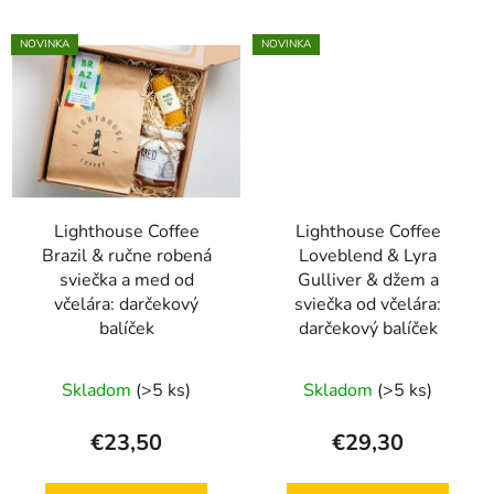
NOVINKA
NOVINKA
Lighthouse Coffee
Lighthouse Coffee
Brazil & ručne robená
Loveblend & Lyra
sviečka a med od
Gulliver & džem a
včelára: darčekový
sviečka od včelára:
balíček
darčekový balíček
Skladom
(>5 ks)
Skladom
(>5 ks)
€23,50
€29,30