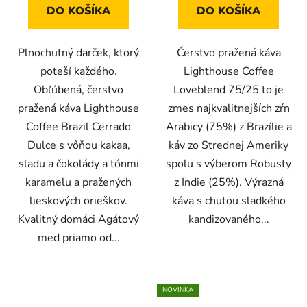
DO KOŠÍKA
DO KOŠÍKA
Plnochutný darček, ktorý
Čerstvo pražená káva
poteší každého.
Lighthouse Coffee
Obľúbená, čerstvo
Loveblend 75/25 to je
pražená káva Lighthouse
zmes najkvalitnejších zŕn
Coffee Brazil Cerrado
Arabicy (75%) z Brazílie a
Dulce s vôňou kakaa,
káv zo Strednej Ameriky
sladu a čokolády a tónmi
spolu s výberom Robusty
karamelu a pražených
z Indie (25%). Výrazná
lieskových orieškov.
káva s chuťou sladkého
Kvalitný domáci Agátový
kandizovaného...
med priamo od...
NOVINKA