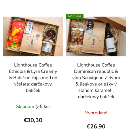
NOVINKA
Lighthouse Coffee
Lighthouse Coffee
Ethiopia & Lyra Creamy
Dominican republic &
& Babičkin čaj a med od
víno Sauvignon Z dvora
včelára: darčekový
& lieskové oriešky v
balíček
slanom karameli:
darčekový balíček
Skladom
(>5 ks)
Vypredané
€30,30
€26,90