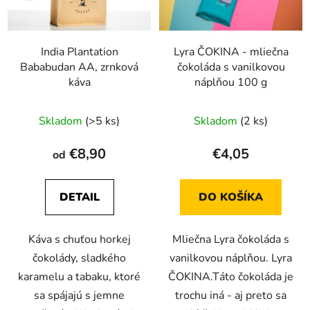
India Plantation
Lyra ČOKINA - mliečna
Bababudan AA, zrnková
čokoláda s vanilkovou
káva
náplňou 100 g
Priemerné
Skladom
(>5 ks)
Skladom
(2 ks)
hodnotenie
produktu
€8,90
€4,05
od
je
4,5
DETAIL
DO KOŠÍKA
z
5
Káva s chuťou horkej
Mliečna Lyra čokoláda s
hviezdičiek.
čokolády, sladkého
vanilkovou náplňou. Lyra
karamelu a tabaku, ktoré
ČOKINA.Táto čokoláda je
sa spájajú s jemne
trochu iná - aj preto sa