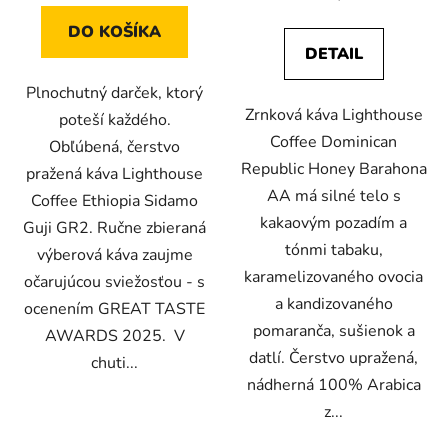
DO KOŠÍKA
DETAIL
Plnochutný darček, ktorý
Zrnková káva Lighthouse
poteší každého.
Coffee Dominican
Obľúbená, čerstvo
Republic Honey Barahona
pražená káva Lighthouse
AA má silné telo s
Coffee Ethiopia Sidamo
kakaovým pozadím a
Guji GR2. Ručne zbieraná
tónmi tabaku,
výberová káva zaujme
karamelizovaného ovocia
očarujúcou sviežosťou - s
a kandizovaného
ocenením GREAT TASTE
pomaranča, sušienok a
AWARDS 2025. V
datlí. Čerstvo upražená,
chuti...
nádherná 100% Arabica
z...