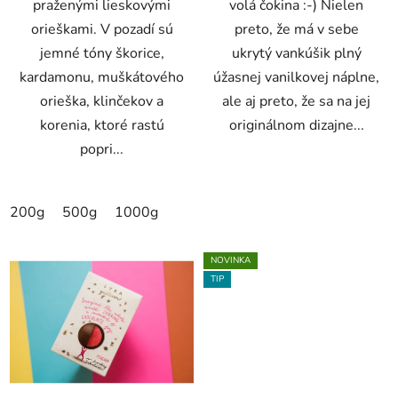
praženými lieskovými
volá čokina :-) Nielen
orieškami. V pozadí sú
preto, že má v sebe
jemné tóny škorice,
ukrytý vankúšik plný
kardamonu, muškátového
úžasnej vanilkovej náplne,
orieška, klinčekov a
ale aj preto, že sa na jej
korenia, ktoré rastú
originálnom dizajne...
popri...
200g
500g
1000g
NOVINKA
TIP