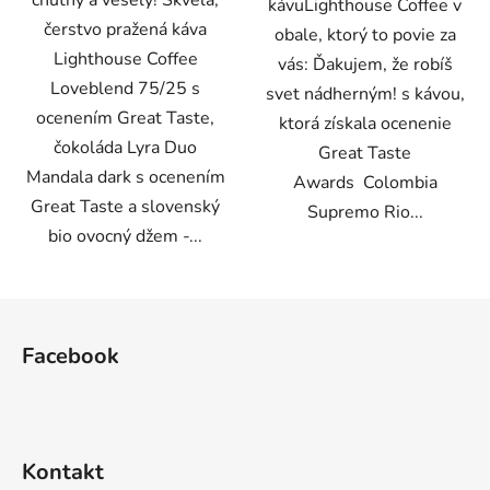
chutný a veselý! Skvelá,
kávuLighthouse Coffee v
čerstvo pražená káva
obale, ktorý to povie za
Lighthouse Coffee
vás: Ďakujem, že robíš
Loveblend 75/25 s
svet nádherným! s kávou,
ocenením Great Taste,
ktorá získala ocenenie
čokoláda Lyra Duo
Great Taste
Mandala dark s ocenením
Awards Colombia
Great Taste a slovenský
Supremo Rio...
bio ovocný džem -...
Z
á
Facebook
p
ä
t
i
Kontakt
e