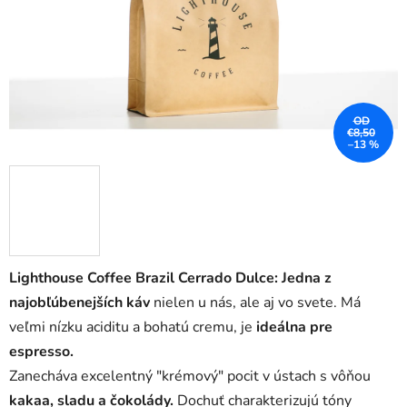
OD
€8,50
–13 %
Lighthouse Coffee Brazil Cerrado Dulce: Jedna z
najobľúbenejších káv
nielen u nás, ale aj vo svete. Má
veľmi nízku aciditu a bohatú cremu, je
ideálna pre
espresso.
Zanecháva excelentný "krémový" pocit v ústach s vôňou
kakaa, sladu a čokolády.
Dochuť charakterizujú tóny