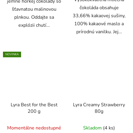
jemne horkej čokolády so
čokoláda obsahuje
šťavnatou malinovou
33,66% kakaovej sušiny,
plnkou. Oddajte sa
100% kakaové maslo a
explózii chutí...
prírodnú vanilku. Jej...
NOVINKA
Lyra Best for the Best
Lyra Creamy Strawberry
200 g
80g
Momentálne nedostupné
Skladom
(4 ks)