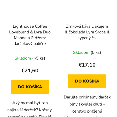
Lighthouse Coffee
Zrnková káva Ďakujem
Loveblend & Lyra Duo
& čokoláda Lyra Srdce &
Mandala & džem:
sypaný čaj
darčekový balíček
Skladom
(5 ks)
Skladom
(>5 ks)
€17,10
€21,60
DO KOŠÍKA
DO KOŠÍKA
Darujte originálny darček
Aký by mal byť ten
plný skvelej chuti -
najkrajší darček? Krásny,
čerstvo praženú