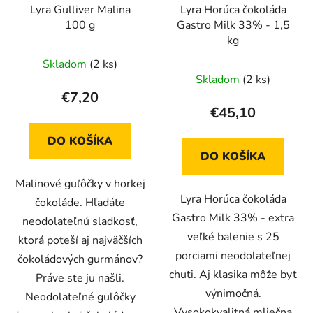
Lyra Gulliver Malina
Lyra Horúca čokoláda
100 g
Gastro Milk 33% - 1,5
kg
Skladom
(2 ks)
Skladom
(2 ks)
€7,20
€45,10
DO KOŠÍKA
DO KOŠÍKA
Malinové guľôčky v horkej
Lyra Horúca čokoláda
čokoláde. Hľadáte
Gastro Milk 33% - extra
neodolateľnú sladkosť,
veľké balenie s 25
ktorá poteší aj najväčších
porciami neodolateľnej
čokoládových gurmánov?
chuti. Aj klasika môže byť
Práve ste ju našli.
výnimočná.
Neodolateľné guľôčky
Vysokokvalitná mliečna