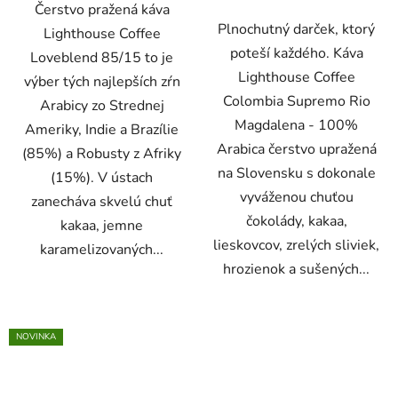
Čerstvo pražená káva
Plnochutný darček, ktorý
Lighthouse Coffee
poteší každého. Káva
Loveblend 85/15 to je
Lighthouse Coffee
výber tých najlepších zŕn
Colombia Supremo Rio
Arabicy zo Strednej
Magdalena - 100%
Ameriky, Indie a Brazílie
Arabica čerstvo upražená
(85%) a Robusty z Afriky
na Slovensku s dokonale
(15%). V ústach
vyváženou chuťou
zanecháva skvelú chuť
čokolády, kakaa,
kakaa, jemne
lieskovcov, zrelých sliviek,
karamelizovaných...
hrozienok a sušených...
NOVINKA