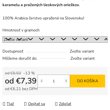
karamelu
a pražených lieskových orieškov.
100% Arabica čerstvo upražená na Slovensku!
Hmotnosť v gramoch
Dostupnosť
Zvoľte variant
Môžeme doručiť do:
Zvoľte variant
od €8,50
–13 %
od
€7,39
DO KOŠÍKA
od
€6,21
bez DPH
Jednotková cena:
Tlač
Opýtať sa
Zdieľať