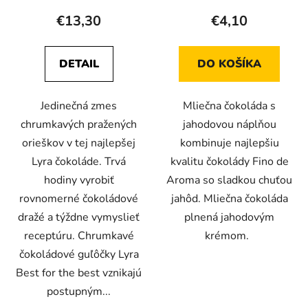
€13,30
€4,10
DETAIL
DO KOŠÍKA
Jedinečná zmes
Mliečna čokoláda s
chrumkavých pražených
jahodovou náplňou
orieškov v tej najlepšej
kombinuje najlepšiu
Lyra čokoláde. Trvá
kvalitu čokolády Fino de
hodiny vyrobiť
Aroma so sladkou chuťou
rovnomerné čokoládové
jahôd. Mliečna čokoláda
dražé a týždne vymyslieť
plnená jahodovým
receptúru. Chrumkavé
krémom.
čokoládové guľôčky Lyra
Best for the best vznikajú
postupným...