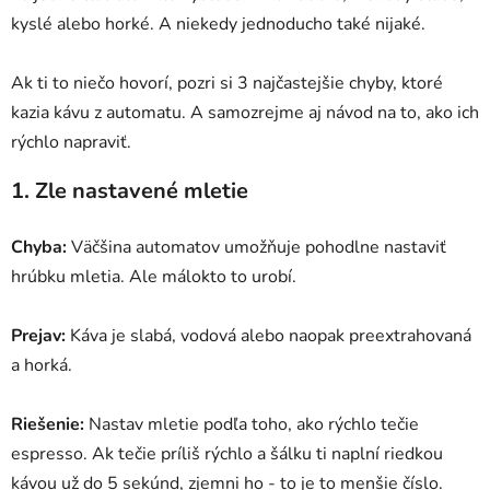
kyslé alebo horké. A niekedy jednoducho také nijaké.
Ak ti to niečo hovorí, pozri si 3 najčastejšie chyby, ktoré
kazia kávu z automatu. A samozrejme aj návod na to, ako ich
rýchlo napraviť.
1. Zle nastavené mletie
Chyba:
Väčšina automatov umožňuje pohodlne nastaviť
hrúbku mletia. Ale málokto to urobí.
Prejav:
Káva je slabá, vodová alebo naopak preextrahovaná
a horká.
Riešenie:
Nastav mletie podľa toho, ako rýchlo tečie
espresso. Ak tečie príliš rýchlo a šálku ti naplní riedkou
kávou už do 5 sekúnd, zjemni ho - to je to menšie číslo.