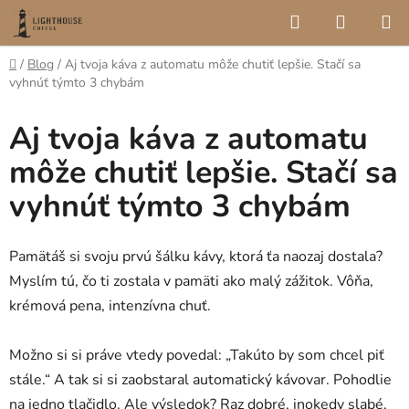
Prejsť
Hľadať
NÁKUP
na
KOŠÍK
obsah
Domov
/
Blog
/
Aj tvoja káva z automatu môže chutiť lepšie. Stačí sa
vyhnúť týmto 3 chybám
Aj tvoja káva z automatu
môže chutiť lepšie. Stačí sa
vyhnúť týmto 3 chybám
Pamätáš si svoju prvú šálku kávy, ktorá ťa naozaj dostala?
Myslím tú, čo ti zostala v pamäti ako malý zážitok. Vôňa,
krémová pena, intenzívna chuť.
Možno si si práve vtedy povedal: „Takúto by som chcel piť
stále.“ A tak si si zaobstaral automatický kávovar. Pohodlie
na jedno tlačidlo. Ale výsledok? Raz dobré, inokedy slabé,