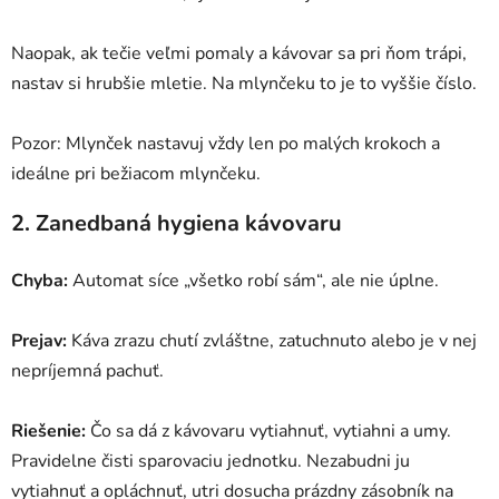
Naopak, ak tečie veľmi pomaly a kávovar sa pri ňom trápi,
nastav si hrubšie mletie. Na mlynčeku to je to vyššie číslo.
Pozor: Mlynček nastavuj vždy len po malých krokoch a
ideálne pri bežiacom mlynčeku.
2. Zanedbaná hygiena kávovaru
Chyba:
Automat síce „všetko robí sám“, ale nie úplne.
Prejav:
Káva zrazu chutí zvláštne, zatuchnuto alebo je v nej
nepríjemná pachuť.
Riešenie:
Čo sa dá z kávovaru vytiahnuť, vytiahni a umy.
Pravidelne čisti sparovaciu jednotku. Nezabudni ju
vytiahnuť a opláchnuť, utri dosucha prázdny zásobník na