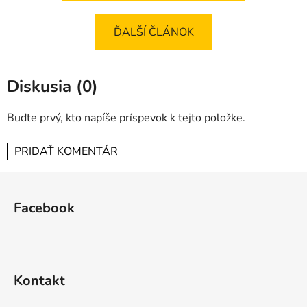
ĎALŠÍ ČLÁNOK
Diskusia (0)
Buďte prvý, kto napíše príspevok k tejto položke.
PRIDAŤ KOMENTÁR
Z
á
Facebook
p
ä
t
i
Kontakt
e