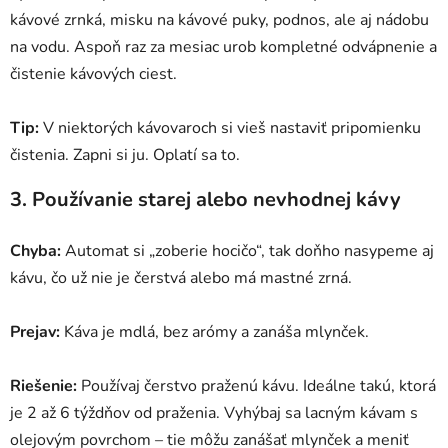
kávové zrnká, misku na kávové puky, podnos, ale aj nádobu
na vodu. Aspoň raz za mesiac urob kompletné odvápnenie a
čistenie kávových ciest.
Tip:
V niektorých kávovaroch si vieš nastaviť pripomienku
čistenia. Zapni si ju. Oplatí sa to.
3. Používanie starej alebo nevhodnej kávy
Chyba:
Automat si „zoberie hocičo“, tak doňho nasypeme aj
kávu, čo už nie je čerstvá alebo má mastné zrná.
Prejav:
Káva je mdlá, bez arómy a zanáša mlynček.
Riešenie:
Používaj čerstvo praženú kávu. Ideálne takú, ktorá
je 2 až 6 týždňov od praženia. Vyhýbaj sa lacným kávam s
olejovým povrchom – tie môžu zanášať mlynček a meniť