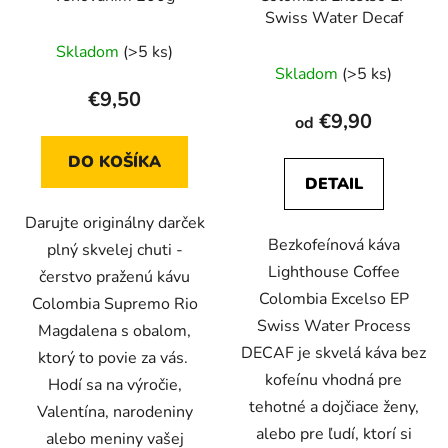
Swiss Water Decaf
Skladom
(>5 ks)
Priemerné
Skladom
(>5 ks)
hodnotenie
€9,50
produktu
€9,90
od
je
DO KOŠÍKA
4,0
DETAIL
z
5
Darujte originálny darček
Bezkofeínová káva
hviezdičiek.
plný skvelej chuti -
Lighthouse Coffee
čerstvo praženú kávu
Colombia Excelso EP
Colombia Supremo Rio
Swiss Water Process
Magdalena s obalom,
DECAF je skvelá káva bez
ktorý to povie za vás.
kofeínu vhodná pre
Hodí sa na výročie,
tehotné a dojčiace ženy,
Valentína, narodeniny
alebo pre ľudí, ktorí si
alebo meniny vašej