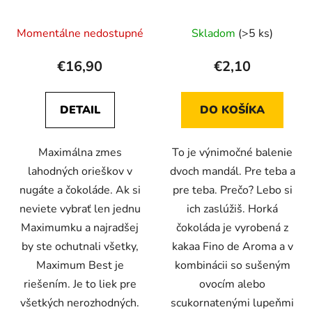
Momentálne nedostupné
Skladom
(>5 ks)
€16,90
€2,10
DETAIL
DO KOŠÍKA
Maximálna zmes
To je výnimočné balenie
lahodných orieškov v
dvoch mandál. Pre teba a
nugáte a čokoláde. Ak si
pre teba. Prečo? Lebo si
neviete vybrať len jednu
ich zaslúžiš. Horká
Maximumku a najradšej
čokoláda je vyrobená z
by ste ochutnali všetky,
kakaa Fino de Aroma a v
Maximum Best je
kombinácii so sušeným
riešením. Je to liek pre
ovocím alebo
všetkých nerozhodných.
scukornatenými lupeňmi