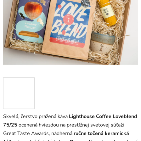
hviezdičiek.
Skvelá, čerstvo pražená káva
Lighthouse Coffee Loveblend
75/25
ocenená hviezdou na prestížnej svetovej súťaži
Great Taste Awards, nádherná
ručne točená keramická