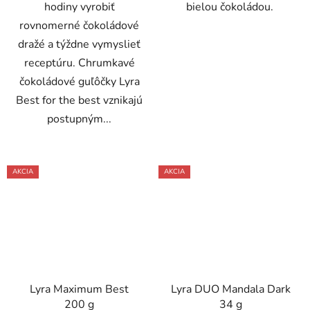
hodiny vyrobiť
bielou čokoládou.
rovnomerné čokoládové
dražé a týždne vymyslieť
receptúru. Chrumkavé
čokoládové guľôčky Lyra
Best for the best vznikajú
postupným...
AKCIA
AKCIA
Lyra Maximum Best
Lyra DUO Mandala Dark
200 g
34 g