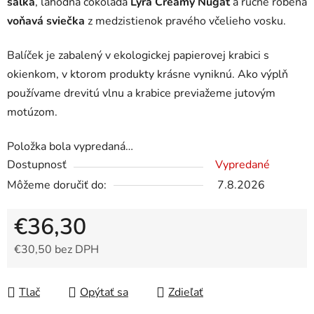
šálka
, lahodná čokoláda
Lyra Creamy Nugat
a ručne robená
voňavá sviečka
z medzistienok pravého včelieho vosku.
Balíček je zabalený v ekologickej papierovej krabici s
okienkom, v ktorom produkty krásne vyniknú. Ako výplň
používame drevitú vlnu a krabice previažeme jutovým
motúzom.
Položka bola vypredaná…
Dostupnosť
Vypredané
Môžeme doručiť do:
7.8.2026
€36,30
€30,50 bez DPH
Jednotková cena:
Tlač
Opýtať sa
Zdieľať