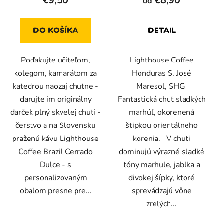
€9,50
€8,90
od
je
je
5,0
5,0
DO KOŠÍKA
DETAIL
z
z
5
5
Poďakujte učiteľom,
Lighthouse Coffee
hviezdičiek.
hviezdičiek.
kolegom, kamarátom za
Honduras S. José
katedrou naozaj chutne -
Maresol, SHG:
darujte im originálny
Fantastická chuť sladkých
darček plný skvelej chuti -
marhúľ, okorenená
čerstvo a na Slovensku
štipkou orientálneho
praženú kávu Lighthouse
korenia. V chuti
Coffee Brazil Cerrado
dominujú výrazné sladké
Dulce - s
tóny marhule, jablka a
personalizovaným
divokej šípky, ktoré
obalom presne pre...
sprevádzajú vône
zrelých...