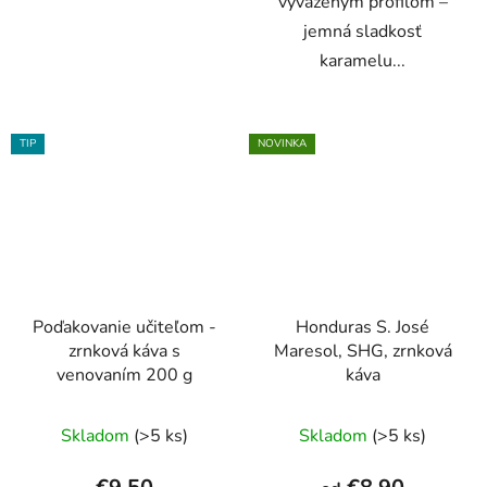
vyváženým profilom –
jemná sladkosť
karamelu...
TIP
NOVINKA
Poďakovanie učiteľom -
Honduras S. José
zrnková káva s
Maresol, SHG, zrnková
venovaním 200 g
káva
Priemerné
Priemerné
Skladom
(>5 ks)
Skladom
(>5 ks)
hodnotenie
hodnotenie
produktu
produktu