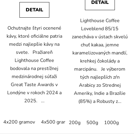
DETAIL
z
DETAIL
5
Lighthouse Coffee
hviezdičiek.
Ochutnajte štyri ocenené
Loveblend 85/15
kávy, ktoré oficiálne patria
zanecháva v ústach skvelú
medzi najlepšie kávy na
chuť kakaa, jemne
svete. Pražiareň
karamelizovaných mandlí,
Lighthouse Coffee
krehkej čokolády a
bodovala na prestížnej
marcipánu. Je výberom
medzinárodnej súťaži
tých najlepších zŕn
Great Taste Awards v
Arabicy zo Strednej
Londýne v rokoch 2024 a
Ameriky, Indie a Brazílie
2025. ...
(85%) a Robusty z...
4x200 gramov
4x500 gramov
4x1000 gramov
200g
500g
1000g