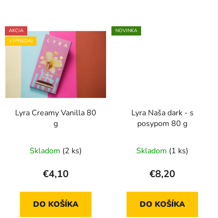
AKCIA
NOVINKA
VÝPREDAJ
Lyra Creamy Vanilla 80
Lyra Naša dark - s
g
posypom 80 g
Skladom
(2 ks)
Skladom
(1 ks)
€4,10
€8,20
DO KOŠÍKA
DO KOŠÍKA