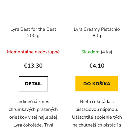
Lyra Best for the Best
Lyra Creamy Pistachio
200 g
80g
Priemerné
Momentálne nedostupné
Skladom
(4 ks)
hodnotenie
produktu
€13,30
€4,10
je
5,0
DETAIL
DO KOŠÍKA
z
5
Jedinečná zmes
Biela čokoláda s
hviezdičiek.
chrumkavých pražených
pistáciovou náplňou.
orieškov v tej najlepšej
Ušľachtilé spojenie tých
Lyra čokoláde. Trvá
najchutnejších pistácií s