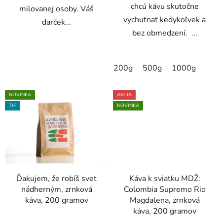
chcú kávu skutočne
milovanej osoby. Váš
vychutnať kedykoľvek a
darček...
bez obmedzení. ...
200g
500g
1000g
NOVINKA
AKCIA
TIP
NOVINKA
Ďakujem, že robíš svet
Káva k sviatku MDŽ:
nádherným, zrnková
Colombia Supremo Rio
káva, 200 gramov
Magdalena, zrnková
káva, 200 gramov