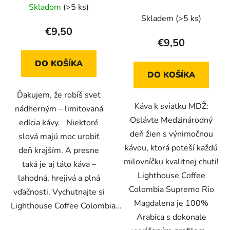
Skladom
(>5 ks)
Skladem
(>5 ks)
€9,50
€9,50
DO KOŠÍKA
DO KOŠÍKA
Ďakujem, že robíš svet
Káva k sviatku MDŽ:
nádherným – limitovaná
Oslávte Medzinárodný
edícia kávy. Niektoré
deň žien s výnimočnou
slová majú moc urobiť
kávou, ktorá poteší každú
deň krajším. A presne
milovníčku kvalitnej chuti!
taká je aj táto káva –
Lighthouse Coffee
lahodná, hrejivá a plná
Colombia Supremo Rio
vďačnosti. Vychutnajte si
Magdalena je 100%
Lighthouse Coffee Colombia...
Arabica s dokonale