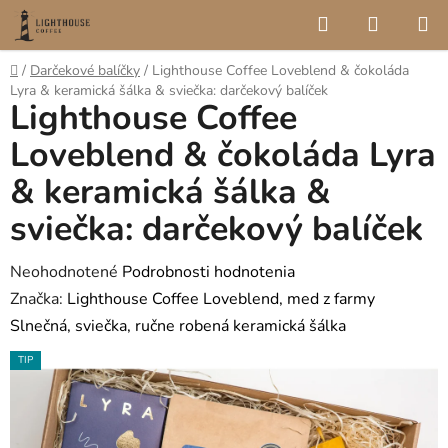
Prejsť
Hľadať
NÁKUP
na
KOŠÍK
obsah
Domov
/
Darčekové balíčky
/
Lighthouse Coffee Loveblend & čokoláda
Lyra & keramická šálka & sviečka: darčekový balíček
Lighthouse Coffee
Loveblend & čokoláda Lyra
& keramická šálka &
sviečka: darčekový balíček
Priemerné
Neohodnotené
Podrobnosti hodnotenia
hodnotenie
Značka:
Lighthouse Coffee Loveblend, med z farmy
produktu
Slnečná, sviečka, ručne robená keramická šálka
je
TIP
0,0
z
5