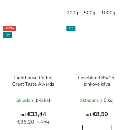
200g
500g
1000g
AKCIA
TIP
TIP
Lighthouse Coffee
Loveblend 85/15,
Great Taste Awards
zrnková káva
Priemerné
Skladom
(>5 ks)
Skladom
(>5 ks)
hodnotenie
produktu
€33,44
€8,50
od
od
je
€35,20
(–5 %)
4,0