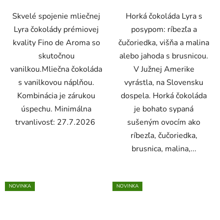
Skvelé spojenie mliečnej
Horká čokoláda Lyra s
Lyra čokolády prémiovej
posypom: ríbezľa a
kvality Fino de Aroma so
čučoriedka, višňa a malina
skutočnou
alebo jahoda s brusnicou.
vanilkou.Mliečna čokoláda
V Južnej Amerike
s vanilkovou náplňou.
vyrástla, na Slovensku
Kombinácia je zárukou
dospela. Horká čokoláda
úspechu. Minimálna
je bohato sypaná
trvanlivosť: 27.7.2026
sušeným ovocím ako
ríbezľa, čučoriedka,
brusnica, malina,...
NOVINKA
NOVINKA