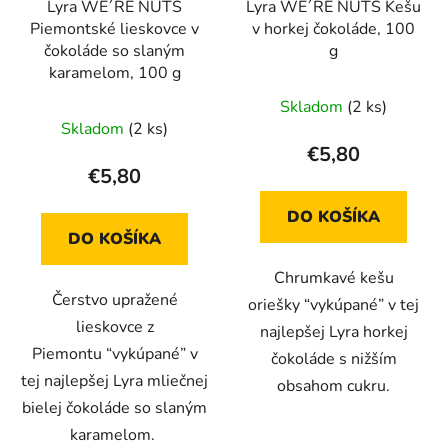
Lyra WE´RE NUTS
Lyra WE´RE NUTS Kešu
Piemontské lieskovce v
v horkej čokoláde, 100
čokoláde so slaným
g
karamelom, 100 g
Skladom
(2 ks)
Skladom
(2 ks)
€5,80
€5,80
DO KOŠÍKA
DO KOŠÍKA
Chrumkavé kešu
Čerstvo upražené
oriešky “vykúpané” v tej
lieskovce z
najlepšej Lyra horkej
Piemontu “vykúpané” v
čokoláde s nižším
tej najlepšej Lyra mliečnej
obsahom cukru.
bielej čokoláde so slaným
karamelom.