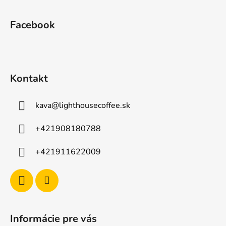
Z
á
Facebook
p
ä
t
i
Kontakt
e
kava
@
lighthousecoffee.sk
+421908180788
+421911622009
Informácie pre vás