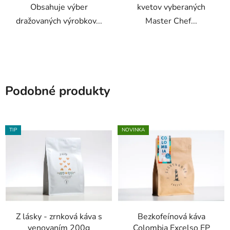
Obsahuje výber
kvetov vyberaných
dražovaných výrobkov...
Master Chef...
Podobné produkty
TIP
NOVINKA
Z lásky - zrnková káva s
Bezkofeínová káva
venovaním 200g
Colombia Excelso EP