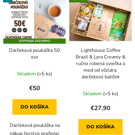
DOPRAVA ZADARMO
Darčeková poukážka 50
Lighthouse Coffee
eur
Brazil & Lyra Creamy &
ručne robená sviečka a
med od včelára:
Skladom
(>5 ks)
darčekový balíček
€50
Skladom
(>5 ks)
DO KOŠÍKA
€27,90
Darčeková poukážka na
DO KOŠÍKA
nákup čerstvo praženej