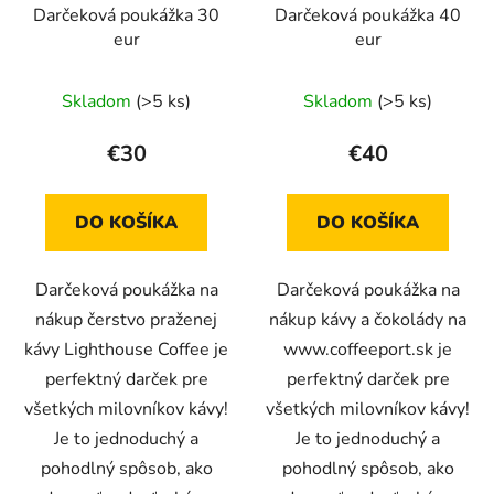
Darčeková poukážka 30
Darčeková poukážka 40
eur
eur
Skladom
(>5 ks)
Skladom
(>5 ks)
€30
€40
DO KOŠÍKA
DO KOŠÍKA
Darčeková poukážka na
Darčeková poukážka na
nákup čerstvo praženej
nákup kávy a čokolády na
kávy Lighthouse Coffee je
www.coffeeport.sk je
perfektný darček pre
perfektný darček pre
všetkých milovníkov kávy!
všetkých milovníkov kávy!
Je to jednoduchý a
Je to jednoduchý a
pohodlný spôsob, ako
pohodlný spôsob, ako