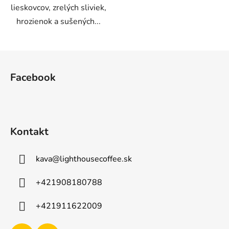
lieskovcov, zrelých sliviek,
hrozienok a sušených...
Z
á
Facebook
p
ä
t
i
Kontakt
e
kava
@
lighthousecoffee.sk
+421908180788
+421911622009