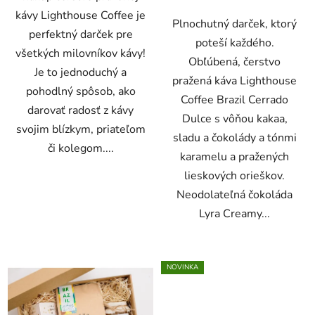
kávy Lighthouse Coffee je
Plnochutný darček, ktorý
perfektný darček pre
poteší každého.
všetkých milovníkov kávy!
Obľúbená, čerstvo
Je to jednoduchý a
pražená káva Lighthouse
pohodlný spôsob, ako
Coffee Brazil Cerrado
darovať radosť z kávy
Dulce s vôňou kakaa,
svojim blízkym, priateľom
sladu a čokolády a tónmi
či kolegom....
karamelu a pražených
lieskových orieškov.
Neodolateľná čokoláda
Lyra Creamy...
NOVINKA