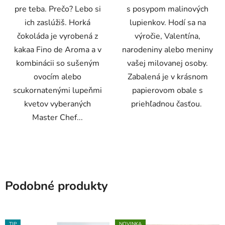
pre teba. Prečo? Lebo si
s posypom malinových
ich zaslúžiš. Horká
lupienkov. Hodí sa na
čokoláda je vyrobená z
výročie, Valentína,
kakaa Fino de Aroma a v
narodeniny alebo meniny
kombinácii so sušeným
vašej milovanej osoby.
ovocím alebo
Zabalená je v krásnom
scukornatenými lupeňmi
papierovom obale s
kvetov vyberaných
priehľadnou časťou.
Master Chef...
Podobné produkty
TIP
NOVINKA