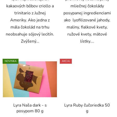
kakaových bôbov criollo a
mliečnej čokolády
trinitario z Južnej
posypanej ingredienciami
Ameriky. Ako jedna z
ako lyofilizované jahody,
mála čokolád na trhu
maliny, fialkové kvety,
neobsahuje sójový lecitín.
ružové kvety, mätové
Zvýšený...
lístky....
NOVINKA
AKCIA
Lyra Naša dark - s
Lyra Ruby čučoriedka 50
posypom 80 g
g