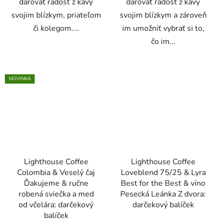
darovať radosť z kávy
darovať radosť z kávy
svojim blízkym, priateľom
svojim blízkym a zároveň
či kolegom....
im umožniť vybrať si to,
čo im...
NOVINKA
Lighthouse Coffee
Lighthouse Coffee
Colombia & Veselý čaj
Loveblend 75/25 & Lyra
Ďakujeme & ručne
Best for the Best & víno
robená sviečka a med
Pesecká Leánka Z dvora:
od včelára: darčekový
darčekový balíček
balíček