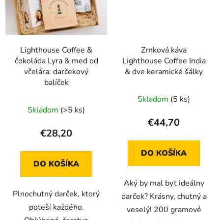
Lighthouse Coffee &
Zrnková káva
čokoláda Lyra & med od
Lighthouse Coffee India
včelára: darčekový
& dve keramické šálky
balíček
Skladom
(5 ks)
Skladom
(>5 ks)
€44,70
€28,20
DO KOŠÍKA
DO KOŠÍKA
Aký by mal byť ideálny
Plnochutný darček, ktorý
darček? Krásny, chutný a
poteší každého.
veselý! 200 gramové