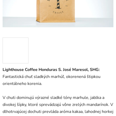
Lighthouse Coffee Honduras S. José Maresol, SHG:
Fantastická chuť sladkých marhúľ, okorenená štipkou
orientálneho korenia.
V chuti dominujú výrazné sladké tóny marhule, jablka a
divokej šípky, ktoré sprevádzajú vône zrelých mandarínok. V
dlhotrvajúcej dochuti prevláda aróma kakaa, lahodnej horkej