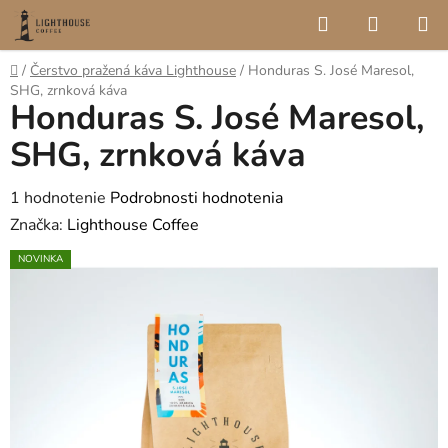
Prejsť
Hľadať
NÁKUP
na
KOŠÍK
obsah
Domov
/
Čerstvo pražená káva Lighthouse
/
Honduras S. José Maresol,
SHG, zrnková káva
Honduras S. José Maresol,
SHG, zrnková káva
Priemerné
1 hodnotenie
Podrobnosti hodnotenia
hodnotenie
Značka:
Lighthouse Coffee
produktu
NOVINKA
je
5,0
z
5
hviezdičiek.