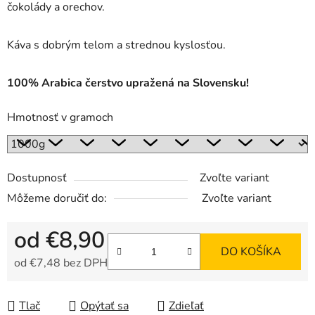
čokolády a orechov.
Káva s dobrým telom a strednou kyslosťou.
100% Arabica čerstvo upražená na Slovensku!
Hmotnosť v gramoch
Dostupnosť
Zvoľte variant
Môžeme doručiť do:
Zvoľte variant
od
€8,90
DO KOŠÍKA
od
€7,48
bez DPH
Jednotková cena:
Tlač
Opýtať sa
Zdieľať