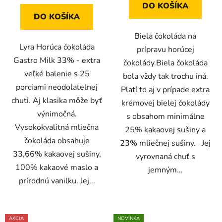
DO KOŠÍKA
DO KOŠÍKA
Biela čokoláda na
Lyra Horúca čokoláda
prípravu horúcej
Gastro Milk 33% - extra
čokolády.Biela čokoláda
veľké balenie s 25
bola vždy tak trochu iná.
porciami neodolateľnej
Platí to aj v prípade extra
chuti. Aj klasika môže byť
krémovej bielej čokolády
výnimočná.
s obsahom minimálne
Vysokokvalitná mliečna
25% kakaovej sušiny a
čokoláda obsahuje
23% mliečnej sušiny. Jej
33,66% kakaovej sušiny,
vyrovnaná chuť s
100% kakaové maslo a
jemným...
prírodnú vanilku. Jej...
AKCIA
NOVINKA