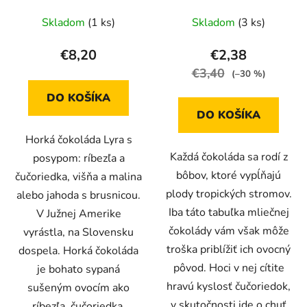
Skladom
(1 ks)
Skladom
(3 ks)
€8,20
€2,38
€3,40
(–30 %)
DO KOŠÍKA
DO KOŠÍKA
Horká čokoláda Lyra s
Každá čokoláda sa rodí z
posypom: ríbezľa a
bôbov, ktoré vypĺňajú
čučoriedka, višňa a malina
plody tropických stromov.
alebo jahoda s brusnicou.
Iba táto tabuľka mliečnej
V Južnej Amerike
čokolády vám však môže
vyrástla, na Slovensku
troška priblížiť ich ovocný
dospela. Horká čokoláda
pôvod. Hoci v nej cítite
je bohato sypaná
hravú kyslosť čučoriedok,
sušeným ovocím ako
v skutočnosti ide o chuť
ríbezľa, čučoriedka,