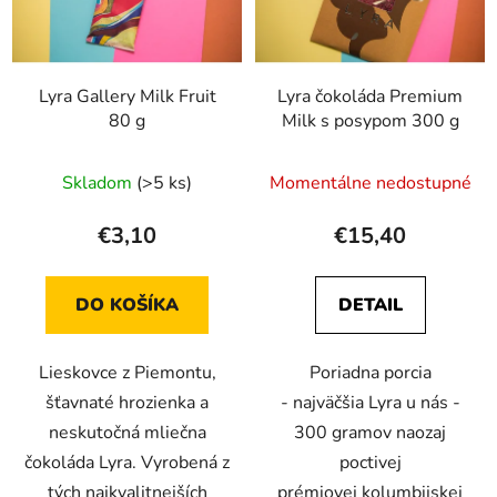
Lyra Gallery Milk Fruit
Lyra čokoláda Premium
80 g
Milk s posypom 300 g
Skladom
(>5 ks)
Momentálne nedostupné
€3,10
€15,40
DO KOŠÍKA
DETAIL
Lieskovce z Piemontu,
Poriadna porcia
šťavnaté hrozienka a
- najväčšia Lyra u nás -
neskutočná mliečna
300 gramov naozaj
čokoláda Lyra. Vyrobená z
poctivej
tých najkvalitnejších
prémiovej kolumbijskej