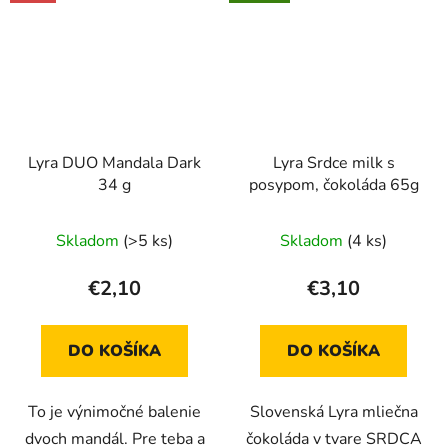
Lyra DUO Mandala Dark
Lyra Srdce milk s
34 g
posypom, čokoláda 65g
Skladom
(>5 ks)
Skladom
(4 ks)
€2,10
€3,10
DO KOŠÍKA
DO KOŠÍKA
To je výnimočné balenie
Slovenská Lyra mliečna
dvoch mandál. Pre teba a
čokoláda v tvare SRDCA