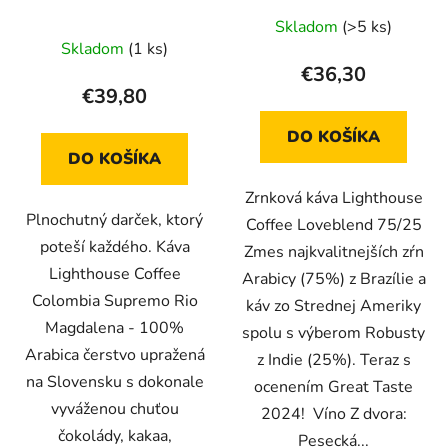
Skladom
(>5 ks)
Skladom
(1 ks)
€36,30
€39,80
DO KOŠÍKA
DO KOŠÍKA
Zrnková káva Lighthouse
Plnochutný darček, ktorý
Coffee Loveblend 75/25
poteší každého. Káva
Zmes najkvalitnejších zŕn
Lighthouse Coffee
Arabicy (75%) z Brazílie a
Colombia Supremo Rio
káv zo Strednej Ameriky
Magdalena - 100%
spolu s výberom Robusty
Arabica čerstvo upražená
z Indie (25%). Teraz s
na Slovensku s dokonale
ocenením Great Taste
vyváženou chuťou
2024! Víno Z dvora:
čokolády, kakaa,
Pesecká...