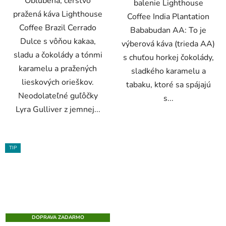
Obľúbená, čerstvo
balenie Lighthouse
pražená káva Lighthouse
Coffee India Plantation
Coffee Brazil Cerrado
Bababudan AA: To je
Dulce s vôňou kakaa,
výberová káva (trieda AA)
sladu a čokolády a tónmi
s chuťou horkej čokolády,
karamelu a pražených
sladkého karamelu a
lieskových orieškov.
tabaku, ktoré sa spájajú
Neodolateľné guľôčky
s...
Lyra Gulliver z jemnej...
TIP
DOPRAVA ZADARMO