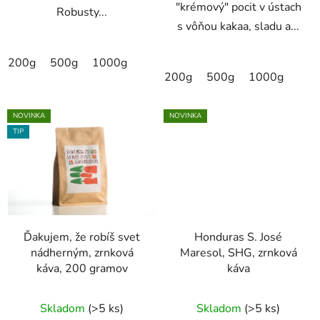
"krémový" pocit v ústach
Robusty...
s vôňou kakaa, sladu a...
200g
500g
1000g
200g
500g
1000g
NOVINKA
NOVINKA
TIP
Ďakujem, že robíš svet
Honduras S. José
nádherným, zrnková
Maresol, SHG, zrnková
káva, 200 gramov
káva
Priemerné
Skladom
(>5 ks)
Skladom
(>5 ks)
hodnotenie