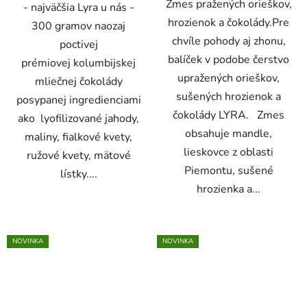
Zmes pražených orieškov,
- najväčšia Lyra u nás -
hrozienok a čokolády.Pre
300 gramov naozaj
chvíle pohody aj zhonu,
poctivej
balíček v podobe čerstvo
prémiovej kolumbijskej
upražených orieškov,
mliečnej čokolády
sušených hrozienok a
posypanej ingredienciami
čokolády LYRA. Zmes
ako lyofilizované jahody,
obsahuje mandle,
maliny, fialkové kvety,
lieskovce z oblasti
ružové kvety, mätové
Piemontu, sušené
lístky....
hrozienka a...
NOVINKA
NOVINKA