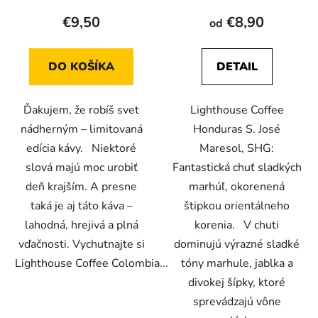
produktu
€9,50
€8,90
od
je
5,0
DO KOŠÍKA
DETAIL
z
5
Ďakujem, že robíš svet
Lighthouse Coffee
hviezdičiek.
nádherným – limitovaná
Honduras S. José
edícia kávy. Niektoré
Maresol, SHG:
slová majú moc urobiť
Fantastická chuť sladkých
deň krajším. A presne
marhúľ, okorenená
taká je aj táto káva –
štipkou orientálneho
lahodná, hrejivá a plná
korenia. V chuti
vďačnosti. Vychutnajte si
dominujú výrazné sladké
Lighthouse Coffee Colombia...
tóny marhule, jablka a
divokej šípky, ktoré
sprevádzajú vône