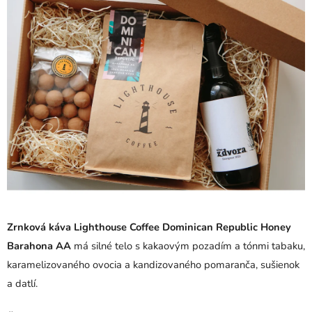
0,0
z
5
hviezdičiek.
Zrnková káva Lighthouse Coffee Dominican Republic Honey
Barahona AA
má silné telo s kakaovým pozadím a tónmi tabaku,
karamelizovaného ovocia a kandizovaného pomaranča, sušienok
a datlí.