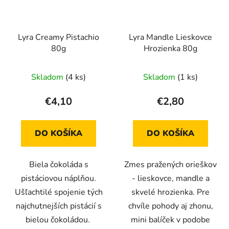
Lyra Creamy Pistachio
Lyra Mandle Lieskovce
80g
Hrozienka 80g
Priemerné
Skladom
(4 ks)
Skladom
(1 ks)
hodnotenie
produktu
€4,10
€2,80
je
5,0
DO KOŠÍKA
DO KOŠÍKA
z
5
Biela čokoláda s
Zmes pražených orieškov
hviezdičiek.
pistáciovou náplňou.
- lieskovce, mandle a
Ušľachtilé spojenie tých
skvelé hrozienka. Pre
najchutnejších pistácií s
chvíle pohody aj zhonu,
bielou čokoládou.
mini balíček v podobe