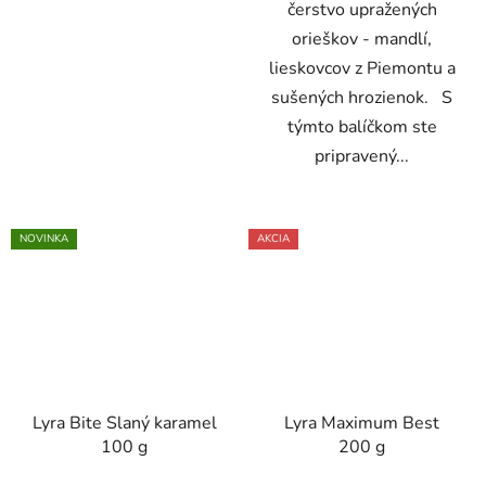
čerstvo upražených
orieškov - mandlí,
lieskovcov z Piemontu a
sušených hrozienok. S
týmto balíčkom ste
pripravený...
NOVINKA
AKCIA
Lyra Bite Slaný karamel
Lyra Maximum Best
100 g
200 g