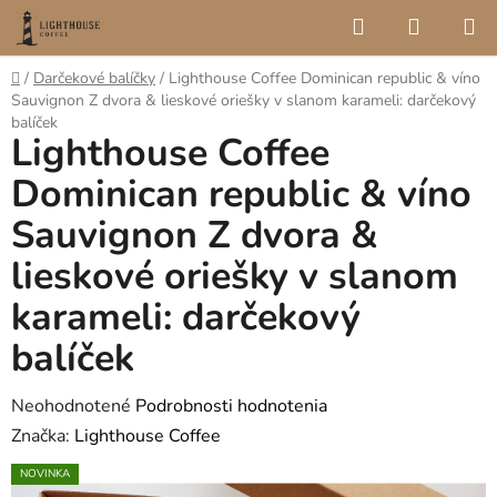
Prejsť
Hľadať
NÁKUP
na
KOŠÍK
obsah
Domov
/
Darčekové balíčky
/
Lighthouse Coffee Dominican republic & víno
Sauvignon Z dvora & lieskové oriešky v slanom karameli: darčekový
balíček
Lighthouse Coffee
Dominican republic & víno
Sauvignon Z dvora &
lieskové oriešky v slanom
karameli: darčekový
balíček
Priemerné
Neohodnotené
Podrobnosti hodnotenia
hodnotenie
Značka:
Lighthouse Coffee
produktu
NOVINKA
je