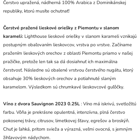
Čerstvo upražená, nádherná 100% Arabica z Dominikánskej
republiky, ktorú musíte ochutnať!
Čerstvé pražené lieskové oriešky z Piemontu v slanom
karameli:
Lighthouse lieskové oriešky v slanom karameli vznikajú
postupným obaľovaním lieskovcov, vrstva po vrstve. Začíname
pražením lieskových orechov z oblasti Piemontu priamo v našej
pražičke, pretože len tak sa dá dosiahnuť ich maximálna
čerstvosť. Následne sú obalené vrstvou čerstvého nugátu, ktorý
obsahuje 30% lieskových orechov a potiahnuté slaným
karamelom. Výsledkom sú chrumkavé lieskovcové guľôčky.
Víno z dvora Sauvignon 2023 0.25L
: Víno má iskrivú, svetložltú
farbu. Vôňa je prekrásne opulentná, intenzívna, plná čerstvo
pokosenej trávy, citrusov, limetkovej šťavy, egrešov a broskýň.
Chuť je ľahká, pritom svieža a výrazná, veľmi ovocná, s jemným
žihľavovým nádychom.