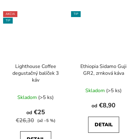
AKCIA
TIP
TIP
Lighthouse Coffee
Ethiopia Sidamo Guji
degustačný balíček 3
GR2, zrnková káva
káv
Priemerné
Skladom
(>5 ks)
hodnotenie
Skladom
(>5 ks)
produktu
€8,90
od
je
€25
od
4,4
€26,30
(až –5 %)
DETAIL
z
5