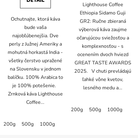
DETAIL
Lighthouse Coffee
hviezdičiek.
Ethiopia Sidamo Guji
Ochutnajte, ktorá káva
GR2: Ručne zbieraná
bude vaša
výberová káva zaujme
najobľúbenejšia. Dve
očarujúcou sviežosťou a
perly z Južnej Ameriky a
komplexnosťou - s
mohutná horkastá India -
ocenením dvoch hviezd
všetky čerstvo upražené
GREAT TASTE AWARDS
na Slovensku v jednom
2025. V chuti prevládajú
balíčku. 100% Arabica to
ľahké vône kvetov,
je 100% potešenie.
lesného medu a...
Zrnková káva Lighthouse
Coffee...
200g
500g
1000g
200g
500g
1000g