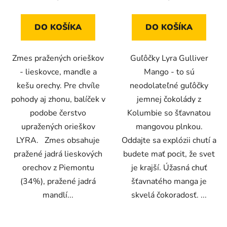
DO KOŠÍKA
DO KOŠÍKA
Zmes pražených orieškov
Guľôčky Lyra Gulliver
- lieskovce, mandle a
Mango - to sú
kešu orechy. Pre chvíle
neodolateľné guľôčky
pohody aj zhonu, balíček v
jemnej čokolády z
podobe čerstvo
Kolumbie so šťavnatou
upražených orieškov
mangovou plnkou.
LYRA. Zmes obsahuje
Oddajte sa explózii chutí a
pražené jadrá lieskových
budete mať pocit, že svet
orechov z Piemontu
je krajší. Úžasná chuť
(34%), pražené jadrá
šťavnatého manga je
mandlí...
skvelá čokoradosť. ...