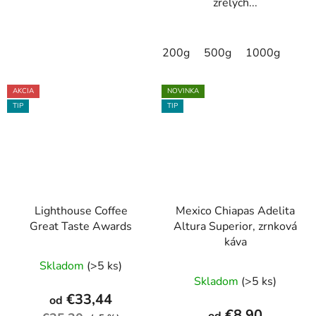
zrelých...
200g
500g
1000g
AKCIA
NOVINKA
TIP
TIP
Lighthouse Coffee
Mexico Chiapas Adelita
Great Taste Awards
Altura Superior, zrnková
káva
Priemerné
Skladom
(>5 ks)
Priemerné
hodnotenie
Skladom
(>5 ks)
hodnotenie
produktu
€33,44
od
produktu
je
€8,90
od