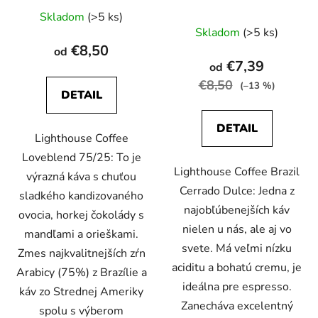
Skladom
(>5 ks)
Priemerné
Skladom
(>5 ks)
hodnotenie
€8,50
od
produktu
€7,39
od
je
€8,50
(–13 %)
DETAIL
5,0
z
DETAIL
5
Lighthouse Coffee
hviezdičiek.
Loveblend 75/25: To je
Lighthouse Coffee Brazil
výrazná káva s chuťou
Cerrado Dulce: Jedna z
sladkého kandizovaného
najobľúbenejších káv
ovocia, horkej čokolády s
nielen u nás, ale aj vo
mandľami a orieškami.
svete. Má veľmi nízku
Zmes najkvalitnejších zŕn
aciditu a bohatú cremu, je
Arabicy (75%) z Brazílie a
ideálna pre espresso.
káv zo Strednej Ameriky
Zanecháva excelentný
spolu s výberom