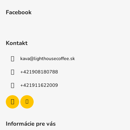
Z
á
Facebook
p
ä
t
i
Kontakt
e
kava
@
lighthousecoffee.sk
+421908180788
+421911622009
Informácie pre vás