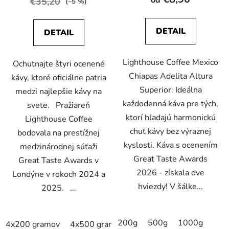
€35,20
(–5 %)
je
4,0
4,9
z
DETAIL
DETAIL
z
5
5
hviezdičiek.
Lighthouse Coffee Mexico
hviezdičiek.
Ochutnajte štyri ocenené
Chiapas Adelita Altura
kávy, ktoré oficiálne patria
Superior: Ideálna
medzi najlepšie kávy na
každodenná káva pre tých,
svete. Pražiareň
ktorí hľadajú harmonickú
Lighthouse Coffee
chuť kávy bez výraznej
bodovala na prestížnej
kyslosti. Káva s ocenením
medzinárodnej súťaži
Great Taste Awards
Great Taste Awards v
2026 - získala dve
Londýne v rokoch 2024 a
hviezdy! V šálke...
2025. ...
200g
500g
1000g
4x200 gramov
4x500 gramov
4x1000 gramov