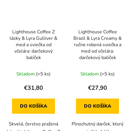
Lighthouse Coffee Z
Lighthouse Coffee
lásky & Lyra Gulliver &
Brazil & Lyra Creamy &
med a sviečka od
ručne robená sviečka a
včelára: darčekový
med od včelára:
balíček
darčekový balíček
Skladom
(>5 ks)
Skladom
(>5 ks)
€31,80
€27,90
DO KOŠÍKA
DO KOŠÍKA
Skvelá, čerstvo pražená
Plnochutný darček, ktorý