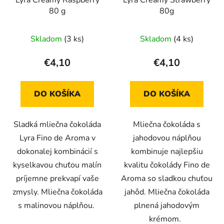
80 g
80g
Skladom
(3 ks)
Skladom
(4 ks)
€4,10
€4,10
DO KOŠÍKA
DO KOŠÍKA
Sladká mliečna čokoláda
Mliečna čokoláda s
Lyra Fino de Aroma v
jahodovou náplňou
dokonalej kombinácií s
kombinuje najlepšiu
kyselkavou chuťou malín
kvalitu čokolády Fino de
príjemne prekvapí vaše
Aroma so sladkou chuťou
zmysly. Mliečna čokoláda
jahôd. Mliečna čokoláda
s malinovou náplňou.
plnená jahodovým
krémom.