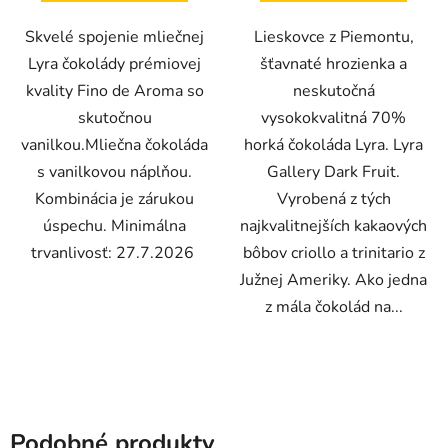
Skvelé spojenie mliečnej
Lieskovce z Piemontu,
Lyra čokolády prémiovej
šťavnaté hrozienka a
kvality Fino de Aroma so
neskutočná
skutočnou
vysokokvalitná 70%
vanilkou.Mliečna čokoláda
horká čokoláda Lyra. Lyra
s vanilkovou náplňou.
Gallery Dark Fruit.
Kombinácia je zárukou
Vyrobená z tých
úspechu. Minimálna
najkvalitnejších kakaových
trvanlivosť: 27.7.2026
bôbov criollo a trinitario z
Južnej Ameriky. Ako jedna
z mála čokolád na...
Podobné produkty