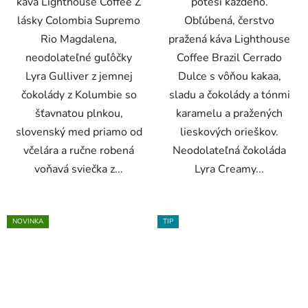
káva Lighthouse Coffee Z
poteší každého.
lásky Colombia Supremo
Obľúbená, čerstvo
Rio Magdalena,
pražená káva Lighthouse
neodolateľné guľôčky
Coffee Brazil Cerrado
Lyra Gulliver z jemnej
Dulce s vôňou kakaa,
čokolády z Kolumbie so
sladu a čokolády a tónmi
šťavnatou plnkou,
karamelu a pražených
slovenský med priamo od
lieskových orieškov.
včelára a ručne robená
Neodolateľná čokoláda
voňavá sviečka z...
Lyra Creamy...
NOVINKA
TIP