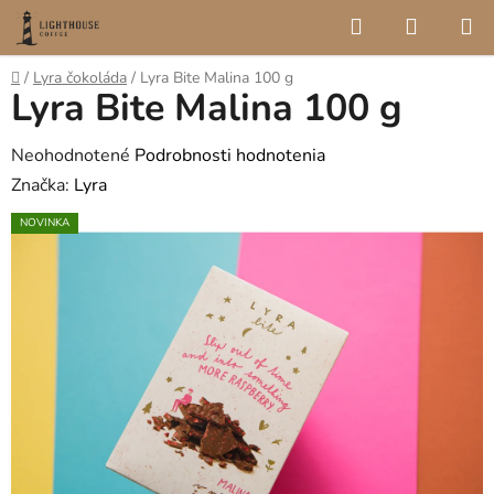
Prejsť
Hľadať
NÁKUP
na
KOŠÍK
obsah
Domov
/
Lyra čokoláda
/
Lyra Bite Malina 100 g
Lyra Bite Malina 100 g
Priemerné
Neohodnotené
Podrobnosti hodnotenia
hodnotenie
Značka:
Lyra
produktu
NOVINKA
je
0,0
z
5
hviezdičiek.