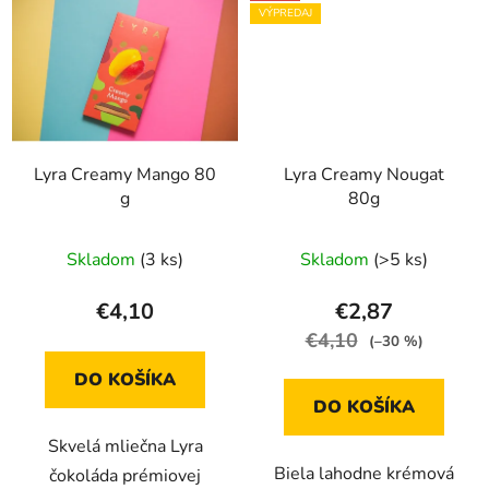
VÝPREDAJ
Lyra Creamy Mango 80
Lyra Creamy Nougat
g
80g
Skladom
(3 ks)
Skladom
(>5 ks)
€4,10
€2,87
€4,10
(–30 %)
DO KOŠÍKA
DO KOŠÍKA
Skvelá mliečna Lyra
Biela lahodne krémová
čokoláda prémiovej