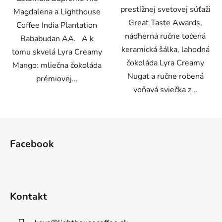
prestížnej svetovej súťaži
Magdalena a Lighthouse
Great Taste Awards,
Coffee India Plantation
nádherná ručne točená
Bababudan AA. A k
keramická šálka, lahodná
tomu skvelá Lyra Creamy
čokoláda Lyra Creamy
Mango: mliečna čokoláda
Nugat a ručne robená
prémiovej...
voňavá sviečka z...
Z
á
Facebook
p
ä
t
i
Kontakt
e