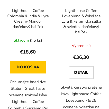
Lighthouse Coffee
Lighthouse Coffee
Colombia & India & Lyra
Loveblend & čokoláda
Creamy Mango:
Lyra & keramická šálka
darčekový balíček
& sviečka: darčekový
balíček
Skladom
(>5 ks)
Vypredané
€18,60
€36,30
DO KOŠÍKA
DETAIL
Ochutnajte hneď dve
Skvelá, čerstvo pražená
titulom Great Taste
káva Lighthouse Coffee
ocenené zrnkové kávy
Loveblend 75/25
Lighthouse Coffee
ocenená hviezdou na
Colombia Supremo Rio