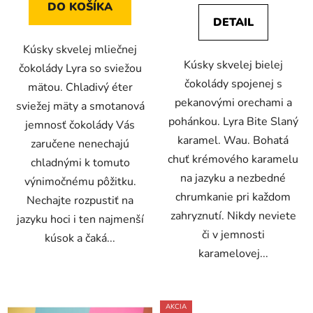
DO KOŠÍKA
DETAIL
Kúsky skvelej mliečnej
Kúsky skvelej bielej
čokolády Lyra so sviežou
čokolády spojenej s
mätou. Chladivý éter
pekanovými orechami a
sviežej mäty a smotanová
pohánkou. Lyra Bite Slaný
jemnosť čokolády Vás
karamel. Wau. Bohatá
zaručene nenechajú
chuť krémového karamelu
chladnými k tomuto
na jazyku a nezbedné
výnimočnému pôžitku.
chrumkanie pri každom
Nechajte rozpustiť na
zahryznutí. Nikdy neviete
jazyku hoci i ten najmenší
či v jemnosti
kúsok a čaká...
karamelovej...
AKCIA