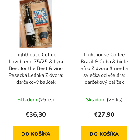
Lighthouse Coffee
Lighthouse Coffee
Loveblend 75/25 & Lyra
Brazil & Cuba & biele
Best for the Best & víno
víno Z dvora & med a
Pesecká Leánka Z dvora:
sviečka od včelára:
darčekový balíček
darčekový balíček
Skladom
(>5 ks)
Skladom
(>5 ks)
€36,30
€27,90
DO KOŠÍKA
DO KOŠÍKA