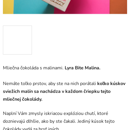
Mliečna čokoláda s malinami.
Lyra Bite Malina.
Nemáte toľko prstov, aby ste na nich porátali
koľko kúskov
sviežich malín sa nachádza v každom čriepku tejto
mliečnej čokolády.
Naplní Vám zmysly iskriacou explóziou chutí, ktoré
doznievajú dlhšie, ako by ste čakali. Jediný kúsok tejto
čokolády vydá za hrsť iných.