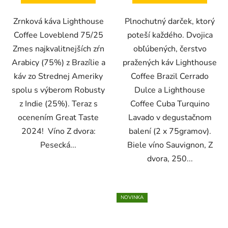
Zrnková káva Lighthouse
Plnochutný darček, ktorý
Coffee Loveblend 75/25
poteší každého. Dvojica
Zmes najkvalitnejších zŕn
obľúbených, čerstvo
Arabicy (75%) z Brazílie a
pražených káv Lighthouse
káv zo Strednej Ameriky
Coffee Brazil Cerrado
spolu s výberom Robusty
Dulce a Lighthouse
z Indie (25%). Teraz s
Coffee Cuba Turquino
ocenením Great Taste
Lavado v degustačnom
2024! Víno Z dvora:
balení (2 x 75gramov).
Pesecká...
Biele víno Sauvignon, Z
dvora, 250...
NOVINKA