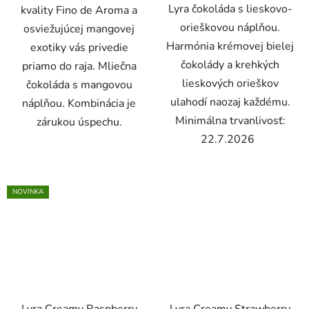
Lyra čokoláda s lieskovo-
kvality Fino de Aroma a
orieškovou náplňou.
osviežujúcej mangovej
Harmónia krémovej bielej
exotiky vás privedie
čokolády a krehkých
priamo do raja. Mliečna
lieskových orieškov
čokoláda s mangovou
ulahodí naozaj každému.
náplňou. Kombinácia je
Minimálna trvanlivosť:
zárukou úspechu.
22.7.2026
NOVINKA
Lyra Creamy Raspberry
Lyra Creamy Strawberry