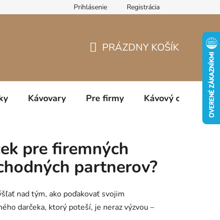
Prihlásenie
Registrácia
jov
PRÁZDNY KOŠÍK
NÁKUPNÝ
KOŠÍK
ky
Kávovary
Pre firmy
Kávový catering
ček pre firemných
bchodných partnerov?
mýšľať nad tým, ako poďakovať svojim
o darčeka, ktorý poteší, je neraz výzvou –