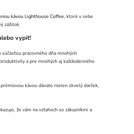
ženou kávou Lighthouse Coffee
, ktoré v sebe
ý zážitok.
alebo vypiť!
ou súčasťou pracovného dňa mnohých
produktivity a pre mnohých aj každodenného
prémiovou kávou dávate nielen skvelý darček,
ukazuje, že vám na vzťahoch so zákazníkmi a