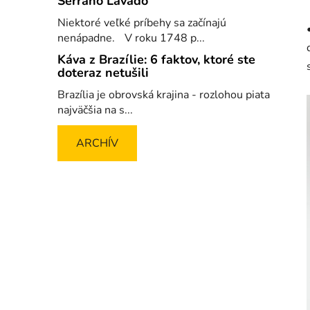
Serrano Lavado
Niektoré veľké príbehy sa začínajú
nenápadne. V roku 1748 p...
Káva z Brazílie: 6 faktov, ktoré ste
doteraz netušili
Brazília je obrovská krajina - rozlohou piata
najväčšia na s...
ARCHÍV