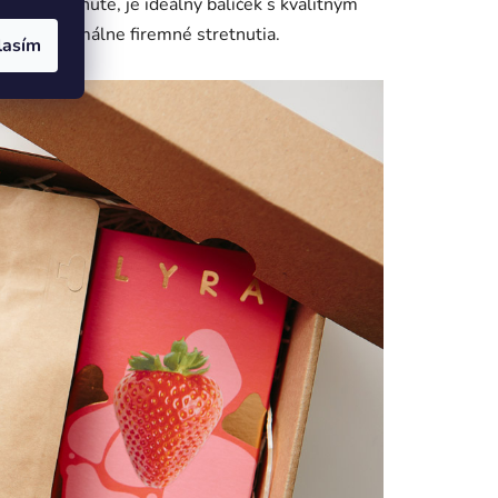
vyvážené chute, je ideálny balíček s kvalitným
ebo neformálne firemné stretnutia.
lasím