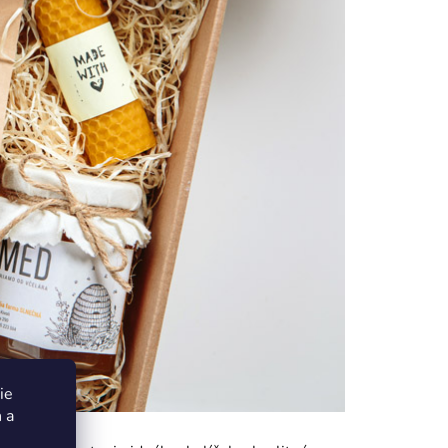
ie
 a