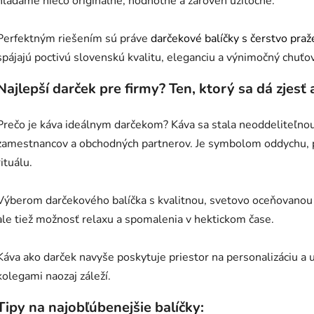
hľadáme niečo originálne, hodnotné a zároveň užitočné.
Perfektným riešením sú práve
darčekové balíčky s čerstvo pra
spájajú poctivú slovenskú kvalitu, eleganciu a výnimočný chuťov
Najlepší darček pre firmy? Ten, ktorý sa dá zjesť 
Prečo je káva ideálnym darčekom? Káva sa stala neoddeliteľn
zamestnancov a obchodných partnerov. Je symbolom oddychu, 
rituálu.
Výberom darčekového balíčka s kvalitnou, svetovo oceňovanou 
ale tiež možnosť relaxu a spomalenia v hektickom čase.
Káva ako darček navyše poskytuje priestor na personalizáciu a 
kolegami naozaj záleží.
Tipy na najobľúbenejšie balíčky: