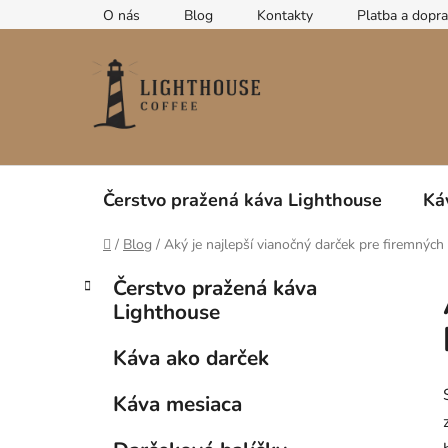
Prejsť
O nás
Blog
Kontakty
Platba a dopr
na
obsah
Čerstvo pražená káva Lighthouse
Ká
Domov
/
Blog
/
Aký je najlepší vianočný darček pre firemnýc
B
K
Preskočiť
Čerstvo pražená káva
a
kategórie
o
Lighthouse
t
č
e
n
Káva ako darček
g
ý
ó
Káva mesiaca
p
r
i
a