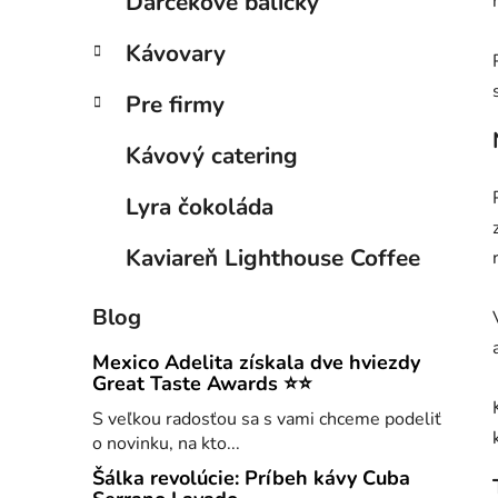
Darčekové balíčky
e
n
e
Kávovary
l
Pre firmy
Kávový catering
Lyra čokoláda
Kaviareň Lighthouse Coffee
Blog
Mexico Adelita získala dve hviezdy
Great Taste Awards ⭐⭐
S veľkou radosťou sa s vami chceme podeliť
o novinku, na kto...
Šálka revolúcie: Príbeh kávy Cuba