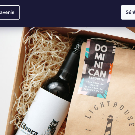
•
Elegantný darčekový balíček s vínom
:
Pre tých, ktorí ocenia 
slovenským vínom. Tento výber je dokonalý na večerný relax al
avenie
Súh