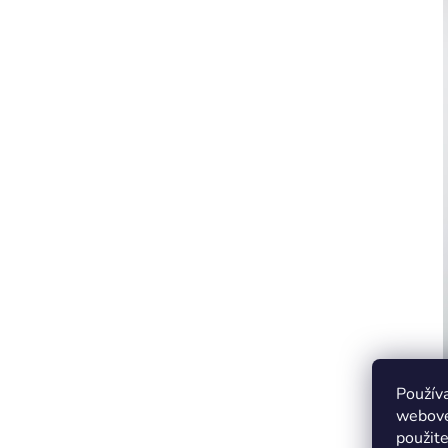
Použív
webovej
použit