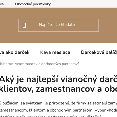
ava
Obchodné podmienky
Podmienky ochrany osobných úda
va ako darček
Káva mesiaca
Darčekové balíč
h klientov, zamestnancov a obchodných partnerov?
Aký je najlepší vianočný dar
klientov, zamestnancov a o
S blížiacimi sa sviatkami je prirodzené, že firmy sa začínajú za
zamestnancom, klientom a obchodným partnerom. Výber vhodnéh