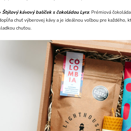
•
Štýlový kávový balíček s čokoládou Lyra
:
Prémiová čokoláda
dopĺňa chuť výberovej kávy a je ideálnou voľbou pre každého, k
sladkou chuťou.