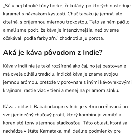
„Sú v nej hlboké tóny horkej čokolády, po ktorých nasleduje
karamel s náznakom kyslosti. Chuť tabaku je jemná, ale
citeľná, s príjemnou miernou trpkosťou. Telo sa nám páčilo
a mali sme pocit, že káva je intenzívnejšia, než by sme
očakávali podľa farby zŕn,“ zhodnotila ju porota.
Aká je káva pôvodom z Indie?
Káva v Indii nie je taká rozšírená ako čaj, no jej pestovanie
má oveľa dlhšiu tradíciu. Indická káva je známa svojou
jemnou arómou, pretože v porovnaní s inými kávovníkovými
krajinami rastie viac v tieni a menej na priamom slnku.
Káva z oblasti Bababudangiri v Indii je veľmi oceňovaná pre
svoj jedinečný chuťový profil, ktorý kombinuje zemité a
korenisté tóny s jemnou sladkosťou. Táto oblasť, ktorá sa
nachádza v štáte Karnataka, má ideálne podmienky pre