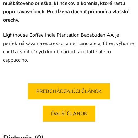
muškátového orieška, klinčekov a korenia, ktoré rastú
popri kávovníkoch. Predĺžená dochuť pripomína vlašské
orechy.
Lighthouse Coffee India Plantation Bababudan AA
je
perfektná káva na espresso, americano ale aj filter, výborne
chutí aj v mliečnych kombináciách ako latté alebo
cappuccino.
PREDCHÁDZAJÚCI ČLÁNOK
ĎALŠÍ ČLÁNOK
Diskusia (0)