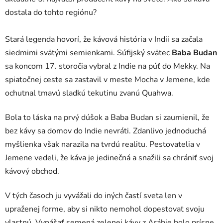
dostala do tohto regiónu?
Stará legenda hovorí, že kávová história v Indii sa začala
siedmimi svätými semienkami. Súfijský svätec
Baba Budan
sa koncom 17. storočia vybral z Indie na púť do Mekky. Na
spiatočnej ceste sa zastavil v meste Mocha v Jemene, kde
ochutnal tmavú sladkú tekutinu zvanú Quahwa.
Bola to láska na prvý dúšok a Baba Budan si zaumienil, že
bez kávy sa domov do Indie nevráti. Zdanlivo jednoduchá
myšlienka však narazila na tvrdú realitu. Pestovatelia v
Jemene vedeli, že káva je jedinečná a snažili sa chrániť svoj
kávový obchod.
V tých časoch ju vyvážali do iných častí sveta len v
upraženej forme, aby si nikto nemohol dopestovať svoju
vlastnú. Vynášať semená zelenej kávy z Arábie bolo prísne