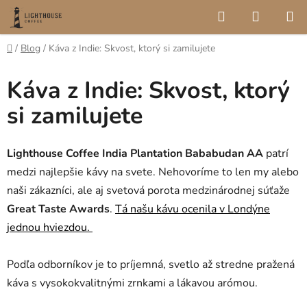
Prejsť
Hľadať
NÁKUP
na
KOŠÍK
obsah
Domov
/
Blog
/
Káva z Indie: Skvost, ktorý si zamilujete
Káva z Indie: Skvost, ktorý
si zamilujete
Lighthouse Coffee India Plantation Bababudan AA
patrí
medzi najlepšie kávy na svete. Nehovoríme to len my alebo
naši zákazníci, ale aj svetová porota medzinárodnej súťaže
Great Taste Awards
.
Tá našu kávu ocenila v Londýne
jednou hviezdou.
Podľa odborníkov je to príjemná, svetlo až stredne pražená
káva s vysokokvalitnými zrnkami a lákavou arómou.