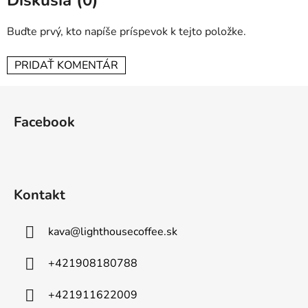
Buďte prvý, kto napíše príspevok k tejto položke.
PRIDAŤ KOMENTÁR
Z
á
Facebook
p
ä
t
i
Kontakt
e
kava
@
lighthousecoffee.sk
+421908180788
+421911622009