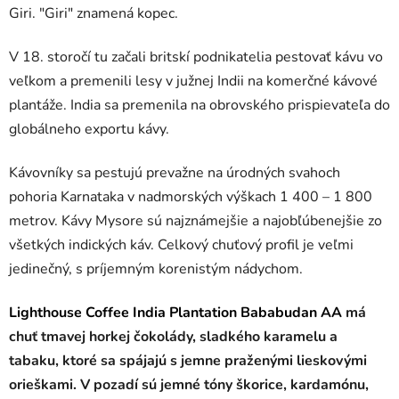
Giri. "Giri" znamená kopec.
V 18. storočí tu začali britskí podnikatelia pestovať kávu vo
veľkom a premenili lesy v južnej Indii na komerčné kávové
plantáže. India sa premenila na obrovského prispievateľa do
globálneho exportu kávy.
Kávovníky sa pestujú prevažne na úrodných svahoch
pohoria Karnataka v nadmorských výškach 1 400 – 1 800
metrov. Kávy Mysore sú najznámejšie a najobľúbenejšie zo
všetkých indických káv. Celkový chuťový profil je veľmi
jedinečný, s príjemným korenistým nádychom.
Lighthouse Coffee India Plantation Bababudan AA
má
chuť tmavej horkej čokolády, sladkého karamelu a
tabaku, ktoré sa spájajú s jemne praženými lieskovými
orieškami. V pozadí sú jemné tóny škorice, kardamónu,