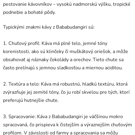
pestovanie kávovníkov – vysokú nadmorskú výšku, tropické
podnebie a bohaté pôdy.
Typickými znakmi kávy z Bababudangiri sú:
1. Chuťový profil: Káva má plné telo, jemné tóny
korenistosti, ako sú klinčeky či muškátový oriešok, a môže
obsahovať aj náznaky čokolády a orechov. Tieto chute sa
často prelínajú s jemnou sladkosťou a miernou aciditou.
2. Textúra a telo: Káva má robustnú, hladkú textúru, ktorá
zvýrazňuje jej zemité tóny, čo ju robí skvelou pre tých, ktorí
preferujú hutnejšie chute.
3. Spracovanie: Káva z Bababudangiri je väčšinou mokro
spracovaná, čo prispieva k čistejším a výraznejším chuťovým
profilom. V závislosti od farmy a spracovania sa môžu