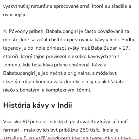
vyskytnúť aj naturálne spracované zrná, ktoré sú sladšie a
ovocnejšie.
4. Pôvodný príbeh: Bababudangiri je často považovaná za
miesto, kde sa začala história pestovania kávy v Indii. Podľa
legendy ju do Indie priniesol svätý muž Baba Budan v 17.
storočí, ktorý tajne previezol niekoľko kávových zŕn z
Jemenu, kde bola káva prísne chránená. Káva z
Bababudangiri je jedinečná a originálna, a môže byť
skvelým doplnkom do vašej kolekcie, najmä ak hľadáte
niečo s bohatými a komplexnými tónmi.
História kávy v Indii
Viac
ako 90 percent indických pestovateľov kávy sú malí
farmári – malo by ich byť približne 250 tisíc. India je
aktuálne 5. najväčší producent kávy na svete. Ako sa káva