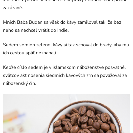
zakázané.
Mních Baba Budan sa však do kávy zamiloval tak, že bez
neho sa nechcel vrátiť do Indie.
Sedem semien zelenej kávy si tak schoval do brady, aby mu
ich cestou späť nezhabali.
Keďže číslo sedem je v islamskom náboženstve posvätné,
svätcov akt nosenia siedmich kávových zŕn sa považoval za
náboženský čin.