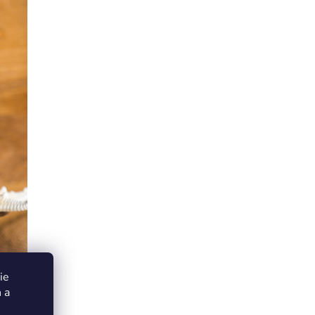
ie
 a