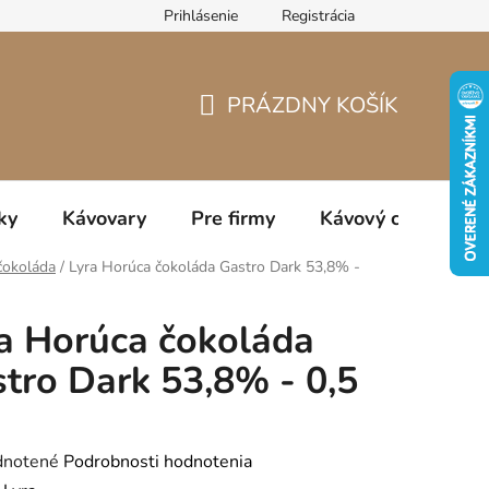
Prihlásenie
Registrácia
jov
PRÁZDNY KOŠÍK
NÁKUPNÝ
KOŠÍK
ky
Kávovary
Pre firmy
Kávový catering
čokoláda
/
Lyra Horúca čokoláda Gastro Dark 53,8% -
a Horúca čokoláda
tro Dark 53,8% - 0,5
rné
notené
Podrobnosti hodnotenia