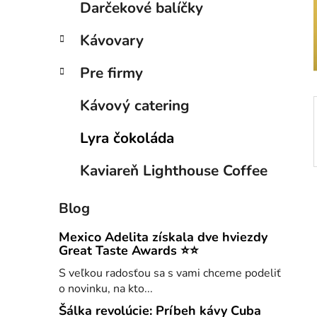
Darčekové balíčky
e
n
e
Kávovary
l
Pre firmy
Kávový catering
Lyra čokoláda
Kaviareň Lighthouse Coffee
Blog
Mexico Adelita získala dve hviezdy
Great Taste Awards ⭐⭐
S veľkou radosťou sa s vami chceme podeliť
o novinku, na kto...
Šálka revolúcie: Príbeh kávy Cuba