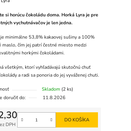
enie
:
Lyra
tu
te si horúcu čokoládu doma. Horká Lyra je pre
tných vychutnávačov je len jedna.
je minimálne 53,8% kakaovej sušiny a 100%
 maslo, čím jej patrí čestné miesto medzi
iek.
valitnými horkými čokoládami.
ná všetkým, ktorí vyhľadávajú skutočnú chuť
čokolády a radi sa ponoria do jej vyváženej chuti.
nosť
Skladom
(2 ks)
 doručiť do:
11.8.2026
2,30
DO KOŠÍKA
bez DPH