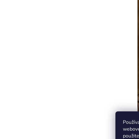
Použív
webovej
použit