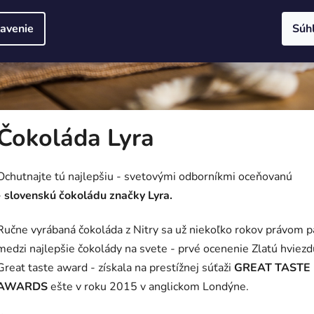
avenie
Súh
Čokoláda Lyra
Ochutnajte tú najlepšiu - svetovými odborníkmi oceňovanú
-
slovenskú čokoládu značky Lyra.
Ručne vyrábaná čokoláda z Nitry sa už niekoľko rokov právom p
medzi najlepšie čokolády na svete - prvé ocenenie Zlatú hviezd
Great taste award - získala
na prestížnej súťaži
GREAT TASTE
AWARDS
ešte v roku 2015
v anglickom Londýne.