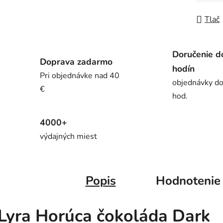
Jedno
Tlač
Doručenie d
Doprava zadarmo
hodín
Pri objednávke nad 40
objednávky d
€
hod.
4000+
výdajných miest
Popis
Hodnotenie
Lyra Horúca čokoláda Dark