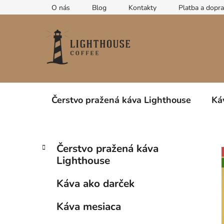
Prejsť
O nás
Blog
Kontakty
Platba a dopr
na
obsah
Čerstvo pražená káva Lighthouse
Ká
B
K
Preskočiť
Čerstvo pražená káva
a
kategórie
o
Lighthouse
t
č
e
n
Káva ako darček
g
ý
ó
Káva mesiaca
p
r
i
a