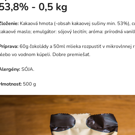
53,8% - 0,5 kg
Zloženie:
Kakaová hmota (-obsah kakaovej sušiny min. 53%), c
kakaové maslo; emulgátor: sójový lecitín; aróma: prírodná vanil
Príprava:
60g čokolády a 50ml mlieka rozpustiť v mikrovlnnej 
alebo vo vodnom kúpeli. Dobre premiešať.
Alergény:
SÓJA.
Hmotnosť:
500 g