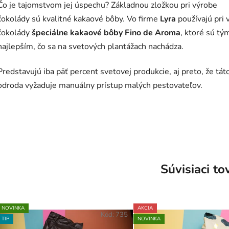
Čo je tajomstvom jej úspechu? Základnou zložkou pri výrobe
čokolády sú kvalitné kakaové bôby. Vo firme
Lyra
používajú pri 
čokolády
špeciálne kakaové bôby Fino de Aroma
, ktoré sú tý
najlepším, čo sa na svetových plantážach nachádza.
Predstavujú iba päť percent svetovej produkcie, aj preto, že tát
odroda vyžaduje manuálny prístup malých pestovateľov.
Súvisiaci to
NOVINKA
AKCIA
Kód:
735
TIP
NOVINKA