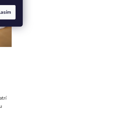
lasím
atrí
u