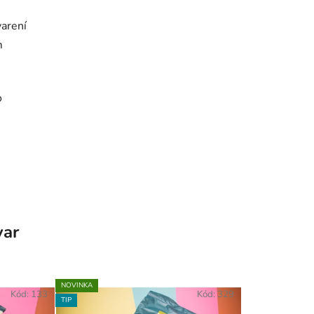
varení
m
o
var
NOVINKA
Kód:
133
Kód:
329
TIP