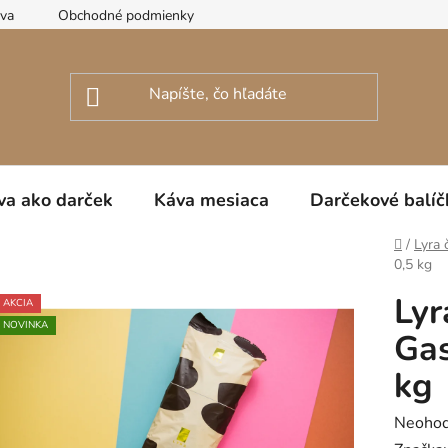
ava
Obchodné podmienky
Podmienky ochrany osobných úda
va ako darček
Káva mesiaca
Darčekové balíč
Domov
/
Lyra 
0,5 kg
Lyr
AKCIA
NOVINKA
Gas
kg
Prieme
Neohod