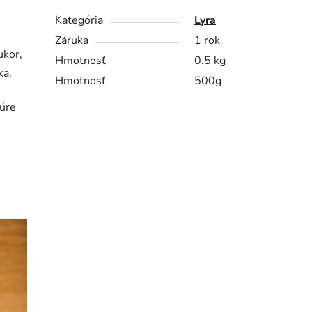
Kategória
Lyra
Záruka
1 rok
ukor,
Hmotnosť
0.5 kg
ka.
Hmotnosť
500g
rúre