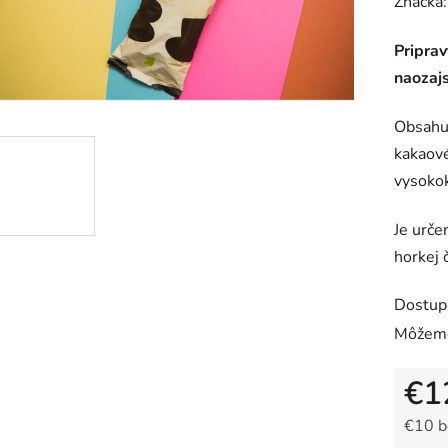
hodnot
Značka
produk
Priprav
je
naozajs
0,0
z
Obsahu
5
kakaové
hviezdič
vysokok
Je urče
horkej 
Dostup
Môžeme
€1
€10 