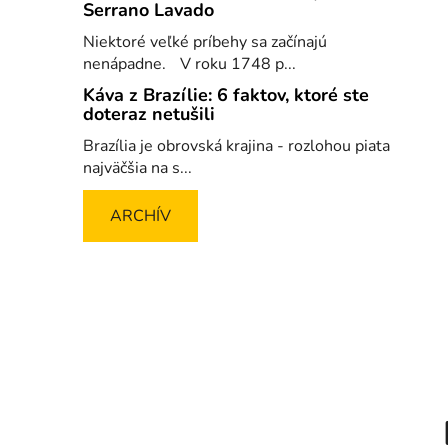
Serrano Lavado
Niektoré veľké príbehy sa začínajú
nenápadne. V roku 1748 p...
Káva z Brazílie: 6 faktov, ktoré ste
doteraz netušili
Brazília je obrovská krajina - rozlohou piata
najväčšia na s...
ARCHÍV