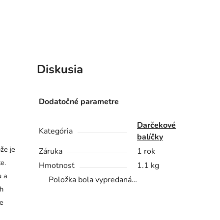
Diskusia
Dodatočné parametre
Darčekové
Kategória
balíčky
že je
Záruka
1 rok
e.
Hmotnosť
1.1 kg
u a
Položka bola vypredaná…
ch
re