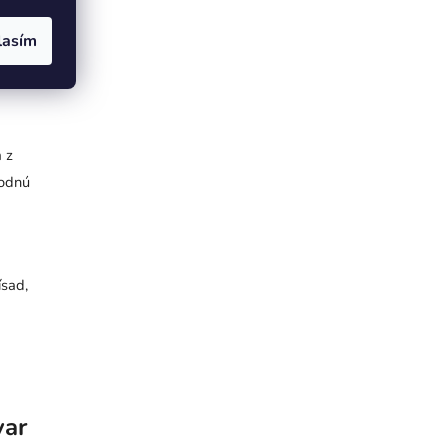
lasím
,
 z
hodnú
ísad,
var