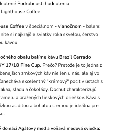
rné
notené
Podrobnosti hodnotenia
enie
:
Lighthouse Coffee
tu
ouse Coffee
v špeciálnom -
vianočnom
- balení:
nite si najkrajšie sviatky roka skvelou, čerstvo
ou kávou.
nočného obalu balíme kávu Brazil Cerrado
iek.
NY 17/18 Fine Cup.
Prečo? Pretože je to jedna z
benejších zrnkových káv nie len u nás, ale aj vo
Zanecháva excelentný "krémový" pocit v ústach s
akaa, sladu a čokolády. Dochuť charakterizujú
aramelu
a pražených lieskových orieškov.
Káva s
ízkou aciditou a bohatou cremou je ideálna pre
so.
ý domáci Agátový med a voňavá medová sviečka: