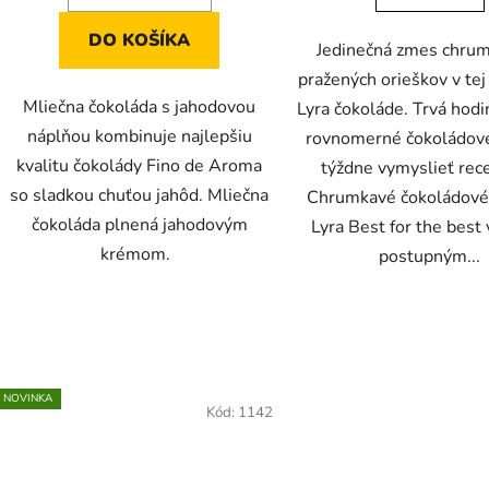
DO KOŠÍKA
Jedinečná zmes chru
pražených orieškov v tej
Mliečna čokoláda s jahodovou
Lyra čokoláde. Trvá hodi
náplňou kombinuje najlepšiu
rovnomerné čokoládové
kvalitu čokolády Fino de Aroma
týždne vymyslieť rec
so sladkou chuťou jahôd. Mliečna
Chrumkavé čokoládové
čokoláda plnená jahodovým
Lyra Best for the best 
krémom.
postupným...
NOVINKA
Kód:
1142