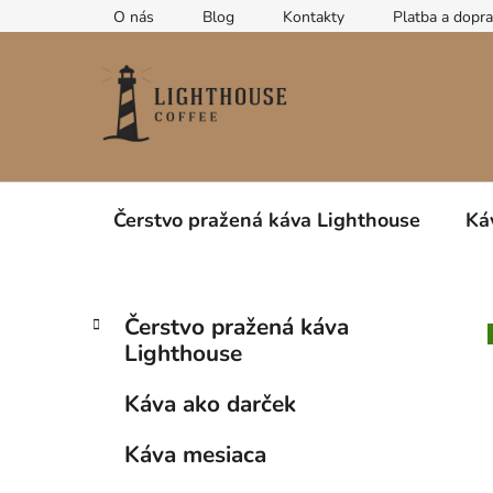
Prejsť
O nás
Blog
Kontakty
Platba a dopr
na
obsah
Čerstvo pražená káva Lighthouse
Ká
B
K
Preskočiť
Čerstvo pražená káva
a
kategórie
o
Lighthouse
t
č
e
n
Káva ako darček
g
ý
ó
Káva mesiaca
p
r
i
a