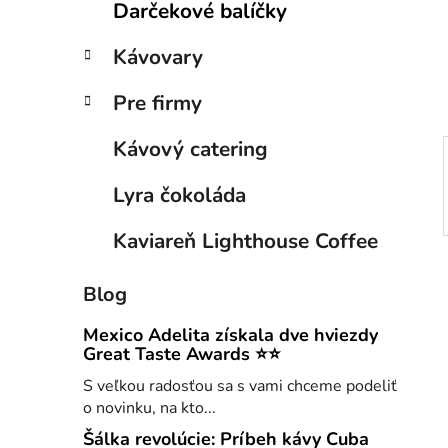
Darčekové balíčky
e
n
e
Kávovary
l
Pre firmy
Kávový catering
Lyra čokoláda
Kaviareň Lighthouse Coffee
Blog
Mexico Adelita získala dve hviezdy
Great Taste Awards ⭐⭐
S veľkou radosťou sa s vami chceme podeliť
o novinku, na kto...
Šálka revolúcie: Príbeh kávy Cuba