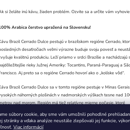
Ak si želáte inú kávu, žiaden problém. Ozvite sa a určite vám vyhovi
100% Arabica čerstvo upražená na Slovensku!
Kávu Brazil Cerrado Dulce pestujú v brazílskom regióne Cerrado, ktor
posledných desaťročiach veľmi výrazne buduje svoju povesť a neust
zvyšuje kvalitnú produkciu. Leží priamo v srdci Brazílie a nachádzajú 
najdôležitejšie rieky Južnej Ameriky: Tocantins, Paraná-Paraguaj a Sã
Francisco. Aj preto sa o regióne Cerrado hovorí ako o „kolíske vôd“.
Káva Brazil Cerrado Dulce sa v tomto regióne pestuje v Minas Gerais
vysokých náhorných plošinách v nadmorských výškach tesne nad 1
metrov nad morom. Región má tiež relatívne mierne počasie, ktoré
poskytuje predvídateľnejšiu klímu na spracovanie kávy.
ame súbory cookie, aby sme vám umožnili pohodlné prehliadan
 stránky a vďaka analýze neustále zlepšovali jej funkcie, výkon
Naša súčasná ponuka má veľkosť zrna 17/18, Fine Cup (FC), čo je
eľnosť.
Viac informácií