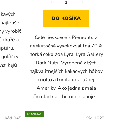
mkavých
DO KOŠÍKA
 najlepšej
ny vyrobiť
Celé lieskovce z Piemontu a
 dražé a
neskutočná vysokokvalitná 70%
eptúru.
horká čokoláda Lyra. Lyra Gallery
 guľôčky
Dark Nuts. Vyrobená z tých
vznikajú
najkvalitnejších kakaových bôbov
criollo a trinitario z Južnej
Ameriky. Ako jedna z mála
čokolád na trhu neobsahuje...
NOVINKA
Kód:
945
Kód:
1028