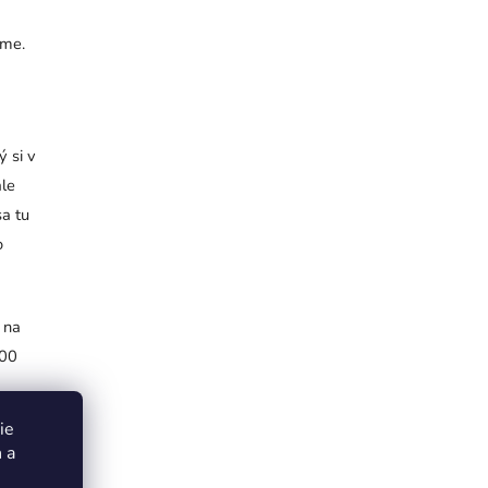
eme.
ý si v
ále
sa tu
o
 na
000
ie
 a