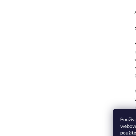
Použív
webovej
použit