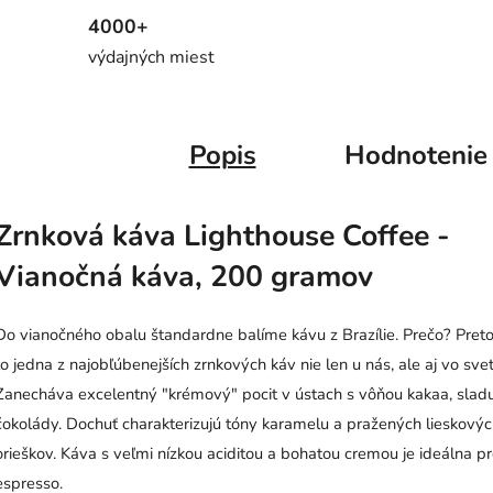
4000+
výdajných miest
Popis
Hodnotenie
Zrnková káva Lighthouse Coffee -
Vianočná káva, 200 gramov
Do vianočného obalu štandardne balíme kávu z Brazílie. Prečo? Preto
to jedna z najobľúbenejších zrnkových káv nie len u nás, ale aj vo svet
Zanecháva excelentný "krémový" pocit v ústach s vôňou kakaa, slad
čokolády. Dochuť charakterizujú tóny karamelu
a pražených lieskový
orieškov.
Káva s veľmi nízkou aciditou a bohatou cremou je ideálna p
espresso.