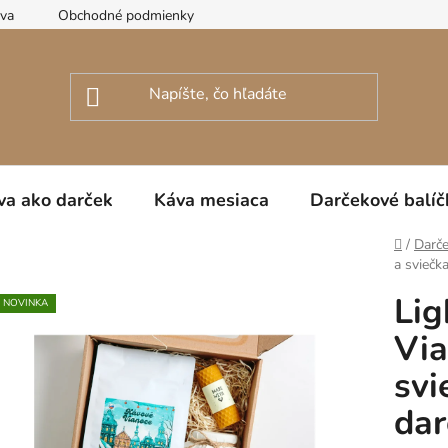
ava
Obchodné podmienky
Podmienky ochrany osobných úda
va ako darček
Káva mesiaca
Darčekové balíč
Domov
/
Darče
a sviečk
Lig
NOVINKA
Via
svi
dar