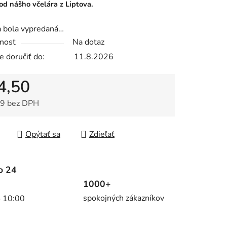
od nášho včelára z Liptova.
a bola vypredaná…
nosť
Na dotaz
 doručiť do:
11.8.2026
4,50
9 bez DPH
tková cena:
Opýtať sa
Zdieľať
o 24
1000+
spokojných zákazníkov
o 10:00