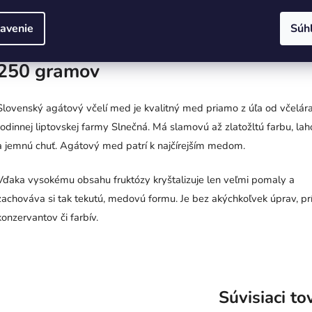
najvyššia kategória v brazílskom systéme klasifikácie kávy.
avenie
Súh
Agátový včelí med priamo od včelára
250 gramov
Slovenský agátový včelí med je kvalitný med priamo z úľa od včelára
rodinnej liptovskej farmy Slnečná. Má slamovú až zlatožltú farbu, la
a jemnú chuť. Agátový med patrí k najčírejším medom.
Vďaka vysokému obsahu fruktózy kryštalizuje len veľmi pomaly a
zachováva si tak tekutú, medovú formu. Je bez akýchkoľvek úprav, pr
konzervantov či farbív.
Súvisiaci to