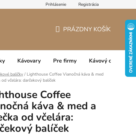
Prihlásenie
Registrácia
jov
PRÁZDNY KOŠÍK
NÁKUPNÝ
KOŠÍK
ky
Kávovary
Pre firmy
Kávový catering
kové balíčky
/
Lighthouse Coffee Vianočná káva & med
a od včelára: darčekový balíček
hthouse Coffee
nočná káva & med a
ečka od včelára:
čekový balíček