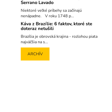
Serrano Lavado
Niektoré veľké príbehy sa začínajú
nenápadne. V roku 1748 p...
Káva z Brazílie: 6 faktov, ktoré ste
doteraz netušili
Brazília je obrovská krajina - rozlohou piata
najväčšia na s...
ARCHÍV