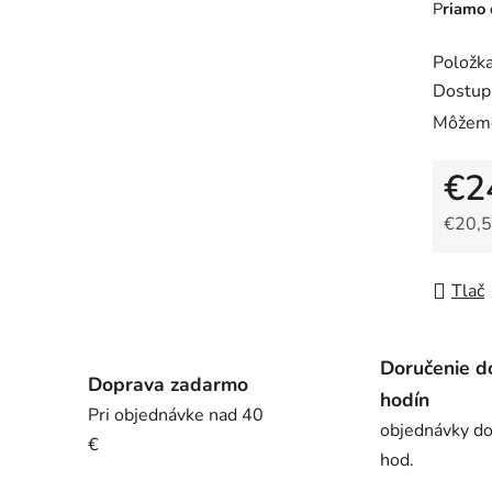
P
riamo 
Položk
Dostup
Môžeme
€2
€20,5
Jedno
Tlač
Doručenie d
Doprava zadarmo
hodín
Pri objednávke nad 40
objednávky d
€
hod.