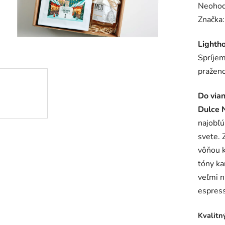
Prieme
Neohod
hodnot
Značka
produk
Lighth
je
Spríjem
0,0
pražen
z
5
Do via
hviezdič
Dulce 
najobľú
svete. 
vôňou k
tóny k
veľmi n
espres
Kvalitn