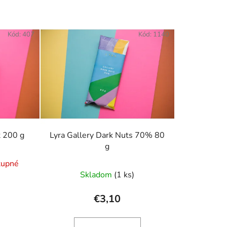
Kód:
407
Kód:
1140
t 200 g
Lyra Gallery Dark Nuts 70% 80
g
tupné
Skladom
(1 ks)
€3,10