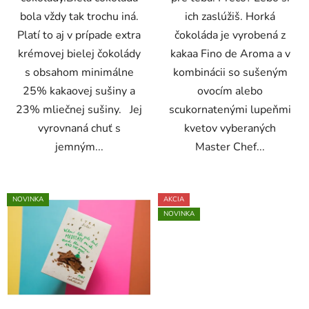
bola vždy tak trochu iná.
ich zaslúžiš. Horká
Platí to aj v prípade extra
čokoláda je vyrobená z
krémovej bielej čokolády
kakaa Fino de Aroma a v
s obsahom minimálne
kombinácii so sušeným
25% kakaovej sušiny a
ovocím alebo
23% mliečnej sušiny. Jej
scukornatenými lupeňmi
vyrovnaná chuť s
kvetov vyberaných
jemným...
Master Chef...
NOVINKA
AKCIA
NOVINKA