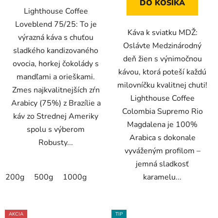
DO KOŠÍKA
Lighthouse Coffee
Loveblend 75/25: To je
Káva k sviatku MDŽ:
výrazná káva s chuťou
Oslávte Medzinárodný
sladkého kandizovaného
deň žien s výnimočnou
ovocia, horkej čokolády s
kávou, ktorá poteší každú
mandľami a orieškami.
milovníčku kvalitnej chuti!
Zmes najkvalitnejších zŕn
Lighthouse Coffee
Arabicy (75%) z Brazílie a
Colombia Supremo Rio
káv zo Strednej Ameriky
Magdalena je 100%
spolu s výberom
Arabica s dokonale
Robusty...
vyváženým profilom –
jemná sladkosť
200g
500g
1000g
karamelu...
AKCIA
TIP