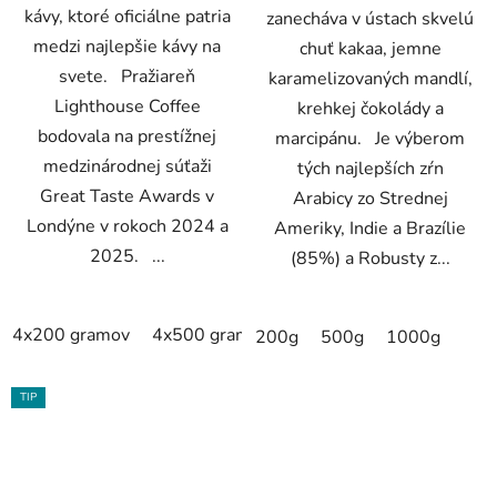
kávy, ktoré oficiálne patria
zanecháva v ústach skvelú
medzi najlepšie kávy na
chuť kakaa, jemne
svete. Pražiareň
karamelizovaných mandlí,
Lighthouse Coffee
krehkej čokolády a
bodovala na prestížnej
marcipánu. Je výberom
medzinárodnej súťaži
tých najlepších zŕn
Great Taste Awards v
Arabicy zo Strednej
Londýne v rokoch 2024 a
Ameriky, Indie a Brazílie
2025. ...
(85%) a Robusty z...
4x200 gramov
4x500 gramov
4x1000 gramov
200g
500g
1000g
TIP