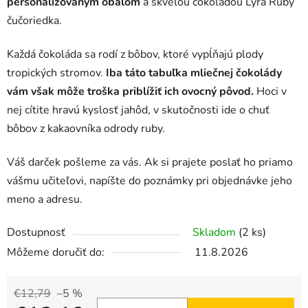
personalizovaným obalom
a skvelou čokoládou Lyra Ruby
čučoriedka.
Každá čokoláda sa rodí z bôbov, ktoré vypĺňajú plody
tropických stromov.
Iba táto tabuľka mliečnej čokolády
vám však môže troška priblížiť ich ovocný pôvod.
Hoci v
nej cítite hravú kyslosť jahôd, v skutočnosti ide o chuť
bôbov z kakaovníka odrody ruby.
Váš darček pošleme za vás. Ak si prajete poslať ho priamo
vášmu učiteľovi, napíšte do poznámky pri objednávke jeho
meno a adresu.
Dostupnosť
Skladom
(2 ks)
Môžeme doručiť do:
11.8.2026
€12,79
–5 %