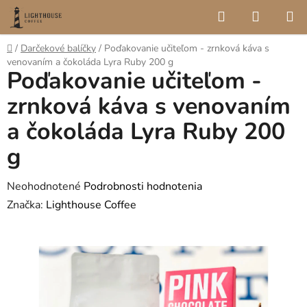
Prejsť
Hľadať
NÁKUP
na
KOŠÍK
obsah
Domov
/
Darčekové balíčky
/
Poďakovanie učiteľom - zrnková káva s
venovaním a čokoláda Lyra Ruby 200 g
Poďakovanie učiteľom -
zrnková káva s venovaním
a čokoláda Lyra Ruby 200
g
Priemerné
Neohodnotené
Podrobnosti hodnotenia
hodnotenie
Značka:
Lighthouse Coffee
produktu
je
0,0
z
5