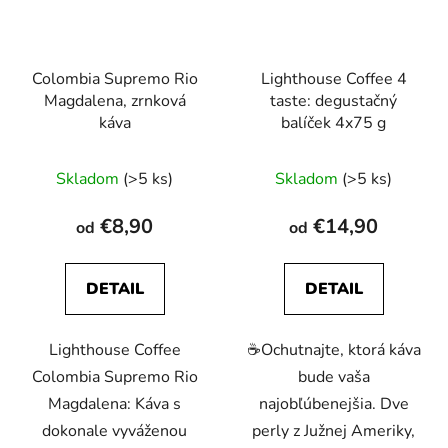
Colombia Supremo Rio
Lighthouse Coffee 4
Magdalena, zrnková
taste: degustačný
káva
balíček 4x75 g
Priemerné
Priemerné
Skladom
(>5 ks)
Skladom
(>5 ks)
hodnotenie
hodnotenie
produktu
produktu
€8,90
€14,90
od
od
je
je
5,0
5,0
DETAIL
DETAIL
z
z
5
5
Lighthouse Coffee
☕️Ochutnajte, ktorá káva
hviezdičiek.
hviezdičiek.
Colombia Supremo Rio
bude vaša
Magdalena: Káva s
najobľúbenejšia. Dve
dokonale vyváženou
perly z Južnej Ameriky,