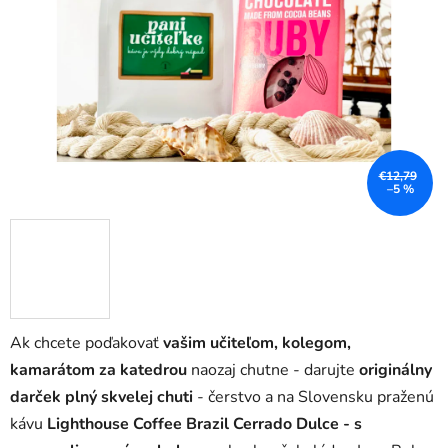
hviezdičiek.
€12,79
–5 %
Ak chcete poďakovať
vašim učiteľom, kolegom,
kamarátom za katedrou
naozaj chutne - darujte
originálny
darček plný skvelej chuti
- čerstvo a na Slovensku praženú
kávu
Lighthouse Coffee Brazil Cerrado Dulce - s