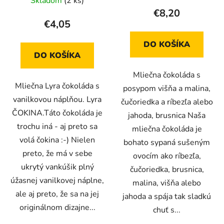
Skladom
(2 ks)
€8,20
€4,05
DO KOŠÍKA
DO KOŠÍKA
Mliečna čokoláda s
Mliečna Lyra čokoláda s
posypom višňa a malina,
vanilkovou náplňou. Lyra
čučoriedka a ríbezľa alebo
ČOKINA.Táto čokoláda je
jahoda, brusnica Naša
trochu iná - aj preto sa
mliečna čokoláda je
volá čokina :-) Nielen
bohato sypaná sušeným
preto, že má v sebe
ovocím ako ríbezľa,
ukrytý vankúšik plný
čučoriedka, brusnica,
úžasnej vanilkovej náplne,
malina, višňa alebo
ale aj preto, že sa na jej
jahoda a spája tak sladkú
originálnom dizajne...
chuť s...