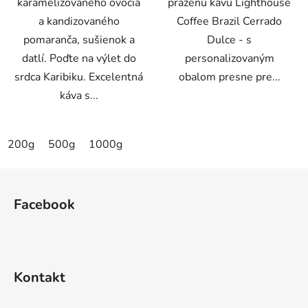
karamelizovaného ovocia
praženú kávu Lighthouse
a kandizovaného
Coffee Brazil Cerrado
pomaranča, sušienok a
Dulce - s
datlí. Poďte na výlet do
personalizovaným
srdca Karibiku. Excelentná
obalom presne pre...
káva s...
200g
500g
1000g
Z
á
Facebook
p
ä
t
i
Kontakt
e