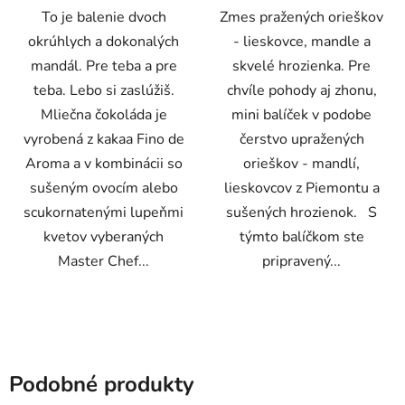
To je balenie dvoch
Zmes pražených orieškov
okrúhlych a dokonalých
- lieskovce, mandle a
mandál. Pre teba a pre
skvelé hrozienka. Pre
teba. Lebo si zaslúžiš.
chvíle pohody aj zhonu,
Mliečna čokoláda je
mini balíček v podobe
vyrobená z kakaa Fino de
čerstvo upražených
Aroma a v kombinácii so
orieškov - mandlí,
sušeným ovocím alebo
lieskovcov z Piemontu a
scukornatenými lupeňmi
sušených hrozienok. S
kvetov vyberaných
týmto balíčkom ste
Master Chef...
pripravený...
Podobné produkty