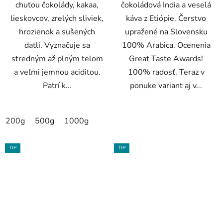
chuťou čokolády, kakaa,
čokoládová India a veselá
lieskovcov, zrelých sliviek,
káva z Etiópie. Čerstvo
hrozienok a sušených
upražené na Slovensku
datlí. Vyznačuje sa
100% Arabica. Ocenenia
stredným až plným telom
Great Taste Awards!
a veľmi jemnou aciditou.
100% radosť. Teraz v
Patrí k...
ponuke variant aj v...
200g
500g
1000g
TIP
TIP