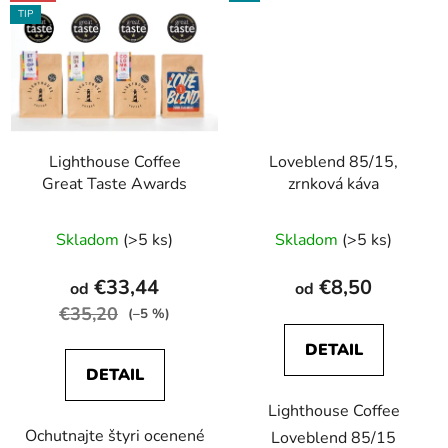
TIP
Lighthouse Coffee
Loveblend 85/15,
Great Taste Awards
zrnková káva
Priemerné
Skladom
(>5 ks)
Skladom
(>5 ks)
hodnotenie
produktu
€33,44
€8,50
od
od
je
€35,20
(–5 %)
4,0
DETAIL
z
DETAIL
5
Lighthouse Coffee
hviezdičiek.
Ochutnajte štyri ocenené
Loveblend 85/15