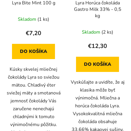
Lyra Bite Mint 100 g
Lyra Horúca čokoláda
Gastro Milk 33% - 0,5
kg
Skladom
(1 ks)
Skladom
(2 ks)
€7,20
€12,30
DO KOŠÍKA
DO KOŠÍKA
Kúsky skvelej mliečnej
čokolády Lyra so sviežou
Vyskúšajte a uvidíte, že aj
mätou. Chladivý éter
klasika môže byť
sviežej mäty a smotanová
výnimočná. Mliečna a
jemnosť čokolády Vás
horúca čokoláda Lyra.
zaručene nenechajú
Vysokokvalitná mliečna
chladnými k tomuto
čokoláda obsahuje
výnimočnému pôžitku.
33,66% kakaovej sušiny,