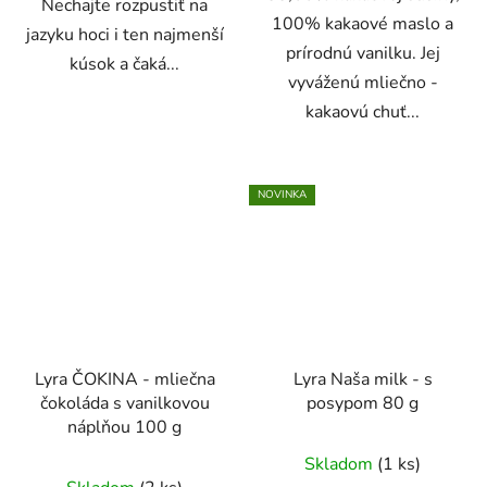
Nechajte rozpustiť na
100% kakaové maslo a
jazyku hoci i ten najmenší
prírodnú vanilku. Jej
kúsok a čaká...
vyváženú mliečno -
kakaovú chuť...
NOVINKA
Lyra ČOKINA - mliečna
Lyra Naša milk - s
čokoláda s vanilkovou
posypom 80 g
náplňou 100 g
Skladom
(1 ks)