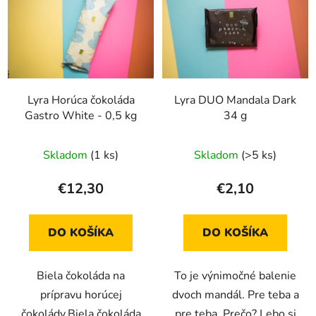
Lyra Horúca čokoláda
Lyra DUO Mandala Dark
Gastro White - 0,5 kg
34 g
Skladom
(1 ks)
Skladom
(>5 ks)
€12,30
€2,10
DO KOŠÍKA
DO KOŠÍKA
Biela čokoláda na
To je výnimočné balenie
prípravu horúcej
dvoch mandál. Pre teba a
čokolády.Biela čokoláda
pre teba. Prečo? Lebo si