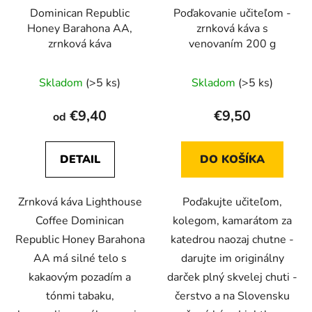
Dominican Republic
Poďakovanie učiteľom -
Honey Barahona AA,
zrnková káva s
zrnková káva
venovaním 200 g
Priemerné
Priemerné
Skladom
(>5 ks)
Skladom
(>5 ks)
hodnotenie
hodnotenie
produktu
produktu
€9,40
€9,50
od
je
je
5,0
5,0
DETAIL
DO KOŠÍKA
z
z
5
5
Zrnková káva Lighthouse
Poďakujte učiteľom,
hviezdičiek.
hviezdičiek.
Coffee Dominican
kolegom, kamarátom za
Republic Honey Barahona
katedrou naozaj chutne -
AA má silné telo s
darujte im originálny
kakaovým pozadím a
darček plný skvelej chuti -
tónmi tabaku,
čerstvo a na Slovensku