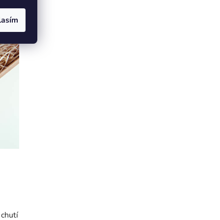
lasím
 chutí