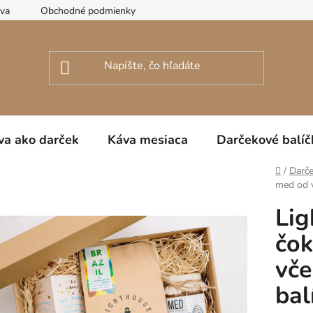
ava
Obchodné podmienky
Podmienky ochrany osobných úda
va ako darček
Káva mesiaca
Darčekové balíč
Domov
/
Darče
med od v
Lig
čok
vče
bal