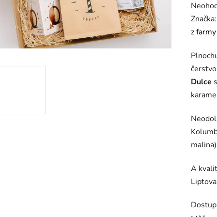
Prieme
Neohod
hodnot
Značka
produk
z farmy
je
Plnochu
0,0
čerstvo
z
Dulce
s
5
karamel
hviezdič
Neodol
Kolumbi
malina)
A kvali
Liptova
Dostup