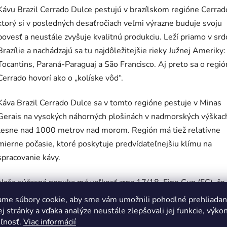
Kávu Brazil Cerrado Dulce pestujú v brazílskom regióne Cerrad
ktorý si v posledných desaťročiach veľmi výrazne buduje svoju
povesť a neustále zvyšuje kvalitnú produkciu. Leží priamo v srd
Brazílie a nachádzajú sa tu najdôležitejšie rieky Južnej Ameriky:
Tocantins, Paraná-Paraguaj a São Francisco. Aj preto sa o regi
Cerrado hovorí ako o „kolíske vôd“.
Káva Brazil Cerrado Dulce sa v tomto regióne pestuje v Minas
Gerais na vysokých náhorných plošinách v nadmorských výškac
tesne nad 1000 metrov nad morom. Región má tiež relatívne
mierne počasie, ktoré poskytuje predvídateľnejšiu klímu na
spracovanie kávy.
Naša súčasná ponuka má veľkosť zrna 17/18, Fine Cup (FC), čo 
najvyššia kategória v brazílskom systéme klasifikácie kávy.
ame súbory cookie, aby sme vám umožnili pohodlné prehliadan
 stránky a vďaka analýze neustále zlepšovali jej funkcie, výkon
eľnosť.
Viac informácií