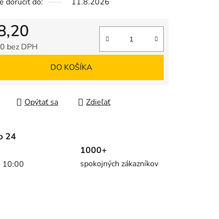
 doručiť do:
11.8.2026
8,20
0 bez DPH
tková cena:
DO KOŠÍKA
Opýtať sa
Zdieľať
o 24
1000+
spokojných zákazníkov
o 10:00