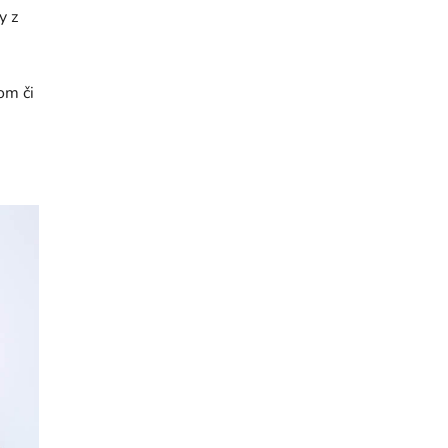
y z
om či