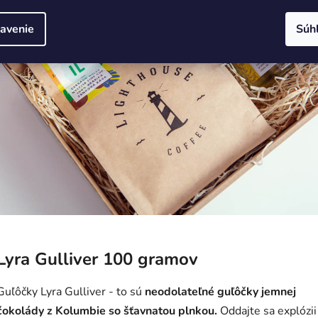
avenie
Súh
Lyra Gulliver 100 gramov
Guľôčky Lyra Gulliver - to sú
neodolateľné guľôčky jemnej
čokolády z Kolumbie so šťavnatou plnkou.
Oddajte sa explózii