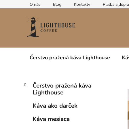
Prejsť
O nás
Blog
Kontakty
Platba a dopr
na
obsah
Čerstvo pražená káva Lighthouse
Ká
B
K
Preskočiť
Čerstvo pražená káva
a
kategórie
o
Lighthouse
t
č
e
n
Káva ako darček
g
ý
ó
Káva mesiaca
p
r
i
a