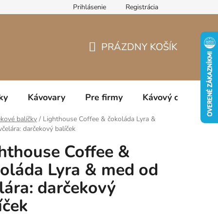
Prihlásenie
Registrácia
jov
PRÁZDNY KOŠÍK
NÁKUPNÝ
KOŠÍK
ky
Kávovary
Pre firmy
Kávový catering
kové balíčky
/
Lighthouse Coffee & čokoláda Lyra &
čelára: darčekový balíček
hthouse Coffee &
oláda Lyra & med od
lára: darčekový
íček