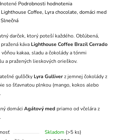
rné
notené
Podrobnosti hodnotenia
enie
:
Lighthouse Coffee, Lyra chocolate, domáci med
tu
 Slnečná
tný darček, ktorý poteší každého. Obľúbená,
 pražená káva
Lighthouse Coffee Brazil Cerrado
 vôňou kakaa, sladu a čokolády a tónmi
u a pražených lieskových orieškov.
iek.
ateľné guľôčky
Lyra Gulliver
z jemnej čokolády z
e so šťavnatou plnkou (mango, kokos alebo
.
tný domáci
Agátový med
priamo od včelára z
.
nosť
Skladom
(>5 ks)