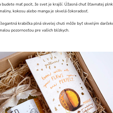
a budete mať pocit, že svet je krajší. Úžasná chuť šťavnatej plnk
maliny, kokosu alebo manga je skvelá čokoradosť.
Elegantná krabička plná skvelej chuti môže byť skvelým darček
malou pozornosťou pre vašich blízkych.