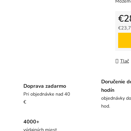
Môžeme
€2
€23,7
Jedno
Tlač
Doručenie d
Doprava zadarmo
hodín
Pri objednávke nad 40
objednávky d
€
hod.
4000+
výdajných miest