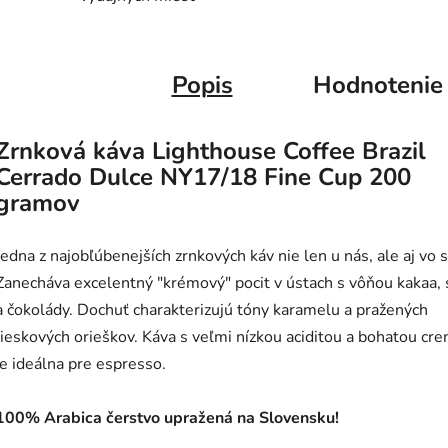
Popis
Hodnotenie
Zrnková káva Lighthouse Coffee Brazil
Cerrado Dulce NY17/18 Fine Cup 200
gramov
Jedna z najobľúbenejších zrnkových káv nie len u nás, ale aj vo 
Zanecháva excelentný "krémový" pocit v ústach s vôňou kakaa, 
a čokolády. Dochuť charakterizujú tóny karamelu
a pražených
lieskových orieškov.
Káva s veľmi nízkou aciditou a bohatou cr
je ideálna pre espresso.
100% Arabica čerstvo upražená na Slovensku!