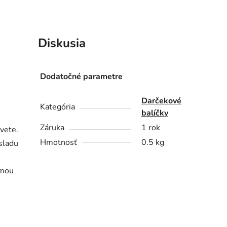
Diskusia
Dodatočné parametre
Darčekové
Kategória
balíčky
Záruka
1 rok
svete.
Hmotnosť
0.5 kg
sladu
emou