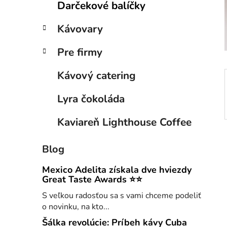
Darčekové balíčky
e
n
e
Kávovary
l
Pre firmy
Kávový catering
Lyra čokoláda
Kaviareň Lighthouse Coffee
Blog
Mexico Adelita získala dve hviezdy
Great Taste Awards ⭐⭐
S veľkou radosťou sa s vami chceme podeliť
o novinku, na kto...
Šálka revolúcie: Príbeh kávy Cuba