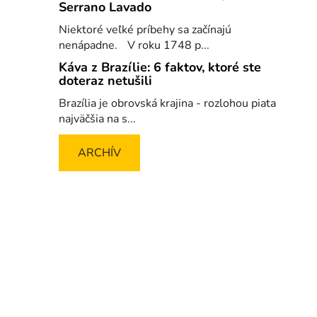
Serrano Lavado
Niektoré veľké príbehy sa začínajú
nenápadne. V roku 1748 p...
Káva z Brazílie: 6 faktov, ktoré ste
doteraz netušili
Brazília je obrovská krajina - rozlohou piata
najväčšia na s...
ARCHÍV