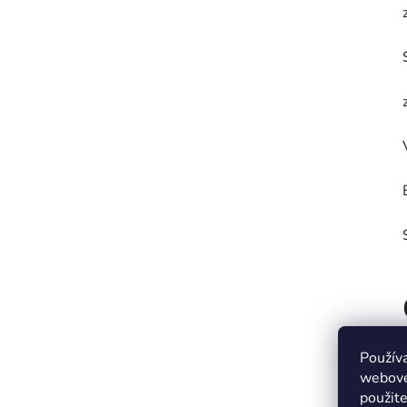
Použív
webovej
použit