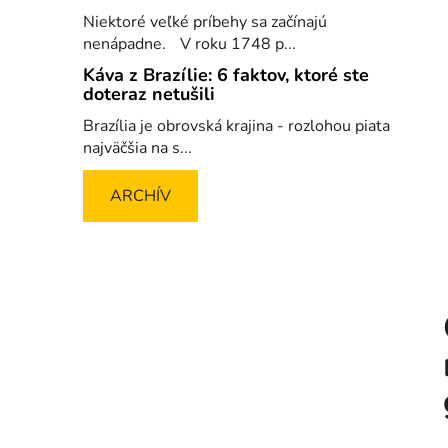
Niektoré veľké príbehy sa začínajú
nenápadne. V roku 1748 p...
Káva z Brazílie: 6 faktov, ktoré ste
doteraz netušili
Brazília je obrovská krajina - rozlohou piata
najväčšia na s...
ARCHÍV