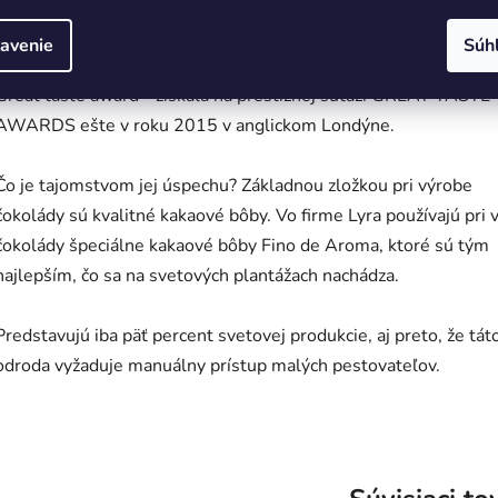
Ručne vyrábaná čokoláda z Nitry sa už niekoľko rokov právom p
avenie
Súh
medzi najlepšie čokolády na svete - prvé ocenenie Zlatú hviezd
Great taste award - získala na prestížnej súťaži GREAT TASTE
AWARDS ešte v roku 2015 v anglickom Londýne.
Čo je tajomstvom jej úspechu? Základnou zložkou pri výrobe
čokolády sú kvalitné kakaové bôby. Vo firme Lyra používajú pri 
čokolády špeciálne kakaové bôby Fino de Aroma, ktoré sú tým
najlepším, čo sa na svetových plantážach nachádza.
Predstavujú iba päť percent svetovej produkcie, aj preto, že tát
odroda vyžaduje manuálny prístup malých pestovateľov.