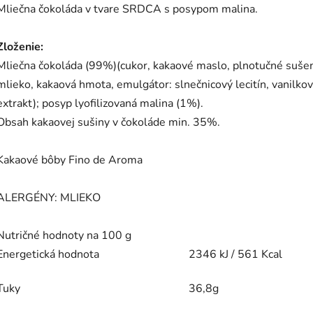
Mliečna čokoláda v tvare SRDCA s posypom malina.
Zloženie:
Mliečna čokoláda (99%)(cukor, kakaové maslo, plnotučné suše
mlieko, kakaová hmota, emulgátor: slnečnicový lecitín, vanilko
extrakt); posyp lyofilizovaná malina (1%).
Obsah kakaovej sušiny v čokoláde min. 35%.
Kakaové bôby Fino de Aroma
ALERGÉNY: MLIEKO
Nutričné hodnoty na 100 g
Energetická hodnota
2346 kJ / 561 Kcal
Tuky
36,8g