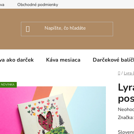
ava
Obchodné podmienky
Podmienky ochrany osobných úda
va ako darček
Káva mesiaca
Darčekové balíč
Domov
/
Lyra 
Lyr
NOVINKA
pos
Prieme
Neohod
hodnot
Značka
produk
Slovens
je