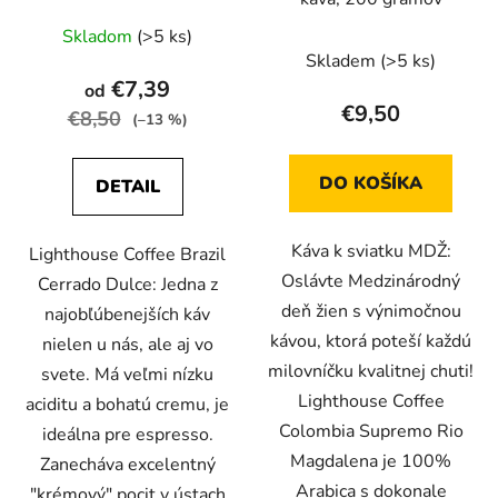
Priemerné
Skladom
(>5 ks)
hodnotenie
Skladem
(>5 ks)
produktu
€7,39
od
je
€9,50
€8,50
(–13 %)
5,0
z
DO KOŠÍKA
DETAIL
5
hviezdičiek.
Káva k sviatku MDŽ:
Lighthouse Coffee Brazil
Oslávte Medzinárodný
Cerrado Dulce: Jedna z
deň žien s výnimočnou
najobľúbenejších káv
kávou, ktorá poteší každú
nielen u nás, ale aj vo
milovníčku kvalitnej chuti!
svete. Má veľmi nízku
Lighthouse Coffee
aciditu a bohatú cremu, je
Colombia Supremo Rio
ideálna pre espresso.
Magdalena je 100%
Zanecháva excelentný
Arabica s dokonale
"krémový" pocit v ústach