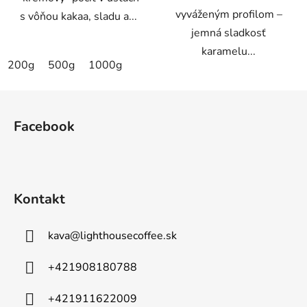
vyváženým profilom –
s vôňou kakaa, sladu a...
jemná sladkosť
karamelu...
200g
500g
1000g
Z
á
Facebook
p
ä
t
i
Kontakt
e
kava
@
lighthousecoffee.sk
+421908180788
+421911622009