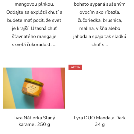
mangovou plnkou.
bohato sypaná sušeným
Oddajte sa explózii chutí a
ovocím ako ríbezľa,
budete mať pocit, že svet
čučoriedka, brusnica,
je krajší. Úžasná chuť
malina, višňa alebo
šťavnatého manga je
jahoda a spája tak sladkú
skvelá čokoradosť. ...
chuť s...
AKCIA
Lyra Nátierka Slaný
Lyra DUO Mandala Dark
karamel 250 g
34 g