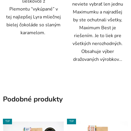
lieskovce z
neviete vybrať len jednu
Piemontu “vykúpané” v
Maximumku a najradšej
tej najlepšej Lyra mliečnej
by ste ochutnali všetky,
bielej čokoláde so slaným
Maximum Best je
karamelom.
riešením. Je to liek pre
všetkých nerozhodných.
Obsahuje výber
dražovaných výrobkov...
Podobné produkty
TIP
TIP