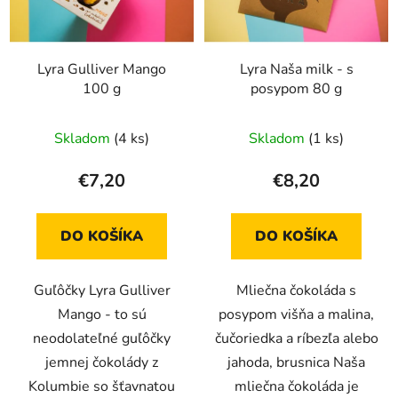
Lyra Gulliver Mango
Lyra Naša milk - s
100 g
posypom 80 g
Skladom
(4 ks)
Skladom
(1 ks)
€7,20
€8,20
DO KOŠÍKA
DO KOŠÍKA
Guľôčky Lyra Gulliver
Mliečna čokoláda s
Mango - to sú
posypom višňa a malina,
neodolateľné guľôčky
čučoriedka a ríbezľa alebo
jemnej čokolády z
jahoda, brusnica Naša
Kolumbie so šťavnatou
mliečna čokoláda je