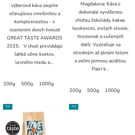
Magdalena: Káva s
výberová káva zaujme
dokonale vyváženou
očarujúcou sviežosťou a
chuťou čokolády, kakaa,
komplexnosťou - s
lieskovcov, zrelých sliviek,
ocenením dvoch hviezd
hrozienok a sušených
GREAT TASTE AWARDS
datlí. Vyznačuje sa
2025. V chuti prevládajú
stredným až plným telom
ľahké vône kvetov,
a veľmi jemnou aciditou.
lesného medu a...
Patrí k...
200g
500g
1000g
200g
500g
1000g
TIP
TIP