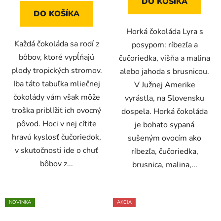
DO KOŠÍKA
DO KOŠÍKA
Horká čokoláda Lyra s
Každá čokoláda sa rodí z
posypom: ríbezľa a
bôbov, ktoré vypĺňajú
čučoriedka, višňa a malina
plody tropických stromov.
alebo jahoda s brusnicou.
Iba táto tabuľka mliečnej
V Južnej Amerike
čokolády vám však môže
vyrástla, na Slovensku
troška priblížiť ich ovocný
dospela. Horká čokoláda
pôvod. Hoci v nej cítite
je bohato sypaná
hravú kyslosť čučoriedok,
sušeným ovocím ako
v skutočnosti ide o chuť
ríbezľa, čučoriedka,
bôbov z...
brusnica, malina,...
NOVINKA
AKCIA