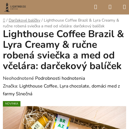
Prejsť
Hľadať
NÁKU
na
KOŠÍK
obsah
Domov
/
Darčekové balíčky
/
Lighthouse Coffee Brazil & Lyra Creamy &
ručne robená sviečka a med od včelára: darčekový balíček
Lighthouse Coffee Brazil &
Lyra Creamy & ručne
robená sviečka a med od
včelára: darčekový balíček
Priemerné
Neohodnotené
Podrobnosti hodnotenia
hodnotenie
Značka:
Lighthouse Coffee, Lyra chocolate, domáci med z
produktu
farmy Slnečná
je
NOVINKA
0,0
z
5