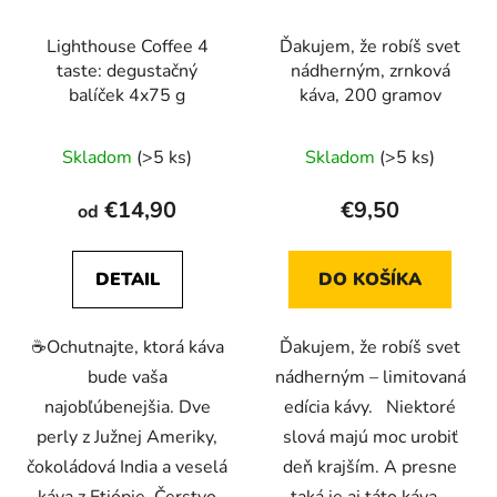
Lighthouse Coffee 4
Ďakujem, že robíš svet
taste: degustačný
nádherným, zrnková
balíček 4x75 g
káva, 200 gramov
Priemerné
Skladom
(>5 ks)
Skladom
(>5 ks)
hodnotenie
produktu
€14,90
€9,50
od
je
5,0
DETAIL
DO KOŠÍKA
z
5
☕️Ochutnajte, ktorá káva
Ďakujem, že robíš svet
hviezdičiek.
bude vaša
nádherným – limitovaná
najobľúbenejšia. Dve
edícia kávy. Niektoré
perly z Južnej Ameriky,
slová majú moc urobiť
čokoládová India a veselá
deň krajším. A presne