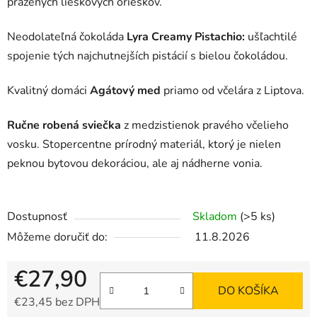
pražených lieskových orieškov.
Neodolateľná čokoláda
Lyra Creamy Pistachio:
ušľachtilé
spojenie tých najchutnejších pistácií s bielou čokoládou.
Kvalitný domáci
Agátový med
priamo od včelára z Liptova.
Ručne robená sviečka
z medzistienok pravého včelieho
vosku. Stopercentne prírodný materiál, ktorý je nielen
peknou bytovou dekoráciou, ale aj nádherne vonia.
Dostupnosť
Skladom
(>5 ks)
Môžeme doručiť do:
11.8.2026
€27,90
DO KOŠÍKA
€23,45 bez DPH