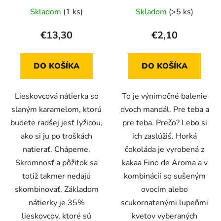
Skladom
(1 ks)
Skladom
(>5 ks)
€13,30
€2,10
DO KOŠÍKA
DO KOŠÍKA
Lieskovcová nátierka so
To je výnimočné balenie
slaným karamelom, ktorú
dvoch mandál. Pre teba a
budete radšej jesť lyžicou,
pre teba. Prečo? Lebo si
ako si ju po troškách
ich zaslúžiš. Horká
natierať. Chápeme.
čokoláda je vyrobená z
Skromnosť a pôžitok sa
kakaa Fino de Aroma a v
totiž takmer nedajú
kombinácii so sušeným
skombinovať. Základom
ovocím alebo
nátierky je 35%
scukornatenými lupeňmi
lieskovcov, ktoré sú
kvetov vyberaných