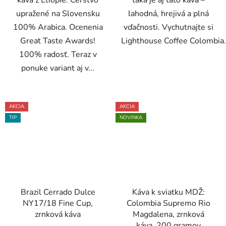
káva z Etiópie. Čerstvo
taká je aj táto káva –
upražené na Slovensku
lahodná, hrejivá a plná
100% Arabica. Ocenenia
vďačnosti. Vychutnajte si
Great Taste Awards!
Lighthouse Coffee Colombia.
100% radosť. Teraz v
ponuke variant aj v...
AKCIA
AKCIA
TIP
NOVINKA
Brazil Cerrado Dulce
Káva k sviatku MDŽ:
NY17/18 Fine Cup,
Colombia Supremo Rio
zrnková káva
Magdalena, zrnková
káva, 200 gramov