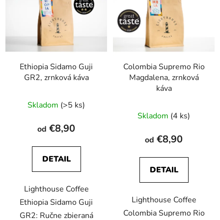
Ethiopia Sidamo Guji
Colombia Supremo Rio
GR2, zrnková káva
Magdalena, zrnková
káva
Priemerné
Skladom
(>5 ks)
Priemerné
hodnotenie
Skladom
(4 ks)
hodnotenie
produktu
€8,90
od
produktu
je
€8,90
od
je
4,4
DETAIL
5,0
z
DETAIL
z
5
5
Lighthouse Coffee
hviezdičiek.
Lighthouse Coffee
hviezdičiek.
Ethiopia Sidamo Guji
Colombia Supremo Rio
GR2: Ručne zbieraná