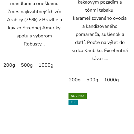
kakaovým pozadím a
mandľami a orieškami.
tónmi tabaku,
Zmes najkvalitnejších zŕn
karamelizovaného ovocia
Arabicy (75%) z Brazílie a
a kandizovaného
káv zo Strednej Ameriky
pomaranča, sušienok a
spolu s výberom
datlí. Poďte na výlet do
Robusty...
srdca Karibiku. Excelentná
káva s...
200g
500g
1000g
200g
500g
1000g
NOVINKA
TIP