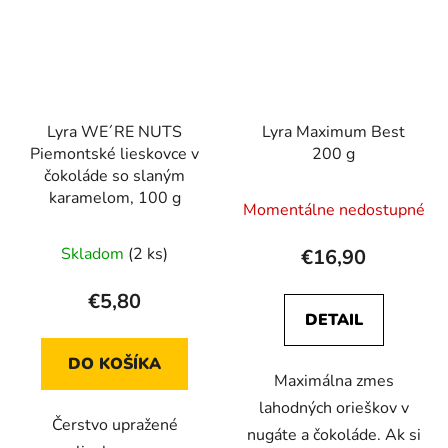
Lyra WE´RE NUTS
Lyra Maximum Best
Piemontské lieskovce v
200 g
čokoláde so slaným
karamelom, 100 g
Momentálne nedostupné
Skladom
(2 ks)
€16,90
€5,80
DETAIL
DO KOŠÍKA
Maximálna zmes
lahodných orieškov v
Čerstvo upražené
nugáte a čokoláde. Ak si